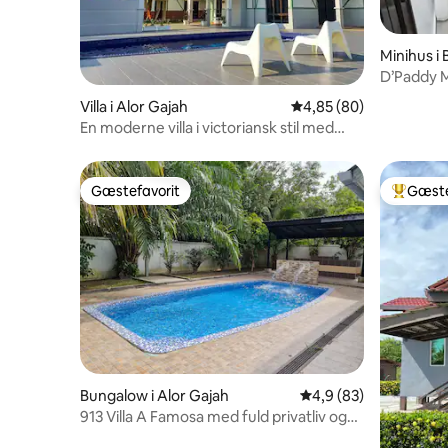
Minihus i
D’Paddy M
Villa i Alor Gajah
4,85 ud af 5 i gennem
4,85 (80)
En moderne villa i victoriansk stil med
privat pool
Gæstefavorit
Gæste
Gæstefavorit
Bedste 
Bungalow i Alor Gajah
4,9 ud af 5 i gennem
4,9 (83)
913 Villa A Famosa med fuld privatliv og
privat pool