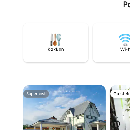
Po
tallerkener/skåle/kopper, skeer/gafler,
gryder, elkomfur, riskoger, køleskab,
vandbeholder og vaskemaskine -
Parkering til 3 biler
Køkken
Wi-f
Superhost
Gæstefa
Superhost
Gæstefa