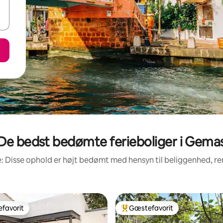
De bedst bedømte ferieboliger i Gema
: Disse ophold er højt bedømt med hensyn til beliggenhed, 
favorit
Gæstefavorit
gæstefavorit
Bedste gæstefavorit