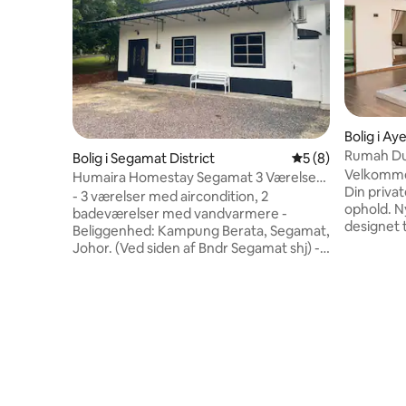
Bolig i Ay
Rumah Dua
Bolig i Segamat District
5 ud af 5 i genne
5 (8)
Homesta
Velkommen
Humaira Homestay Segamat 3 Værelser
Din privat
2 Badeværelser
- 3 værelser med aircondition, 2
ophold. Nyd et helt privat hjem, der er
badeværelser med vandvarmere -
designet
Beliggenhed: Kampung Berata, Segamat,
kvalitetsti
Johor. (Ved siden af Bndr Segamat shj) -
der gør vo
Husets størrelse (58 kvadratmeter) -
Privat swimmingpo
Værelse 1 = queensize-dobbeltseng,
til op til
aircondition, ventilator og badeværelse. -
interiør 
Værelse 2 = køjeseng, aircondition,
Perfekt ti
ventilator. – Værelse 3 = kingsize-
sammenkomste
dobbeltseng, aircondition, ventilator. -
Melaka: - 
Bademåtter og håndklæder. - Smart-tv,
Fredeligt 
wi-fi, sofa, spisebord, strygejern og
weekendop
strygebræt. – Køkken =