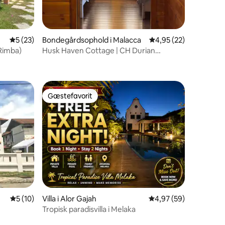
1 omtaler
5 ud af 5 i gennemsnitlig bedømmelse, 23 omtaler
5 (23)
Bondegårdsophold i Malacca
4,95 ud af 5 i gennem
4,95 (22)
 Rimba)
Husk Haven Cottage | CH Durian
Farmstay
Gæstefavorit
Gæstefavorit
5 ud af 5 i gennemsnitlig bedømmelse, 10 omtaler
5 (10)
Villa i Alor Gajah
4,97 ud af 5 i gennem
4,97 (59)
Tropisk paradisvilla i Melaka
ill, semi-