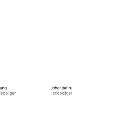
9 omtaler
jang
Johor Bahru
ieboliger
Ferieboliger