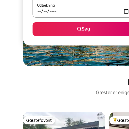
Udtjekning
Søg
Gæster er enige
Gæstefavorit
Gæste
Gæstefavorit
Bedste 