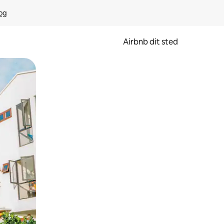
rog
Airbnb dit sted