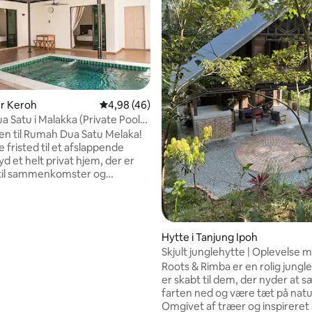
er Keroh
4,98 ud af 5 i gennemsnitlig bedømmelse, 4
4,98 (46)
 Satu i Malakka (Private Pool
msnitlig bedømmelse, 8 omtaler
y)
 til Rumah Dua Satu Melaka!
e fristed til et afslappende
 til sammenkomster og
d med dem, du holder af. Det,
res bolig til noget særligt: -
ol - Rummeligt layout
 12 gæster - Hyggeligt, moderne
Hytte i Tanjung Ipoh
med et varmt, nostalgisk præg -
Skjult junglehytte | Oplevelse me
l familieferie, små
kampung
Roots & Rimba er en rolig jungle
r og fester Beliggende i
er skabt til dem, der nyder at s
Nem adgang til turiststeder -
farten ned og være tæt på nat
nabolag - Velegnet til et
Omgivet af træer og inspireret af
hold eller en kort ferie