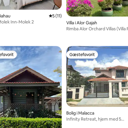
 Bahau
5 ud af 5 i gennemsnitlig bedømmelse, 1
5 (11)
olek Inn-Molek 2
Villa i Alor Gajah
Rimba Alor Orchard Villas (Villa
snitlig bedømmelse, 80 omtaler
favorit
Gæstefavorit
gæstefavorit
Gæstefavorit
snitlig bedømmelse, 83 omtaler
Bolig i Malacca
Infinity Retreat, hjem med 5
soveværelser, 12-15 personer, gr