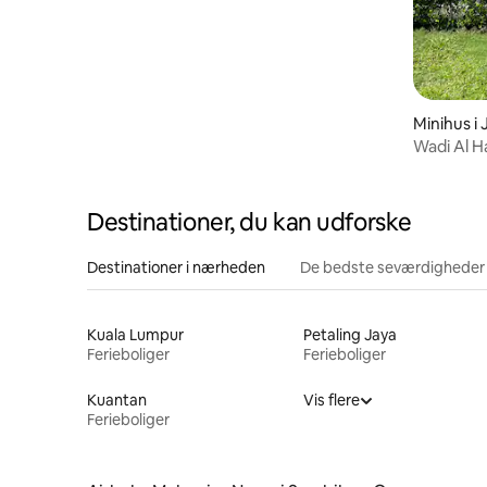
Minihus i
Wadi Al H
Destinationer, du kan udforske
Destinationer i nærheden
De bedste seværdigheder
Kuala Lumpur
Petaling Jaya
Ferieboliger
Ferieboliger
Kuantan
Vis flere
Ferieboliger