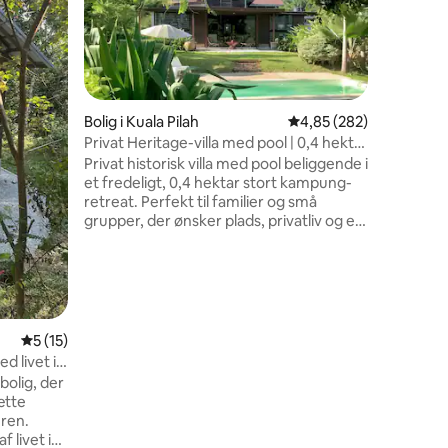
Wabi Sabi
Den er o
villaer. 
smukke l
dyr (safa
(vandforl
vidunderl
Bolig i Kuala Pilah
4,85 ud af 5 i gennems
4,85 (282)
temabutikken. Navne
Privat Heritage-villa med pool | 0,4 hektar
6 omtaler
kommer f
| 15 personer
Privat historisk villa med pool beliggende i
fokuserer
et fredeligt, 0,4 hektar stort kampung-
varer, int
retreat. Perfekt til familier og små
grupper, der ønsker plads, privatliv og et
langsommere livstempo. Beliggende i Sri
Menanti, kun 90 minutter fra Kuala
Lumpur. Har 5 soveværelser, 3
badeværelser, grillpavillon, frugtplantage
og fiskedam – ideelt til afslappende ferier
og meningsfuld tid sammen. Alle priser
5 ud af 5 i gennemsnitlig bedømmelse, 15 omtaler
5 (15)
er altomfattende uden skjulte gebyrer.
d livet i
bolig, der
ætte
uren.
 livet i