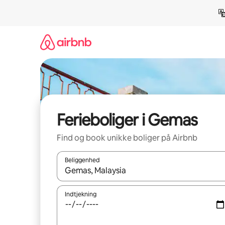
Gå
videre
til
indhold
Ferieboliger i Gemas
Find og book unikke boliger på Airbnb
Beliggenhed
Når resultaterne er tilgængelige, skal du navigere
Indtjekning