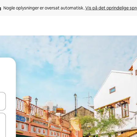
Nogle oplysninger er oversat automatisk. 
Vis på det oprindelige sp
 med piletasterne op og ned eller se mere ved at trykke eller stryge.