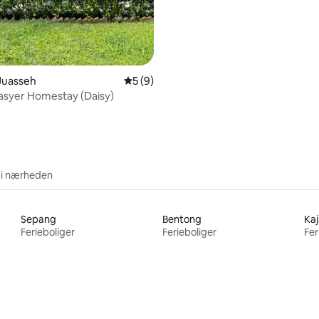
detached, indhegnet
 Juasseh
5 ud af 5 i gennemsnitlig bedømmelse, 
5 (9)
asyer Homestay (Daisy)
 i nærheden
Sepang
Bentong
Ka
Ferieboliger
Ferieboliger
Fer