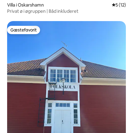
Villa i Oskarshamn
5 ud af 5 
5 (12)
Privat ø i øgruppen | Båd inkluderet
Gæstefavorit
Gæstefavorit