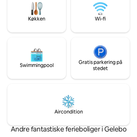
sofa, tv, toilet, udendørsbruser med
udstyret køkken Medbring venligst dit
varmt vand, et lille køkken og et
eget sengetøj og hånd
køleskab med en lille fryser. Balkon med
gør rent, rengørin
Køkken
Wi-fi
både sol og skygge.
Gratis parkering på
Swimmingpool
stedet
Aircondition
Andre fantastiske ferieboliger i Gelebo