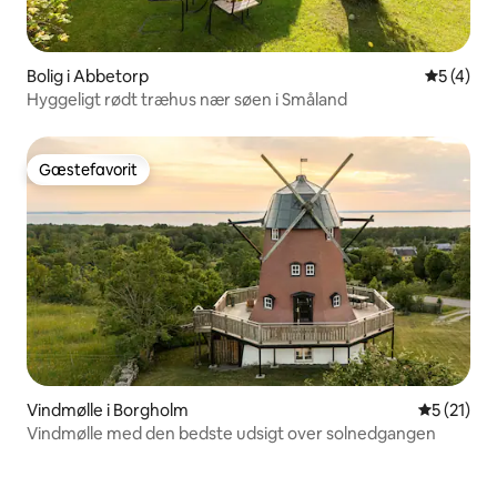
Bolig i Abbetorp
5 ud af 5
5 (4)
Hyggeligt rødt træhus nær søen i Småland
Gæstefavorit
Gæstefavorit
Vindmølle i Borgholm
5 ud af 5 
5 (21)
Vindmølle med den bedste udsigt over solnedgangen