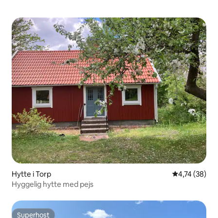
Hytte i Torp
4,74 ud af 5 
4,74 (38)
Hyggelig hytte med pejs
Superhost