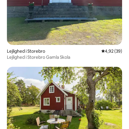
Lejlighed i Storebro
4,92 ud af 5 
4,92 (39)
Lejlighed i Storebro Gamla Skola