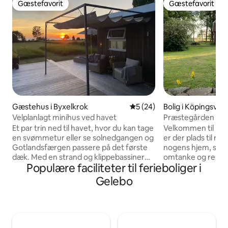
Gæstefavorit
Gæstefavorit
Gæstefavorit
Gæstefavorit
Gæstehus i Byxelkrok
5 ud af 5 i gennemsnitlig b
5 (24)
Bolig i Köpingsvik
Velplanlagt minihus ved havet
Præstegården i Is
Et par trin ned til havet, hvor du kan tage
Velkommen til Præ
en svømmetur eller se solnedgangen og
er der plads til ro og fred. 
Gotlandsfærgen passere på det første
nogens hjem, så d
dæk. Med en strand og klippebassiner
omtanke og respe
Populære faciliteter til ferieboliger i
kun et stenkast væk. En kort gåtur til
charmerende, fred
restauranter og caféer, eller gå en tur
hyggefaktor ligger 
Gelebo
blandt de hyggelige bådehuse i havnen.
Köpingsvik i Bor
Lev det enkle liv i fredelig og centralt
Öland! I huset er der: 8 senge 2 toiletter
beliggende indkvartering i idylliske
2 brusere opvaskemaskine køleskab og
Byxelkrok. Et nyt, flot indrettet studie
fryser vaskemaski
med en behagelig seng, en hyggelig
tv wi-fi 2 barnesenge, høj stol Fuldt