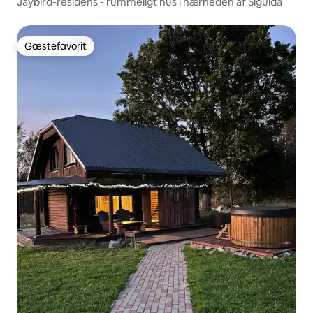
Jaybird-residens - rummeligt hus i nærheden af Sigulda
Gæstefavorit
Gæstefavorit