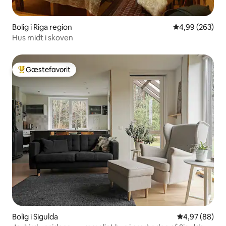
Bolig i Riga region
4,99 ud af 5 i
4,99 (263)
Hus midt i skoven
Gæstefavorit
Bedste gæstefavorit
Bolig i Sigulda
4,97 ud af 5 
4,97 (88)