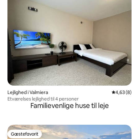
Lejlighed i Valmiera
4,63 ud af 5
4,63 (8)
Etværelses lejlighed til 4 personer
Familievenlige huse til leje
Gæstefavorit
Gæstefavorit