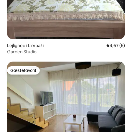
Lejlighed i Limbaži
4,67 ud af 5
4,67 (6)
Garden Studio
Gæstefavorit
Gæstefavorit