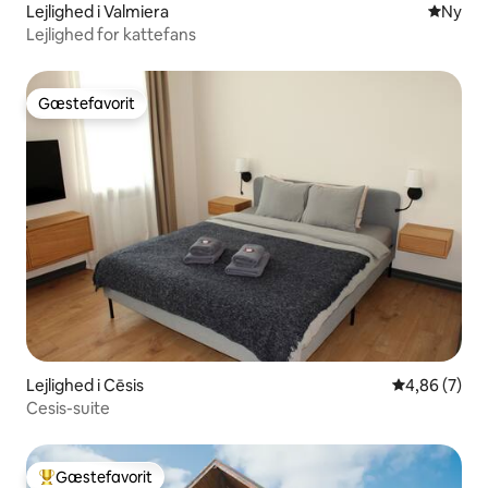
Lejlighed i Valmiera
Nyt ove
Ny
Lejlighed for kattefans
Gæstefavorit
Gæstefavorit
Lejlighed i Cēsis
4,86 ud af 5
4,86 (7)
Cesis-suite
Gæstefavorit
Bedste gæstefavorit