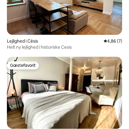
Lejlighed i Cēsis
4,86 ud af 5
4,86 (7)
Helt ny lejlighed i historiske Cesis
Gæstefavorit
Gæstefavorit