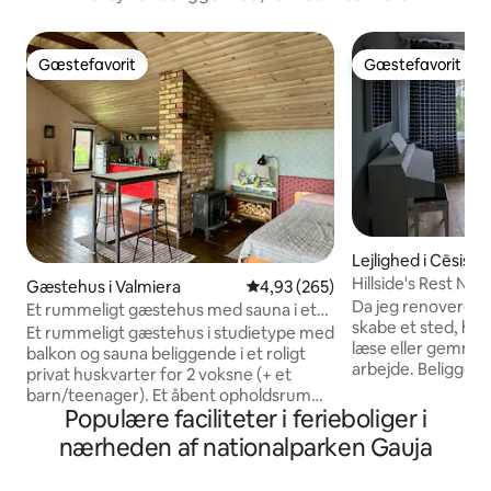
Gæstefavorit
Gæstefavorit
Gæstefavorit
Gæstefavorit
Lejlighed i Cēsis
Hillside's Rest Nes
Gæstehus i Valmiera
4,93 ud af 5 i gennemsnitlig be
4,93 (265)
Da jeg renoverede 
Et rummeligt gæstehus med sauna i et
skabe et sted, hvo
roligt område
Et rummeligt gæstehus i studietype med
læse eller gemme s
balkon og sauna beliggende i et roligt
arbejde. Beliggend
privat huskvarter for 2 voksne (+ et
bylivet er kun 5-1
barn/teenager). Et åbent opholdsrum
og samtidig føles 
Populære faciliteter i ferieboliger i
ovenpå i studietypen; wc, brusebad og
overhovedet, da s
sauna nedenunder. Har store vinduer og
nærheden af nationalparken Gauja
flodvandringen er 
en balkon, der vender ud mod træer og
Jeg er glad for at
en gårdhave. Et komfur, køleskab, pejs,