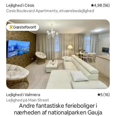
Lejlighed i Cēsis
4,98 ud af 5 
4,98 (56)
Cesis Boulevard Apartments, etværelseslejlighed
Gæstefavorit
Bedste gæstefavorit
Lejlighed i Valmiera
5 ud af 5 
5 (16)
Lejlighed på Main Street
Andre fantastiske ferieboliger i
nærheden af nationalparken Gauja