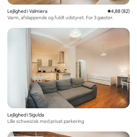
Lejlighed i Valmiera
4,88 ud af 5 
4,88 (82)
Varm, afslappende og fuldt udstyret. For 3 gæster.
Lejlighed i Sigulda
Lille schweizisk med privat parkering