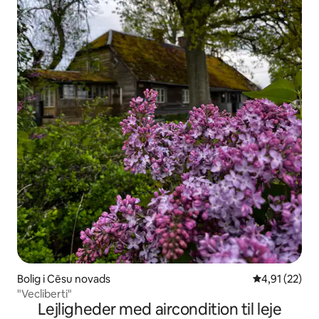
Bolig i Cēsu novads
4,91 ud af 5 
4,91 (22)
"Vecliberti"
Lejligheder med aircondition til leje