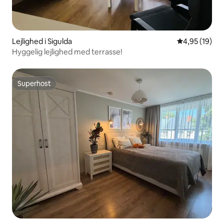
Lejlighed i Sigulda
4,95 ud af 5 
4,95 (19)
Hyggelig lejlighed med terrasse!
Superhost
Superhost