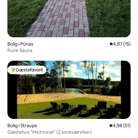
Bolig i Pūnas
4,87 ud af 5 
4,87 (15)
Pune Sauna
Gæstefavorit
Bedste gæstefavorit
Bolig i Straupe
4,98 ud af 5 
4,98 (51)
Gæstehus "Mežnoras" (2 soveværelser)