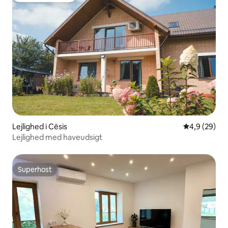
Lejlighed i Cēsis
4,9 ud af 5 
4,9 (29)
Lejlighed med haveudsigt
Superhost
Superhost