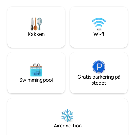
ligesindede rejsen
wi-fi, gratis parkering; en vaskemaskine.
glæde dele alle de
1200 m til byens centrum og caféer. 700
steder i Cesis, der
m til vandrestier langs floden.
naturområder til h
Kommunikation på lettisk og flydende
engelsk. En hund og en kat kan være i
gården.
Køkken
Wi-fi
Gratis parkering på
Swimmingpool
stedet
Aircondition