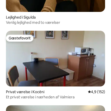
Lejlighed i Sigulda
Venlig lejlighed med to værelser
Gæstefavorit
Gæstefavorit
Privat værelse i Kocēni
4,9 ud af 5 i
4,9 (152)
Et privat værelse i nærheden af Valmiera