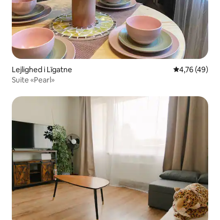
Lejlighed i Līgatne
4,76 ud af 5 
4,76 (49)
Suite «Pearl»