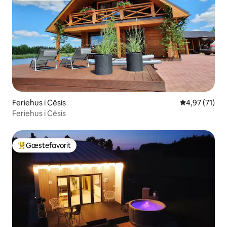
Feriehus i Cēsis
4,97 ud af 5 
4,97 (71)
Feriehus i Cēsis
Gæstefavorit
Bedste gæstefavorit