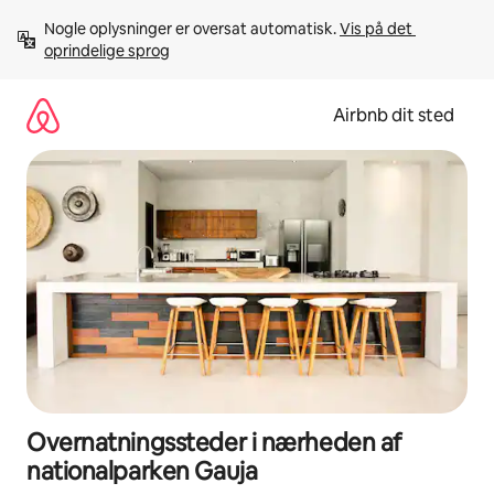
Gå
Nogle oplysninger er oversat automatisk. 
Vis på det 
videre
oprindelige sprog
til
indhold
Airbnb dit sted
Overnatningssteder i nærheden af
nationalparken Gauja