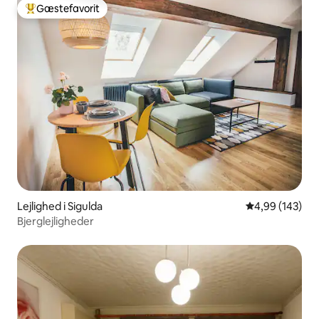
Gæstefavorit
Bedste gæstefavorit
Lejlighed i Sigulda
4,99 ud af 5 i
4,99 (143)
Bjerglejligheder