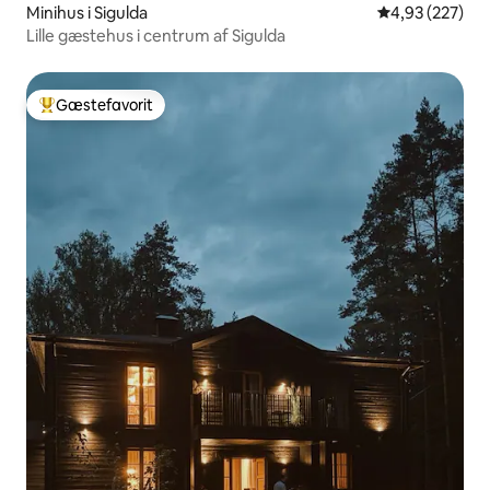
Minihus i Sigulda
4,93 ud af 5 i
4,93 (227)
Lille gæstehus i centrum af Sigulda
Gæstefavorit
Bedste gæstefavorit