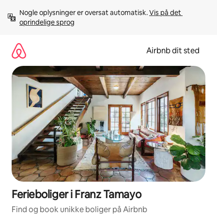
Gå
Nogle oplysninger er oversat automatisk. 
Vis på det 
videre
oprindelige sprog
til
indhold
Airbnb dit sted
Ferieboliger i Franz Tamayo
Find og book unikke boliger på Airbnb