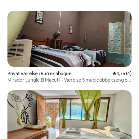
Privat værelse i Rurrenabaque
4,75 ud af 5
4,75 (4)
Mirador Jungle El Macuti – Værelse 5 med dobbeltseng og
enkeltseng