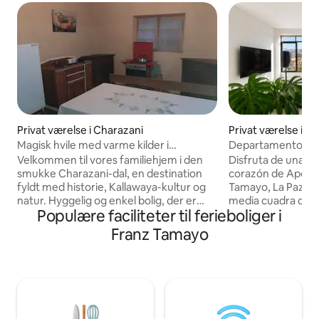
Privat værelse i Charazani
Privat værelse i A
Magisk hvile med varme kilder i
Departamento en
nærheden
Velkommen til vores familiehjem i den
Disfruta de una e
smukke Charazani-dal, en destination
corazón de Apolo,
fyldt med historie, Kallawaya-kultur og
Tamayo, La Paz 🇧🇴. Ubicado a
natur. Hyggelig og enkel bolig, der er
media cuadra de la 
Populære faciliteter til ferieboliger i
ideel for rejsende, der søger ro og frisk
tendrás todo cerca
luft. Et par minutter derfra finder du de
una excelente ubi
Franz Tamayo
berømte varme kilder i Charazani, som
pueblo y sus alred
er perfekte til afslapning. Her finder du
es amplio, lumino
et sted, hvor du kan dele historier og
hermosas vistas a
kærlighed. Uanset om du leder efter en
cómodos espacios
rolig ferie eller et udgangspunkt til at
cocina equipada, 
udforske den nordlige del af Paceño, er
agradable sala de e