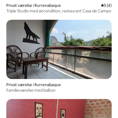
Privat værelse i Rurrenabaque
5 ud af 5
5 (4)
Triple Studio med aircondition, restaurant Casa de Campo
Privat værelse i Rurrenabaque
Familieværelse med balkon