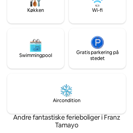
vores hus det rette sted for dig!
familias, parejas,
viajes de trabajo. 
Køkken
Wi-fi
Gratis parkering på
Swimmingpool
stedet
Aircondition
Andre fantastiske ferieboliger i Franz
Tamayo