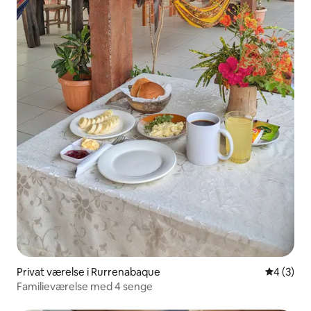
Privat værelse i Rurrenabaque
4 ud af 5
4 (3)
Familieværelse med 4 senge