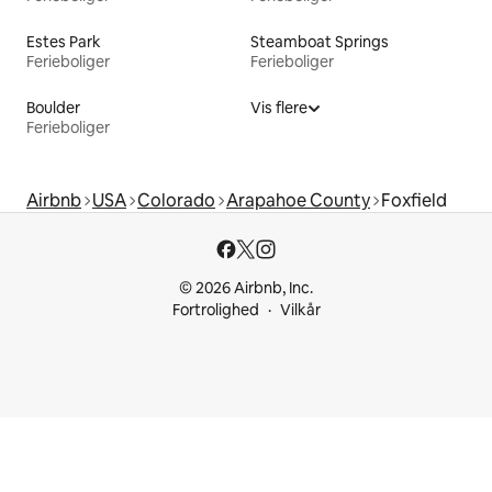
Estes Park
Steamboat Springs
Ferieboliger
Ferieboliger
Boulder
Vis flere
Ferieboliger
Airbnb
USA
Colorado
Arapahoe County
Foxfield
© 2026 Airbnb, Inc.
Fortrolighed
Vilkår