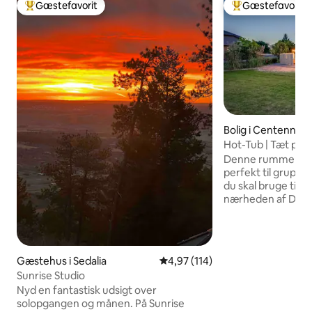
Gæstefavorit
Gæstefavorit
Bedste gæstefavorit
Bedste gæstefavo
Bolig i Centennial
Hot-Tub | Tæt på D
Pit
Denne rummelige og
perfekt til grupper
du skal bruge til e
nærheden af Denve
minutter fra DIA. - Spabad og jacuzzi til
ultimativ afslapni
senge: 1 kingsize,
dobbeltsenge - Stor
Gæstehus i Sedalia
4,97 ud af 5 i gennemsnitlig b
4,97 (114)
filmaftener - Kon
Sunrise Studio
skrivebord og fut
Nyd en fantastisk udsigt over
hyggelig stue til u
solopgangen og månen. På Sunrise
nabolag med gang