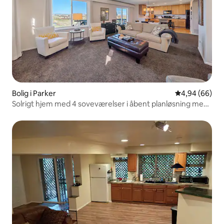
Bolig i Parker
4,94 ud af 5 
4,94 (66)
Solrigt hjem med 4 soveværelser i åbent planløsning med
panoramaudsigt