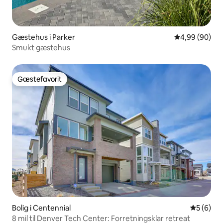
Gæstehus i Parker
4,99 ud af 5 
4,99 (90)
Smukt gæstehus
Gæstefavorit
Gæstefavorit
Bolig i Centennial
5 ud af 5
5 (6)
8 mil til Denver Tech Center: Forretningsklar retreat