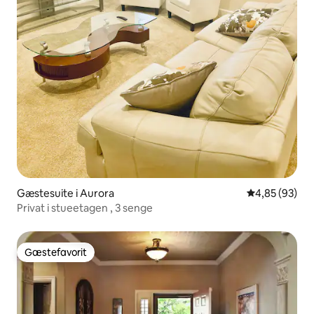
Gæstesuite i Aurora
4,85 ud af 5 
4,85 (93)
Privat i stueetagen , 3 senge
Gæstefavorit
Gæstefavorit