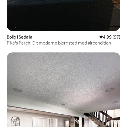
Bolig i Sedalia
4,99 ud af 5 
4,99 (97)
Pike's Perch: Dit moderne bjergsted med aircondition