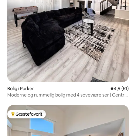
Bolig i Parker
4,9 ud af 5 
4,9 (51)
Moderne og rummelig bolig med 4 soveværelser | Central
Parker
Gæstefavorit
Bedste gæstefavorit