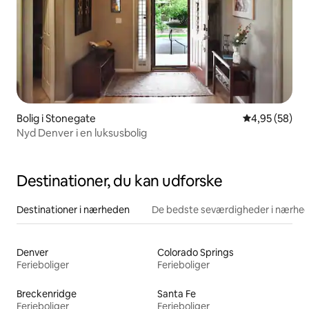
Bolig i Stonegate
4,95 ud af 5 
4,95 (58)
Nyd Denver i en luksusbolig
Destinationer, du kan udforske
Destinationer i nærheden
De bedste seværdigheder i nærhe
Denver
Colorado Springs
Ferieboliger
Ferieboliger
Breckenridge
Santa Fe
Ferieboliger
Ferieboliger