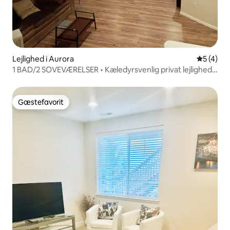
Lejlighed i Aurora
5 ud af 5
5 (4)
1 BAD/2 SOVEVÆRELSER • Kæledyrsvenlig privat lejlighed i
kælder
Gæstefavorit
Gæstefavorit