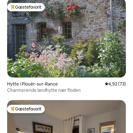
Gæstefavorit
Bedste gæstefavorit
Hytte i Plouër-sur-Rance
4,92 ud af 5 
4,92 (73)
Charmerende landhytte nær floden
Gæstefavorit
Bedste gæstefavorit