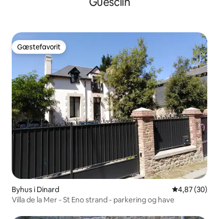
Guesclin
Gæstefavorit
Gæstefavorit
Byhus i Dinard
4,87 ud af 5 
4,87 (30)
Villa de la Mer - St Eno strand - parkering og have