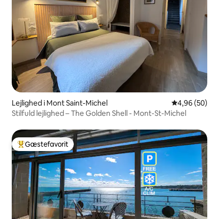
Lejlighed i Mont Saint-Michel
4,96 ud af 5 
4,96 (50)
Stilfuld lejlighed – The Golden Shell - Mont-St-Michel
Gæstefavorit
Bedste gæstefavorit