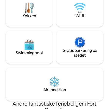
stjernet hotelkvali
med bil, bus eller cykel - St Malo: En kort
håndklæder, viskes
køretur 15-20 minutter i bil, bus -Mount
blive redt op ved
Saint Michel: 50 minutters kørsel
Køkken
Wi-fi
Gratis parkering på
Swimmingpool
stedet
Aircondition
Andre fantastiske ferieboliger i Fort