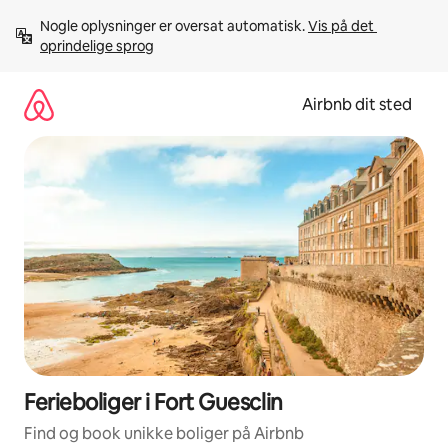
Gå
Nogle oplysninger er oversat automatisk. 
Vis på det 
videre
oprindelige sprog
til
indhold
Airbnb dit sted
Ferieboliger i Fort Guesclin
Find og book unikke boliger på Airbnb