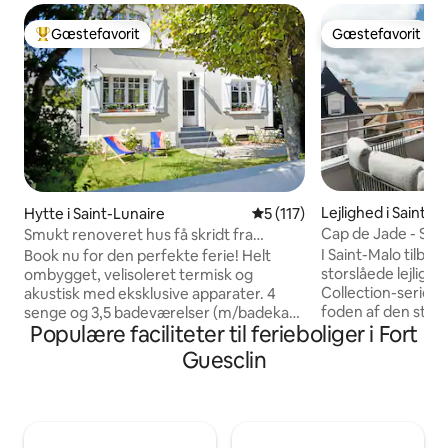
Gæstefavorit
Gæstefavorit
Bedste gæstefavorit
Gæstefavorit
Lejlighed i Saint-M
Hytte i Saint-Lunaire
5 ud af 5 i gennemsnitlig b
5 (117)
Cap de Jade - Smu
Smukt renoveret hus få skridt fra
Rochebonne stra
stranden og Dinard
I Saint-Malo tilbyd
Book nu for den perfekte ferie! Helt
storslåede lejlighe
ombygget, velisoleret termisk og
Collection-serie 
akustisk med eksklusive apparater. 4
foden af den store
senge og 3,5 badeværelser (m/badekar)
Populære faciliteter til ferieboliger i Fort
plads til op til se
- 5 senge (1 kingsize-seng/2 queensize-
på 3. sal (med ele
senge/2 enkeltsenge), der er perfekte til
Guesclin
garage, og den omf
8 gæster. Beliggende på det bedste
stue, et fuldt uds
sted, tæt på stranden og byen, men i
soveværelser og 
rolige omgivelser med dejlige gå- og
brusere). Rengørin
cykelstier. - Naturlig strand: 600 m -
lejeprisen, og der 
område: Et stenkast væk 5-7 minutter