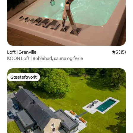
Loft i Granville
5 ud af 5 
5 (15)
KOON Loft | Boblebad, sauna og ferie
Gæstefavorit
Gæstefavorit