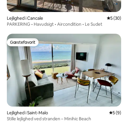
Lejlighed i Cancale
5 ud af 5 
5 (30)
PARKERING • Havudsigt • Aircondition • Le Sudet
Gæstefavorit
Gæstefavorit
Lejlighed i Saint-Malo
5 ud af 5
5 (9)
Stille lejlighed ved stranden – Minihic Beach