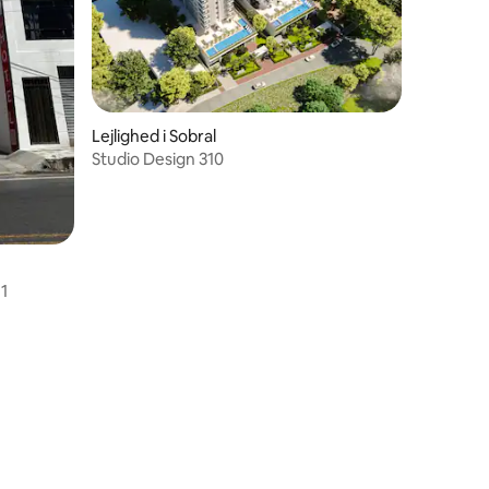
Lejlighed i Sobral
Studio Design 310
3 omtaler
 1