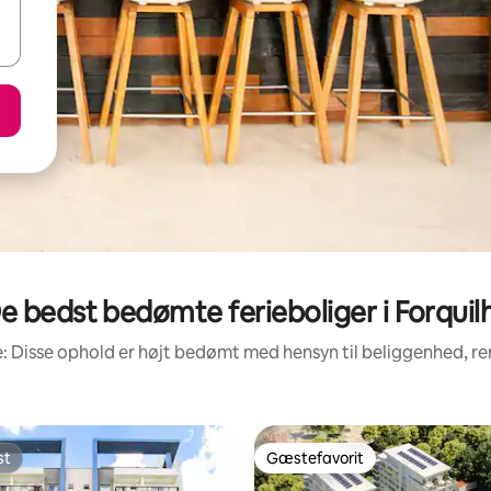
e bedst bedømte ferieboliger i Forquil
: Disse ophold er højt bedømt med hensyn til beliggenhed, 
st
Gæstefavorit
st
Gæstefavorit