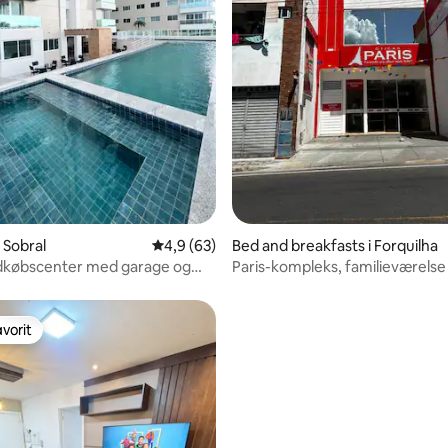
snitlig bedømmelse, 14 omtaler
i Sobral
4,9 ud af 5 i gennemsnitlig bedømmelse, 6
4,9 (63)
Bed and breakfasts i Forquilha
ndkøbscenter med garage og
Paris-kompleks, familieværelse
pool
vorit
vorit