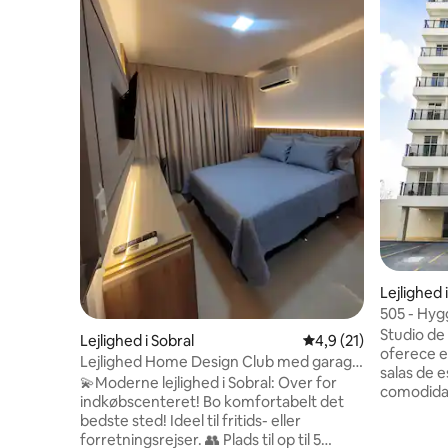
Lejlighed 
505 - Hygg
Studio de
Lejlighed i Sobral
4,9 ud af 5 i gennem
4,9 (21)
oferece e
Lejlighed Home Design Club med garage
salas de 
til én bil
💫Moderne lejlighed i Sobral: Over for
comodidad
indkøbscenteret! ​Bo komfortabelt det
estadia. Localização privilegiada ao lado
bedste sted! Ideel til fritids- eller
da Univer
forretningsrejser. ​👥 Plads til op til 5