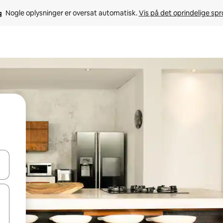
Nogle oplysninger er oversat automatisk. 
Vis på det oprindelige sp
 med piletasterne op og ned eller se mere ved at trykke eller stryge.