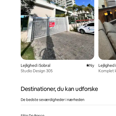
Lejlighed i Sobral
Nyt overnatning
Ny
Lejlighed 
Studio Design 305
Komplet l
med gara
Destinationer, du kan udforske
De bedste seværdigheder i nærheden
Sítio Do Bosco