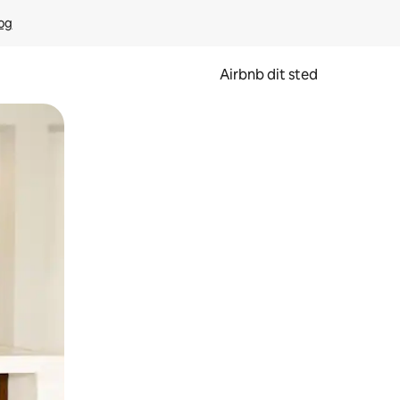
rog
Airbnb dit sted