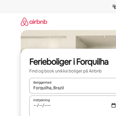
Gå
videre
til
indhold
Ferieboliger i Forquilha
Find og book unikke boliger på Airbnb
Beliggenhed
Når resultaterne er tilgængelige, skal du navigere
Indtjekning