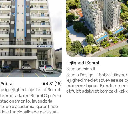
Lejlighed i Sobral
Studiodesign II
Studio Design II i Sobral tilbyder
lejlighed med et soveværelse o
i Sobral
4,81 ud af 5 i gennemsnitlig bedømmelse, 1
4,81 (16)
moderne layout. Ejendommen 
elig lejlighed i hjertet af Sobral
et fuldt udstyret kompakt køkk
 temporada em Sobral O prédio
aircondition og en behagelig so
snitlig bedømmelse, 21 omtaler
stacionamento, lavanderia,
Gæsterne har gratis wi-fi, tv og
estudo e academia, garantindo
Køkkenet er udstyret med køle
e e funcionalidade para sua
mikrobølgeovn, komfur og red
Yderligere faciliteter omfatter 
sidade UNINTA e próximo ao
klædeskab og en kaffemaskine.