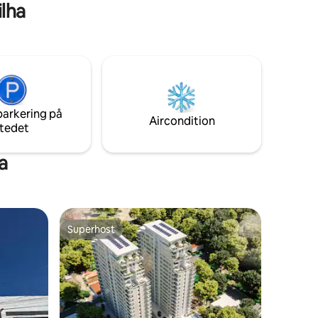
 til
ilha
 på
parkering på
Aircondition
tedet
a
Superhost
Superhost