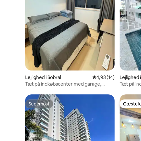
Lejlighed i Sobral
4,93 ud af 5 i gennem
4,93 (14)
Lejlighed 
Tæt på indkøbscenter med garage,
Tæt på i
swimmingpool og luft
swimming
Superhost
Gæstefa
Superhost
Gæstefa