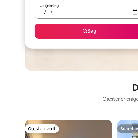
Udtjekning
Søg
D
Gæster er enige
Gæstefavorit
Superho
Gæstefavorit
Superho