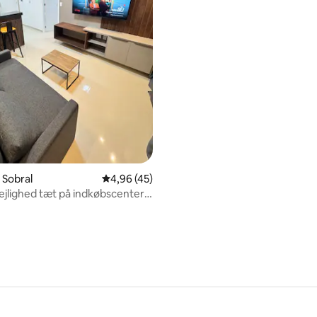
ssted
i Sobral
4,96 ud af 5 i gennemsnitlig bedømmelse, 4
4,96 (45)
ejlighed tæt på indkøbscenter
ge og swimmingpool