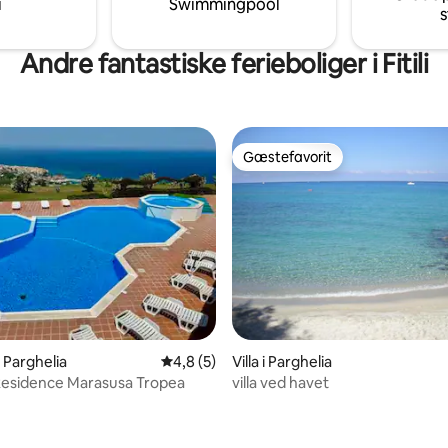
i
Swimmingpool
s
eområde.
Andre fantastiske ferieboliger i Fitili
Gæstefavorit
Gæstefavorit
i Parghelia
4,8 ud af 5 i gennemsnitlig bedømmelse, 
4,8 (5)
Villa i Parghelia
Residence Marasusa Tropea
villa ved havet