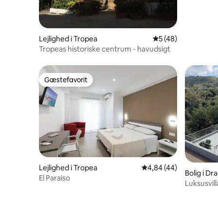
Lejlighed i Tropea
5 ud af 5 i gennem
5 (48)
Tropeas historiske centrum - havudsigt
Gæstefavorit
Gæstefavorit
Lejlighed i Tropea
4,84 ud af 5 i gennem
4,84 (44)
Bolig i Dr
El Paraiso
Luksusvil