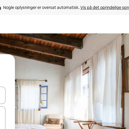
Nogle oplysninger er oversat automatisk. 
Vis på det oprindelige sp
 med piletasterne op og ned eller se mere ved at trykke eller stryge.