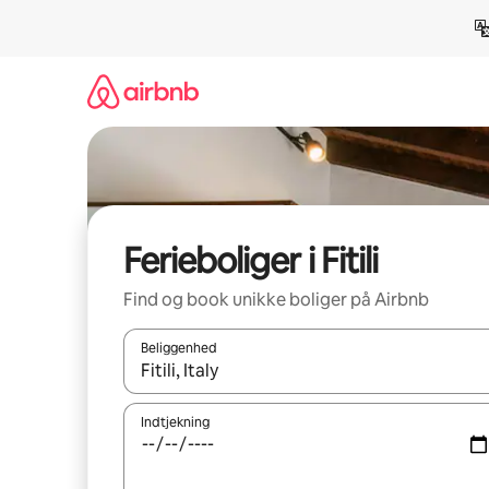
Gå
videre
til
indhold
Ferieboliger i Fitili
Find og book unikke boliger på Airbnb
Beliggenhed
Når resultaterne er tilgængelige, skal du navigere
Indtjekning