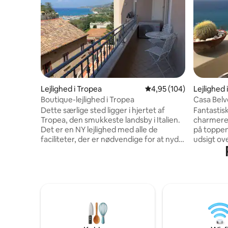
Lejlighed i Tropea
4,95 ud af 5 i gennems
4,95 (104)
Lejlighed 
Boutique-lejlighed i Tropea
Casa Bel
Dette særlige sted ligger i hjertet af
Fantastis
Tropea, den smukkeste landsby i Italien.
charmeren
Det er en NY lejlighed med alle de
på toppen
faciliteter, der er nødvendige for at nyde
udsigt ov
et ophold med maksimal komfort: Den
ikoniske k
tilbyder dig en fantastisk og unik
Tropea st
havudsigt, parkering (efter anmodning),
Lejlighede
elevator, aircondition, køkken,
og ligger i
opholdsområde med tv, 2 soveværelser
århundred
og 2 badeværelser. Tæt på
soveværel
adgangsvejene til havet, barer og
udstyret
restauranter, butikker, apoteker og
spiseområ
togstationen, alt for at gøre din ferie til et
udendørs 