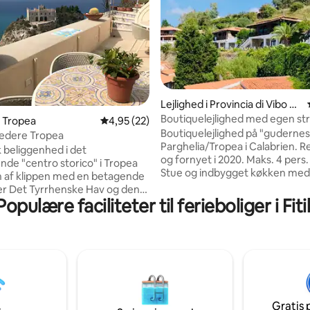
Lejlighed i Provincia di Vibo Va
lentia
Boutiquelejlighed med egen str
nitlig bedømmelse, 104 omtaler
i Tropea
4,95 ud af 5 i gennemsnitlig bedømmelse, 2
4,95 (22)
nærheden af Tropea
Boutiquelejlighed på "gudernes 
vedere Tropea
Parghelia/Tropea i Calabrien. 
k beliggenhed i det
og fornyet i 2020. Maks. 4 pers.
de "centro storico" i Tropea
Stue og indbygget køkken med
 af klippen med en betagende
vaskemaskine/tørretumbler,
er Det Tyrrhenske Hav og den
opvaskemaskine, køleskab, ovn
Populære faciliteter til ferieboliger i Fitil
irke Santa Maria del isola og
induktionskogeplade. 2 soveværelser
rande samt de æoliske øer.
med dobbeltsenge og rummeli
n er for nylig blevet renoveret
Badeværelse med bruser. 2 rummelige
 et tidligere kloster fra det 16.
terrasser, fælles swimmingpool (
e. Den har 3 terrasser, 3
august åben og gratis at bruge)
ser, 2 badeværelser og et fuldt
inden for gåafstand, foran døren! Air
 moderne køkken og
WIFI, sikker, parkering foran dø
de. Tagterrassen har
Gratis 
bruser med smukke fliser, grill