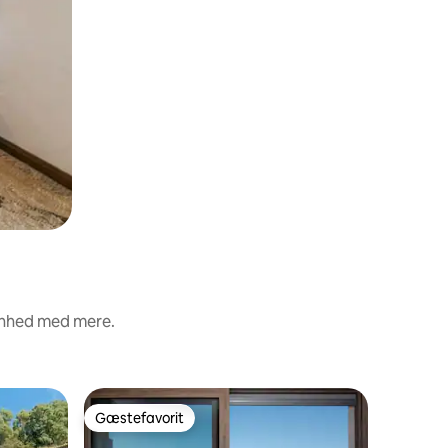
renhed med mere.
Lejlighed
Gæstefavorit
Gæstefa
Gæstefavorit
Gæstefa
Tropea - 