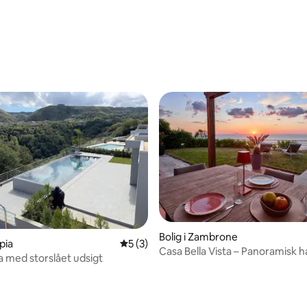
snitlig bedømmelse, 48 omtaler
snitlig bedømmelse, 44 omtaler
Bolig i Zambrone
apia
5 ud af 5 i gennemsnitlig bedømmelse, 
5 (3)
Casa Bella Vista – Panoramisk 
la med storslået udsigt