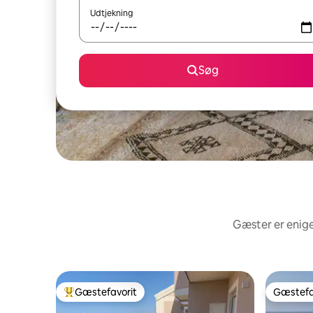
Udtjekning
Søg
Gæster er enige
Gæstefavorit
Gæstefa
Bedste gæstefavorit
Gæstefa