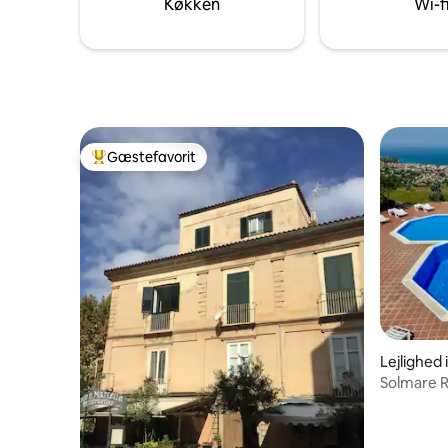
Køkken
Wi-f
øjeblik af magisk afslapning og let sjov.
og loung
Gæstefavorit
Bedste gæstefavorit
Lejlighed 
Solmare 