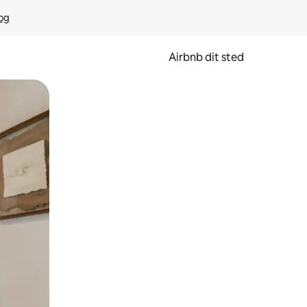
rog
Airbnb dit sted