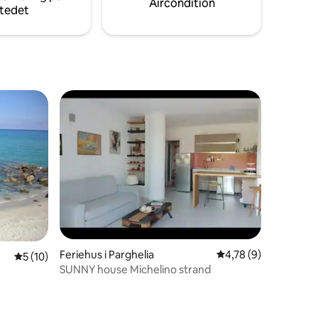
Aircondition
tedet
Feriehus i Parghelia
4,78 ud af 5 i genne
4,78 (9)
5 omtaler
5 ud af 5 i gennemsnitlig bedømmelse, 10 omtaler
5 (10)
SUNNY house Michelino strand