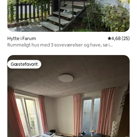
Hytte i Farum
4,68 ud af 5 
4,68 (25)
Rummeligt hus med 3 soveværelser og have, sø i
nærheden
Gæstefavorit
Gæstefavorit