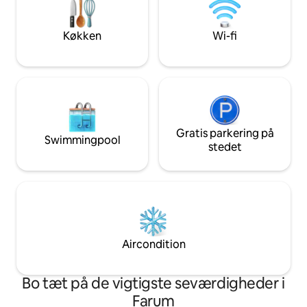
og 20 min til Hillerød. Samt med s
standard "Ridiculously Clean", inden du
skøn natur indenfor
ankommer.
smoking inside.
Køkken
Wi-fi
Gratis parkering på
Swimmingpool
stedet
Aircondition
Bo tæt på de vigtigste seværdigheder i
Farum