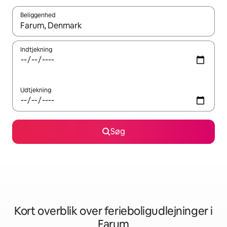
Beliggenhed
Når resultaterne er tilgængelige, skal du navigere med piletaste
Indtjekning
Udtjekning
Søg
Kort overblik over ferieboligudlejninger i
Farum