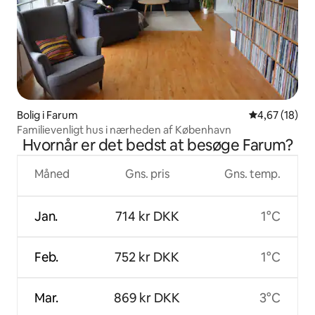
Bolig i Farum
4,67 ud af 5 
4,67 (18)
Familievenligt hus i nærheden af København
Hvornår er det bedst at besøge Farum?
Måned
Gns. pris
Gns. temp.
Jan.
714 kr DKK
1°C
Feb.
752 kr DKK
1°C
Mar.
869 kr DKK
3°C