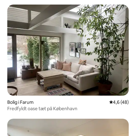
Bolig i Farum
4,6 ud af 5 
4,6 (48)
Fredfyldt oase tæt på København