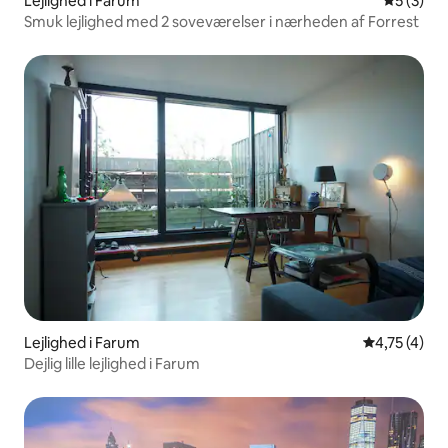
Lejlighed i Farum
5 ud af 5
5 (3)
Smuk lejlighed med 2 soveværelser i nærheden af Forrest
Lejlighed i Farum
4,75 ud af 5
4,75 (4)
Dejlig lille lejlighed i Farum