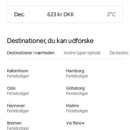
Dec.
623 kr DKK
2°C
Destinationer, du kan udforske
Destinationer i nærheden
Andre typer ophold
De bedste
København
Hamborg
Ferieboliger
Ferieboliger
Oslo
Göteborg
Ferieboliger
Ferieboliger
Hannover
Malmo
Ferieboliger
Ferieboliger
Bremen
Vis flere
Ferieboliger