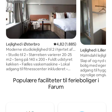
Superhost
Lejlighed i Østerbro
4,82 ud af 5 i gennemsnitlig bed
4,82 (1.885)
Moderne studiolejlighed til 2 i hjertet af
Lejlighed i Lillerød
Østerbro
• Studio til 2 • Størrelsen varierer 20-25
Malmdahl lejlighe
m2 • Seng på 140 x 200 • Fuldt udstyret
Slap af og nyd dit
køkken • Fælles vaskemaskine • Lokal
bolig med egen a
adgang til fitnesscenter inkluderet •
adgang til hyggelig
Yogamåtter • Hurtig wi-fi • Smart-tv •
og rolige omgivelser. Lejlighed
bagageopbevaring • Babyvugge til
Populære faciliteter til ferieboliger i
udstyret med en 200x220cm
rådighed (på anmodning) • Co-working-
dobbeltseng og mu
Farum
lounge • Fælles tagterrasse • Kontaktløs
opredning på madr
adgang og kundesupport døgnet rundt •
køkken med opva
Tidlig indtjekning og sen udtjekning
bad/toilet. Den ind
(efter anmodning og mod et ekstra
hygge. Beliggende tæt på offentl
gebyr) • Hver bolig bliver professionelt
transport med 45 
rengjort i henhold til vores 80-trins