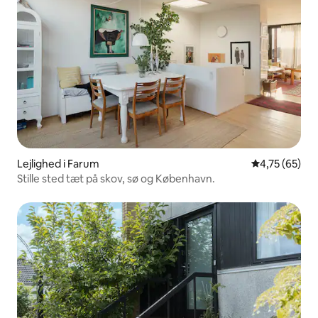
Lejlighed i Farum
4,75 ud af 5 
4,75 (65)
Stille sted tæt på skov, sø og København.