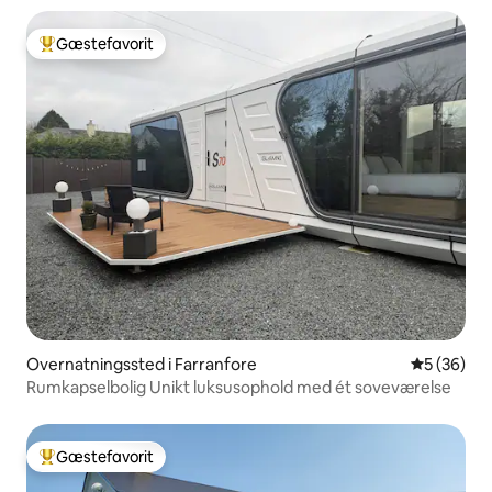
Gæstefavorit
Bedste gæstefavorit
Overnatningssted i Farranfore
5 ud af 5 
5 (36)
Rumkapselbolig Unikt luksusophold med ét soveværelse
Gæstefavorit
Bedste gæstefavorit