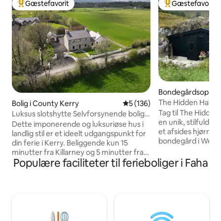
Gæstefavorit
Gæstefavorit
Bedste gæstefavorit
Bedste gæstefavo
Bondegårdsophold
The Hidden Haven 
Bolig i County Kerry
5 ud af 5 i gennemsnitlig be
5 (136)
romantisk tilflugt
Tag til The Hidden
Luksus slotshytte Selvforsynende bolig i
en unik, stilfuld o
Kerry
Dette imponerende og luksuriøse hus i
et afsides hjørne 
landlig stil er et ideelt udgangspunkt for
bondegård i West 
din ferie i Kerry. Beliggende kun 15
fra Bantry og Gleng
minutter fra Killarney og 5 minutter fra
denne boutique, øk
Populære faciliteter til ferieboliger i Faha
Killorglin. Du vil nyde en spektakulær
gæster velkommen 
udsigt over Carrauntoohil, Irlands
panoramaudsigt ov
højeste bjerg. Our Holiday Home is
landskab, et spaba
located right on the river with free
og vores økologis
fishing rights for Salmon & Sea Trout
Hidden Haven tilb
Fishing. Vores skur er udstyret, så du kan
bondegårdsophold 
rens og tilberede din fangst. Nyd lidt golf