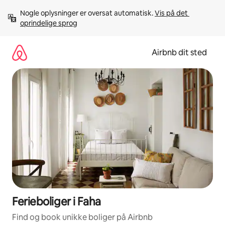
Gå
Nogle oplysninger er oversat automatisk. 
Vis på det 
videre
oprindelige sprog
til
indhold
Airbnb dit sted
Ferieboliger i Faha
Find og book unikke boliger på Airbnb