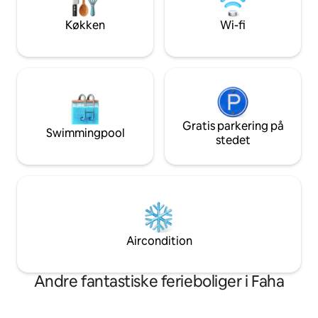
genoprette kontakt
i den nærliggende Killarney Golf Club,
omgivet af nature
der fire gange har været vært for Irish
Køkken
Wi-fi
Open. Elbiloplader!
Gratis parkering på
Swimmingpool
stedet
Aircondition
Andre fantastiske ferieboliger i Faha