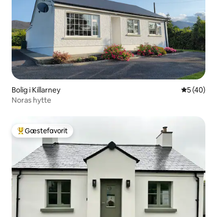
Bolig i Killarney
5 ud af 5 
5 (40)
Noras hytte
Gæstefavorit
Bedste gæstefavorit