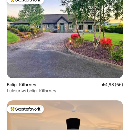
Gæstefavorit
Bedste gæstefavorit
Bolig i Killarney
4,98 ud af 5 
4,98 (66)
Luksuriøs bolig i Killarney
Gæstefavorit
Bedste gæstefavorit