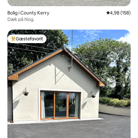
Bolig i County Kerry
4,98 ud af 5 i
4,98 (158)
Dæk på Nog.
Gæstefavorit
Bedste gæstefavorit