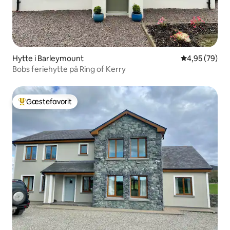
Hytte i Barleymount
4,95 ud af 5 
4,95 (79)
Bobs feriehytte på Ring of Kerry
Gæstefavorit
Bedste gæstefavorit