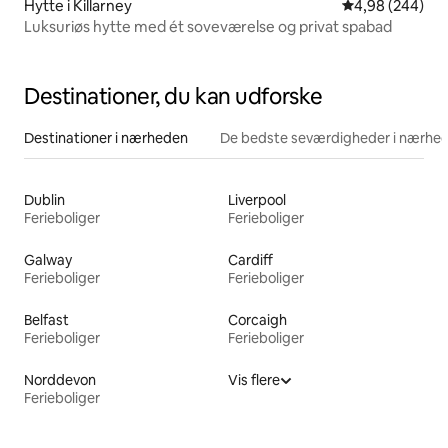
Hytte i Killarney
4,98 ud af 5 i
4,98 (244)
Luksuriøs hytte med ét soveværelse og privat spabad
Destinationer, du kan udforske
Destinationer i nærheden
De bedste seværdigheder i nærhe
Dublin
Liverpool
Ferieboliger
Ferieboliger
Galway
Cardiff
Ferieboliger
Ferieboliger
Belfast
Corcaigh
Ferieboliger
Ferieboliger
Norddevon
Vis flere
Ferieboliger