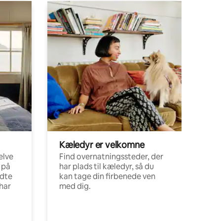
Kæledyr er velkomne
elve
Find overnatningssteder, der
 på
har plads til kæledyr, så du
ldte
kan tage din firbenede ven
har
med dig.