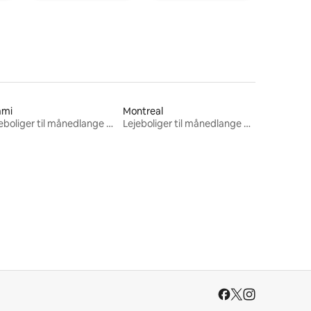
ami
Montreal
Lejeboliger til månedlange ophold
Lejeboliger til månedlange ophold