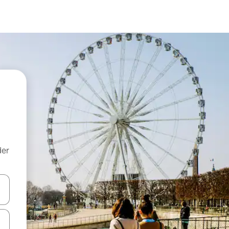
der
 med piletasterne op og ned eller se mere ved at trykke eller stryge.