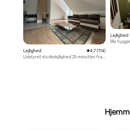
Lejlighed
lille hygg
med alle
Lejlighed
4,7 ud af 5 i gennems
4,7 (114)
Udstyret studiolejlighed 25 minutter fra
Paris
Hjemme