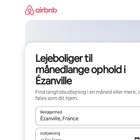
Gå
videre
til
indhold
Lejeboliger til
månedlange ophold i
Ézanville
Find langtidsudlejning i en måned eller mere, 
føles som dit hjem.
Beliggenhed
Når resultaterne er tilgængelige, skal du navigere
Indtjekning