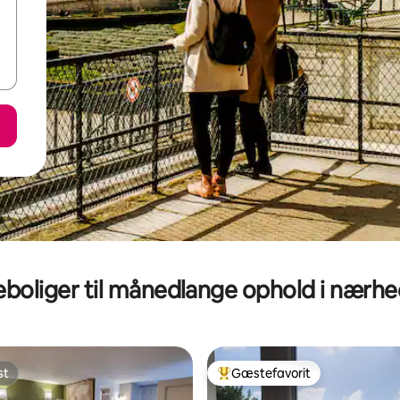
eboliger til månedlange ophold i nærh
st
Gæstefavorit
st
Bedste gæstefavorit