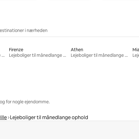
estinationer i nærheden
Firenze
Athen
Mi
Lejeboliger til månedlange ophold
Lejeboliger til månedlange ophold
Lejeboliger til månedlange ophold
 og for nogle ejendomme.
ille
Lejeboliger til månedlange ophold