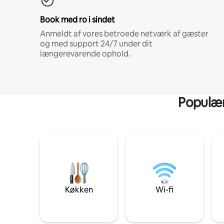
Book med ro i sindet
Anmeldt af vores betroede netværk af gæster
og med support 24/7 under dit
længerevarende ophold.
Populære
Køkken
Wi-fi