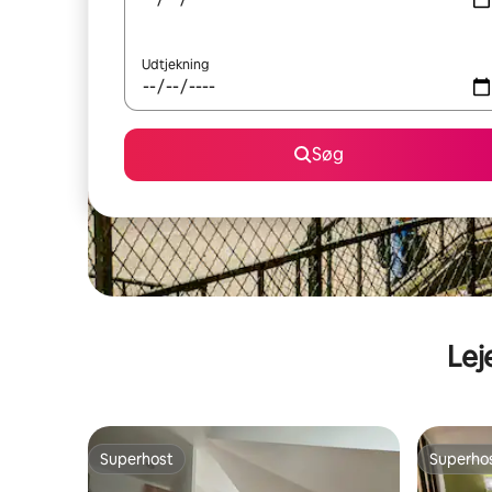
Udtjekning
Søg
Lej
Superhost
Superho
Superhost
Superho