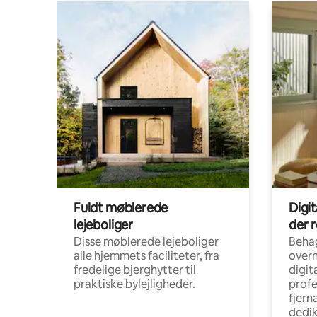
Fuldt møblerede
Digi
lejeboliger
der 
Disse møblerede lejeboliger
Beha
alle hjemmets faciliteter, fra
overn
fredelige bjerghytter til
digit
praktiske bylejligheder.
profe
fjern
dedi