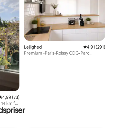
5 omtaler
Lejlighed
4,91 ud af 5 i gennems
4,91 (291)
Premium •Paris-Roissy CDG•Parc
Expo•Disney•Astérix
4,99 ud af 5 i gennemsnitlig bedømmelse, 73 omtaler
4,99 (73)
 14 km fra
spriser