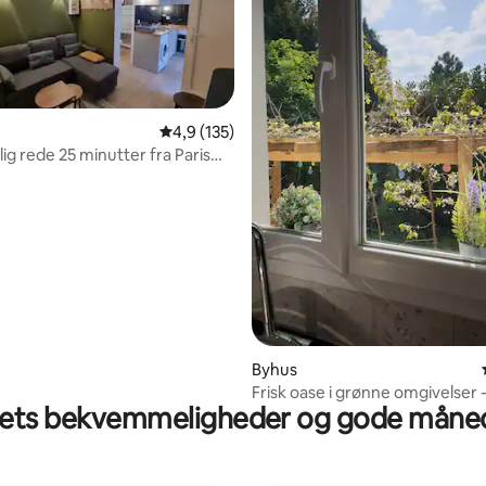
4,9 ud af 5 i gennemsnitlig bedømmelse, 13
4,9 (135)
elig rede 25 minutter fra Paris
 bekvemmeligheder
nitlig bedømmelse, 114 omtaler
Byhus
Frisk oase i grønne omgivelser -
ts bekvemmeligheder og gode måned
Paris