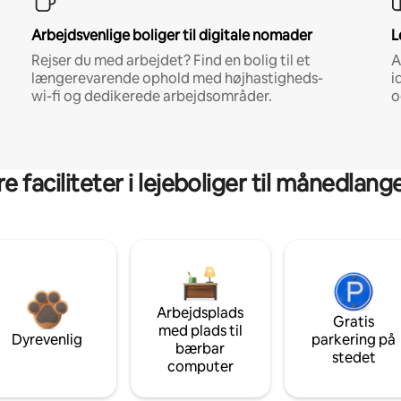
Arbejdsvenlige boliger til digitale nomader
L
Rejser du med arbejdet? Find en bolig til et
A
længerevarende ophold med højhastigheds-
i
wi-fi og dedikerede arbejdsområder.
o
 faciliteter i lejeboliger til månedlan
Arbejdsplads
Gratis
med plads til
Dyrevenlig
parkering på
bærbar
stedet
computer