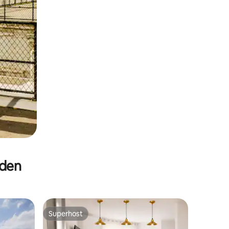
eden
Superhost
Superhost