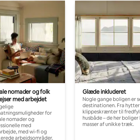
tale nomader og folk
Glæde inkluderet
rejser med arbejdet
Nogle gange boligen er s
destinationen. Fra hytter
gelige
klippeskrænter til fredfy
atningsmuligheder for
husbåde – de her boliger 
ale nomader og
masser af unikke træk.
ssionelle med
arbejde, med wi-fi og
kerede arbejdsområder.