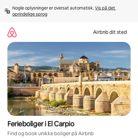
Gå
Nogle oplysninger er oversat automatisk. 
Vis på det 
videre
oprindelige sprog
til
indhold
Airbnb dit sted
Ferieboliger i El Carpio
Find og book unikke boliger på Airbnb