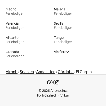
Madrid
Malaga
Ferieboliger
Ferieboliger
Valencia
Sevilla
Ferieboliger
Ferieboliger
Alicante
Tanger
Ferieboliger
Ferieboliger
Granada
Vis flere
Ferieboliger
Airbnb
Spanien
Andalusien
Córdoba
El Carpio
© 2026 Airbnb, Inc.
Fortrolighed
Vilkår