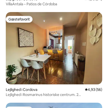
VillaAntala – Patios de Córdoba
Gæstefavorit
Gæstefavorit
Lejlighed i Cordova
4,93 ud af 5 
4,93 (56)
Lejlighed i Rosmarinus historiske centrum. 2
badeværelser.