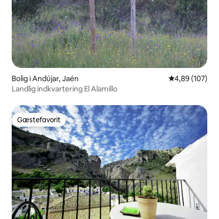
Bolig i Andújar, Jaén
4,89 ud af 5 i
4,89 (107)
Landlig indkvartering El Alamillo
Gæstefavorit
Gæstefavorit