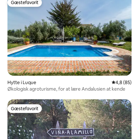
Gæstefavorit
Gæstefavorit
Hytte i Luque
4,8 ud af 5 
4,8 (85)
Økologisk agroturisme, for at lære Andalusien at kende
Gæstefavorit
Gæstefavorit