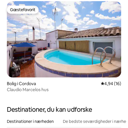
Gæstefavorit
Gæstefavorit
Bolig i Cordova
4,94 ud af 5 
4,94 (16)
Claudio Marcelos hus
Destinationer, du kan udforske
Destinationer i nærheden
De bedste seværdigheder i nærhe