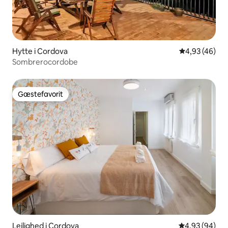
Hytte i Cordova
4,93 ud af 5 
4,93 (46)
Sombrerocordobe
Gæstefavorit
Gæstefavorit
Lejlighed i Cordova
4,93 ud af 5 
4,93 (94)