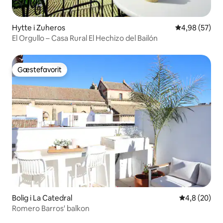
Hytte i Zuheros
4,98 ud af 5 
4,98 (57)
El Orgullo – Casa Rural El Hechizo del Bailón
Gæstefavorit
Gæstefavorit
Bolig i La Catedral
4,8 ud af 5 
4,8 (20)
Romero Barros' balkon