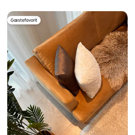
Gæstefavorit
Gæstefavorit