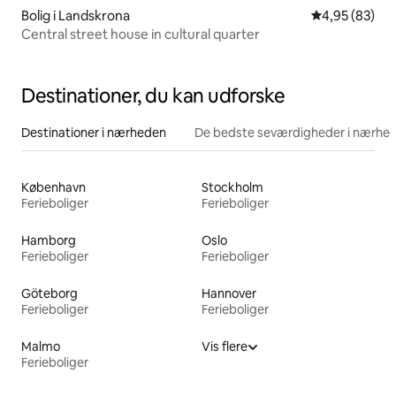
Bolig i Landskrona
4,95 ud af 5 
4,95 (83)
Central street house in cultural quarter
Destinationer, du kan udforske
Destinationer i nærheden
De bedste seværdigheder i nærhe
København
Stockholm
Ferieboliger
Ferieboliger
Hamborg
Oslo
Ferieboliger
Ferieboliger
Göteborg
Hannover
Ferieboliger
Ferieboliger
Malmo
Vis flere
Ferieboliger