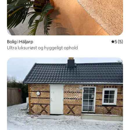
Bolig i Häljarp
5 ud af 5
5 (5)
Ultra luksuriøst og hyggeligt ophold