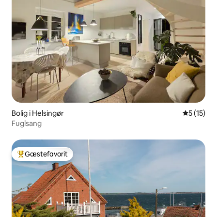
Bolig i Helsingør
5 ud af 5 
5 (15)
Fuglsang
Gæstefavorit
Bedste gæstefavorit