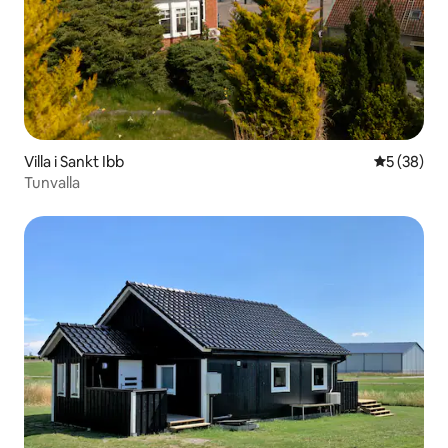
Villa i Sankt Ibb
5 ud af 5 
5 (38)
Tunvalla