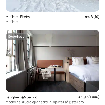
Minihus i Ekeby
4,8 ud af 5 
4,8 (10)
Minihus
Superhost
Superhost
Lejlighed i Østerbro
4,82 ud af 5 i g
4,82 (1.886)
Moderne studiolejlighed til 2 i hjertet af Østerbro