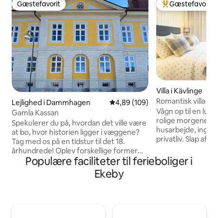
Gæstefavorit
Gæstefavorit
Gæstefavorit
Bedste gæstefavo
Villa i Kävlinge
Romantisk villa i 
Lejlighed i Dammhagen
4,89 ud af 5 i gennemsnitlig be
4,89 (109)
morgenmad
Vågn op til en lu
Gamla Kassan
rolige morgener 
Spekulerer du på, hvordan det ville være
husarbejde, ingen 
at bo, hvor historien ligger i væggene?
privatliv. Slap af 
Tag med os på en tidstur til det 18.
varmt vand med c
århundrede! Oplev forskellige former
og krøl dig deref
Populære faciliteter til ferieboliger i
for indkvartering i det unikke
Sonos-musik og Net
Fortification House, hvor hvert rum
Ekeby
udforsket Lund ell
ånder historie. Oplev atmosfæren i
Söderåsens nation
denne fantastiske bygning, der er
tilbage til komfort
indrettet i den franske ånd, hvor
inkluderet – morg
moderne bekvemmelighed møder
badekåber, brænde 
historisk elegance. Al indretning i