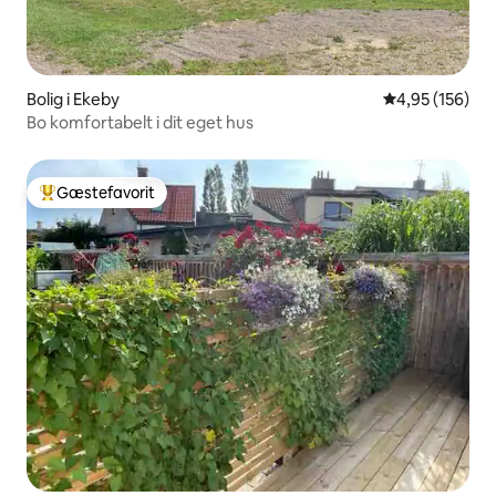
Bolig i Ekeby
4,95 ud af 5 i
4,95 (156)
Bo komfortabelt i dit eget hus
Gæstefavorit
Bedste gæstefavorit