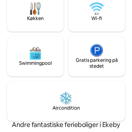
Arbejd på afstand, 
lejligheden er til salg og kan købes.
fuld privatliv, ko
Sengetøj og håndklæder kan lejes for
– jeg tager mig af 
200 SEK/person, der skal betales på
Køkken
Wi-fi
stedet med kort eller Swish.
Velkommen!
Gratis parkering på
Swimmingpool
stedet
Aircondition
Andre fantastiske ferieboliger i Ekeby