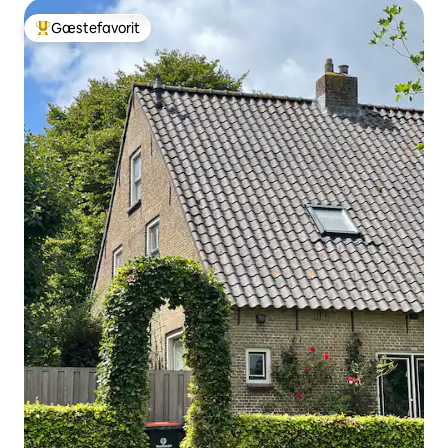
Gæstefavorit
Bedste gæstefavorit