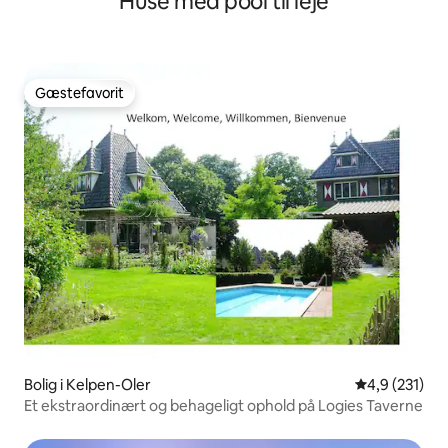
Huse med pool til leje
Gæstefavorit
Gæstefavorit
Bolig i Kelpen-Oler
4,9 ud af 5 i
4,9 (231)
Et ekstraordinært og behageligt ophold på Logies Taverne