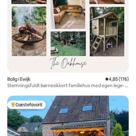
Bolig i Ewijk
4,85 ud af 5 i
4,85 (176)
Stemningsfuldt børnesikkert familiehus med egen lege-
skov
Gæstefavorit
Bedste gæstefavorit