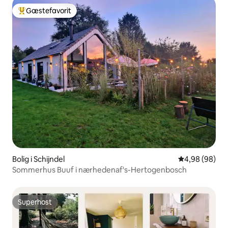
Gæstefavorit
Bedste gæstefavorit
Bolig i Schijndel
4,98 ud af 5 
4,98 (98)
Sommerhus Buuf i nærhedenaf's-Hertogenbosch
Superhost
Superhost