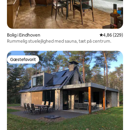
Bolig i Eindhoven
4,86 ud af 5 i
4,86 (229)
Rummelig stuelejlighed med sauna, tæt på centrum.
Gæstefavorit
Gæstefavorit