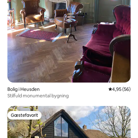
Bolig i Heusden
4,95 ud af 5 
4,95 (56)
Stilfuld monumental bygning
Gæstefavorit
Gæstefavorit