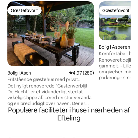
Gæstefavorit
Gæstefavorit
Gæstefavorit
Gæstefavorit
Bolig i Asperen
Komfortabelt hus i Aspe
landsby
Renoveret dejligt 
gammelt. - Lille historisk landsbygrønne
omgivelser, midt i 
Bolig i Asch
4,97 ud af 5 i gennemsnitlig be
4,97 (280)
parkering - smagf
Fritstående gæstehus med privat
indrettet - super 
wellness NYHED
Det nyligt renoverede "Gastenverblijf
udgangspunkt for 
De Hucht" er et vidunderligt sted at
hollandske byer 
virkelig slappe af....med en stor veranda
Utrecht og Amste
og en bred udsigt over haven. Der er
Antwerpen. – hurtig wi-fi (gratis) -
Populære faciliteter i huse i nærheden af
også en privat wellness til at slappe af.
Køkkenet er kompl
Beliggenheden giver masser af privatliv.
Efteling
supermarked og bag
Du kan også bage din egen pizza i
fods - dejlig have
stenovnen!! "Gastenverblijf De Hucht"
bycykler er gratis 
selv er 87m2 stort og udstyret med al
er dekorativ