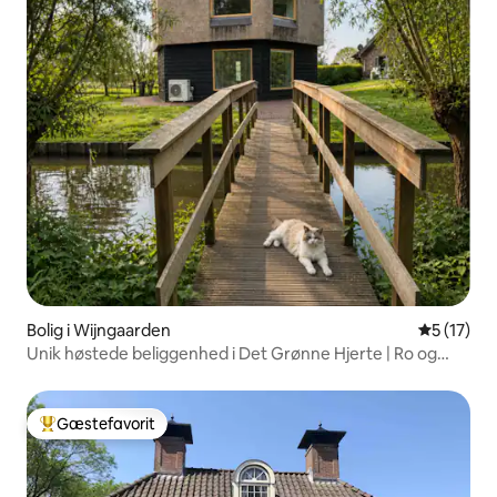
Bolig i Wijngaarden
5 ud af 5 
5 (17)
Unik høstede beliggenhed i Det Grønne Hjerte | Ro og
natur
Gæstefavorit
Bedste gæstefavorit