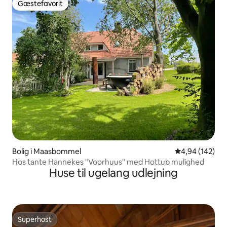
Gæstefavorit
Gæstefavorit
Bolig i Maasbommel
4,94 ud af 5 i
4,94 (142)
Hos tante Hannekes "Voorhuus" med Hottub mulighed
Huse til ugelang udlejning
Superhost
Superhost