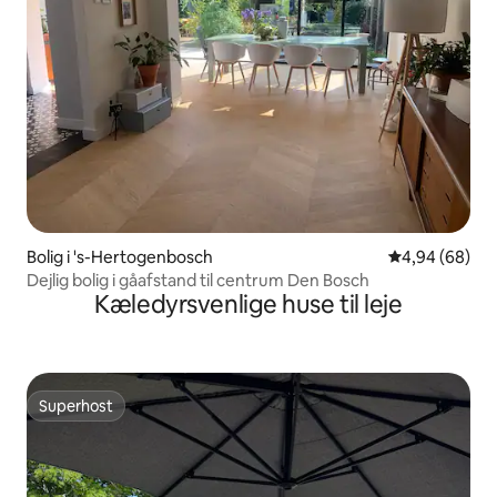
Bolig i 's-Hertogenbosch
4,94 ud af 5 
4,94 (68)
Dejlig bolig i gåafstand til centrum Den Bosch
Kæledyrsvenlige huse til leje
Superhost
Superhost