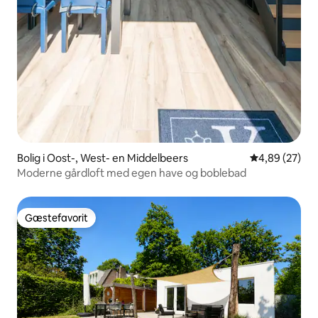
Bolig i Oost-, West- en Middelbeers
4,89 ud af 5 
4,89 (27)
Moderne gårdloft med egen have og boblebad
Gæstefavorit
Gæstefavorit