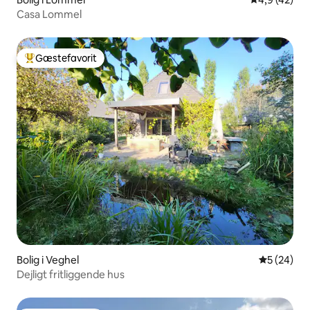
Casa Lommel
Gæstefavorit
Bedste gæstefavorit
Bolig i Veghel
5 ud af 5 
5 (24)
Dejligt fritliggende hus