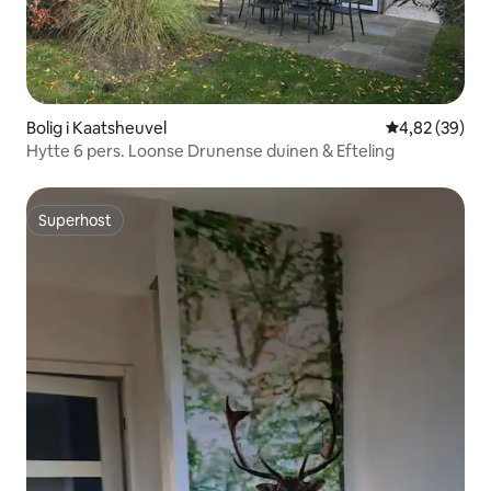
Bolig i Kaatsheuvel
4,82 ud af 5 
4,82 (39)
Hytte 6 pers. Loonse Drunense duinen & Efteling
Superhost
Superhost