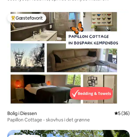
Gæstefavorit
Bedste gæstefavorit
Bolig i Diessen
5 ud af 5 
5 (36)
Papillon Cottage - skovhus i det grønne