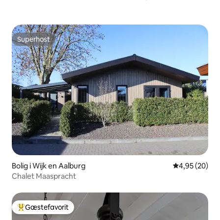
Superhost
Superhost
Bolig i Wijk en Aalburg
4,95 ud af 5 
4,95 (20)
Chalet Maaspracht
Gæstefavorit
Bedste gæstefavorit