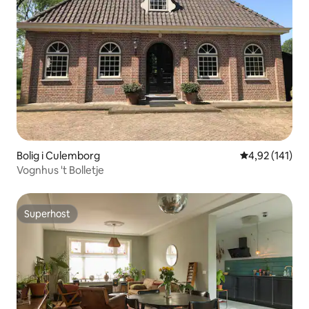
Bolig i Culemborg
4,92 ud af 5 i
4,92 (141)
Vognhus 't Bolletje
Superhost
Superhost