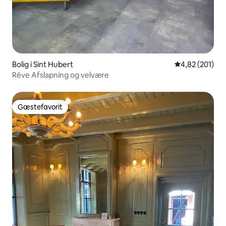
Bolig i Sint Hubert
4,82 ud af 5 i
4,82 (201)
Rêve Afslapning og velvære
Gæstefavorit
Gæstefavorit