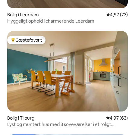
Bolig i Leerdam
4,97 ud af 5 
4,97 (73)
Hyggeligt ophold i charmerende Leerdam
Gæstefavorit
Bedste gæstefavorit
Bolig i Tilburg
4,97 ud af 5 
4,97 (63)
Lyst og muntert hus med 3 soveværelser i et roligt
område