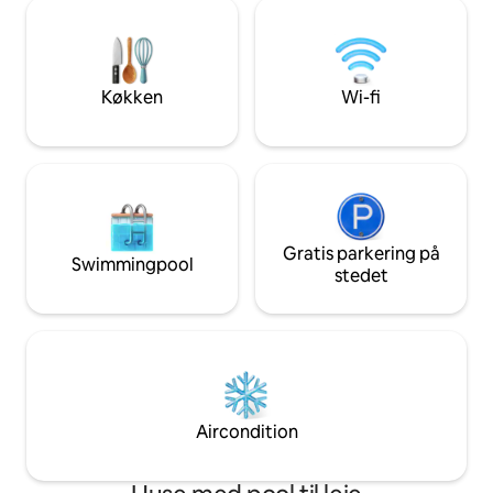
den nødvendige luksus. Der er en stue-
spisestue med tv og komplet køkken.
Der er også 3 hyggelige soveværelser og
et separat badeværelse med toilet.
Køkken
Wi-fi
Gratis parkering på
Swimmingpool
stedet
Aircondition