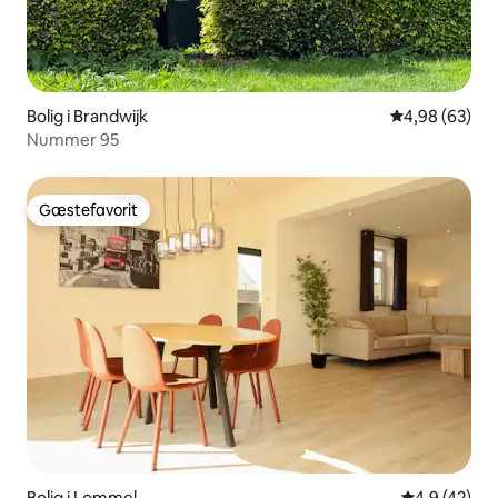
Bolig i Brandwijk
4,98 ud af 5 
4,98 (63)
Nummer 95
Gæstefavorit
Gæstefavorit
Bolig i Lommel
4,9 ud af 5 
4,9 (42)