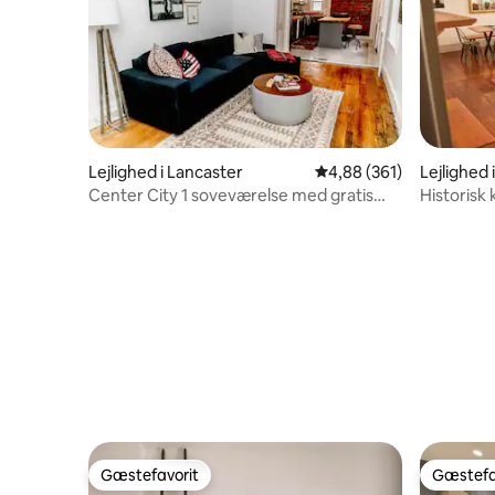
Lejlighed i Lancaster
4,88 ud af 5 i gennems
4,88 (361)
Lejlighed 
Center City 1 soveværelse med gratis
Historisk
parkering
Beittel H
Gæstefavorit
Gæstefa
Gæstefavorit
Gæstefa