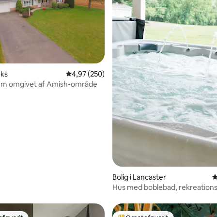
nitlig bedømmelse, 129 omtaler
nks
4,97 ud af 5 i gennemsnitlig bedømmelse, 25
4,97 (250)
jem omgivet af Amish-område
Bolig i Lancaster
4
Hus med boblebad, rekreation
udsigt over landskabet