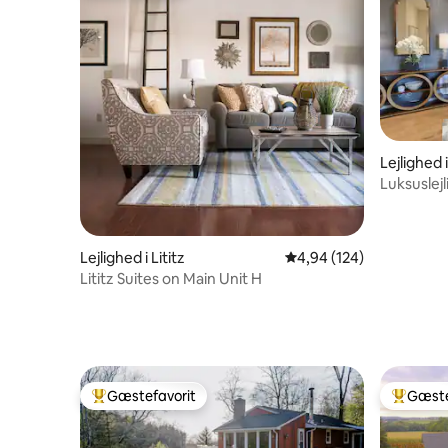
Lejlighed 
Luksuslej
Lejlighed i Lititz
4,94 ud af 5 i gennems
4,94 (124)
Lititz Suites on Main Unit H
Gæstefavorit
Gæste
Bedste gæstefavorit
Bedste 