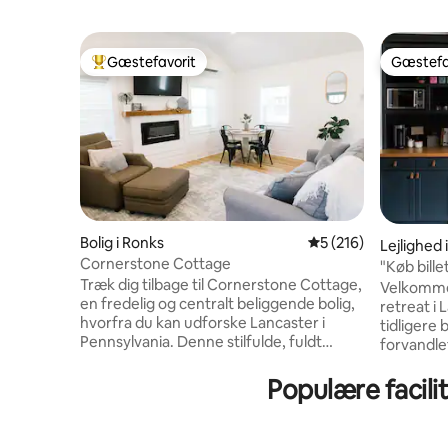
Gæstefavorit
Gæstefa
Bedste gæstefavorit
Gæstefa
Bolig i Ronks
5 ud af 5 i gennems
5 (216)
Lejlighed 
Cornerstone Cottage
"Køb bille
Træk dig tilbage til Cornerstone Cottage,
Velkommen 
en fredelig og centralt beliggende bolig,
retreat i 
hvorfra du kan udforske Lancaster i
tidligere
Pennsylvania. Denne stilfulde, fuldt
forvandlet t
renoverede feriebolig på 1. sal tilbyder
gennemtæ
moderne indretning og en charmerende
blander 
Populære facili
terrasse med delvis udsigt over
luksus. N
gården/engen. Uanset om du kommer
dobbeltse
for at besøge Amish Country, tage en
luksuriøs