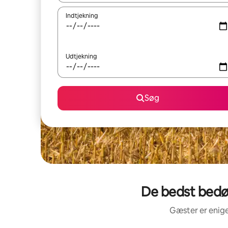
Indtjekning
Udtjekning
Søg
De bedst bedøm
Gæster er enige