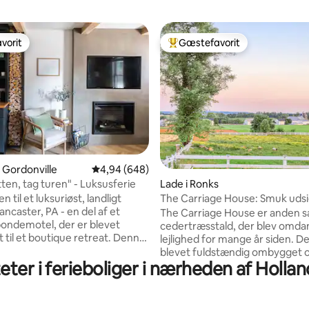
vorit
Gæstefavorit
vorit
Bedste gæstefavorit
nitlig bedømmelse, 216 omtaler
i Gordonville
4,94 ud af 5 i gennemsnitlig bedømmelse, 64
4,94 (648)
tten, tag turen" - Luksusferie
Lade i Ronks
til et luksuriøst, landligt
The Carriage House: Smuk udsi
Lancaster, PA - en del af et
landbrugsjorden.
The Carriage House er anden sa
 bondemotel, der er blevet
cedertræsstald, der blev omdan
il et boutique retreat. Denne
lejlighed for mange år siden. D
nkte renoverede bolig
blevet fuldstændig ombygget 
hyggelig charme med moderne
teter i ferieboliger i nærheden af Holla
professionelt indrettet for at gø
yd en komfortabel queensize-
et hyggeligt og luksuriøst tilflu
ng, rene overflader, et
med smuk udsigt. Selvom vi ik
t badeværelse og en fredfyldt
bruger staldene til at huse dyr, 