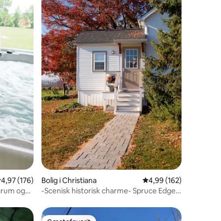
0 omtaler
,97 ud af 5 i gennemsnitlig bedømmelse, 176 omtaler
4,97 (176)
Bolig i Christiana
4,99 ud af 5 i gennems
4,99 (162)
srum og
-Scenisk historisk charme- Spruce Edge
gæstehus