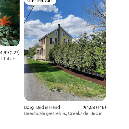
Gæstefavorit
Gæstefavorit
,99 ud af 5 i gennemsnitlig bedømmelse, 227 omtaler
4,99 (227)
ot Tub-EV-
7 omtaler
Bolig i Bird in Hand
4,89 ud af 5 i gennems
4,89 (148)
Beechdale gæstehus, Creekside, Bird in
Hand Pa