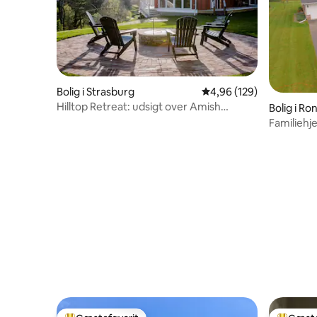
Bolig i Strasburg
4,96 ud af 5 i gennems
4,96 (129)
Hilltop Retreat: udsigt over Amish
Bolig i Ro
Country + privat have
Familieh