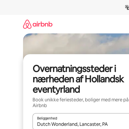
Gå
videre
til
indhold
Overnatningssteder i
nærheden af Hollandsk
eventyrland
Book unikke feriesteder, boliger med mere på
Airbnb
Beliggenhed
Når resultaterne er tilgængelige, skal du navigere