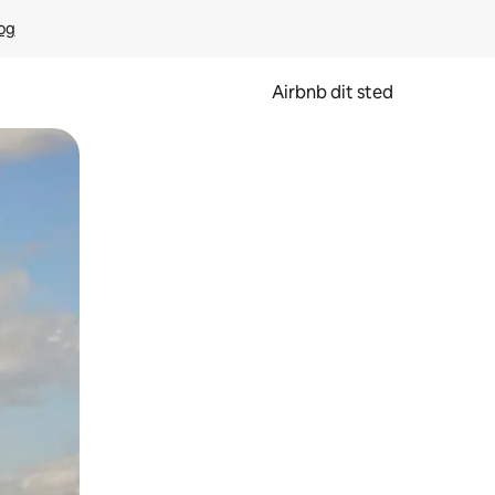
rog
Airbnb dit sted