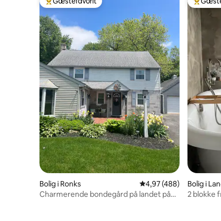
Gæstefavorit
Gæste
Bedste gæstefavorit
Bedste 
Bolig i Ronks
4,97 ud af 5 i gennems
4,97 (488)
Bolig i La
Charmerende bondegård på landet på
2 blokke f
landet
skyline 🌆