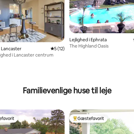
Lejlighed i Ephrata
The Highland Oasis
i Lancaster
5 ud af 5 i gennemsnitlig bedømmelse, 1
5 (12)
lighed i Lancaster centrum
nitlig bedømmelse, 124 omtaler
Familievenlige huse til leje
favorit
Gæstefavorit
gæstefavorit
Bedste gæstefavorit