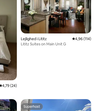
0 omtaler
Lejlighed i Lititz
4,96 ud af 5 i gennems
4,96 (114)
Lititz Suites on Main Unit G
4,79 ud af 5 i gennemsnitlig bedømmelse, 24 omtaler
4,79 (24)
Superhost
Superhost