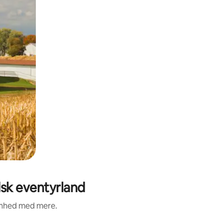
dsk eventyrland
renhed med mere.