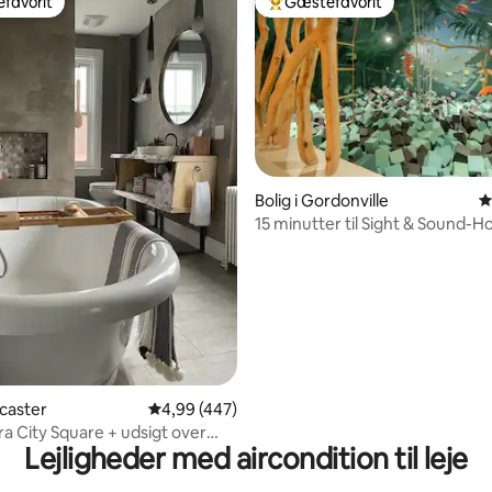
favorit
Gæstefavorit
gæstefavorit
Bedste gæstefavorit
Bolig i Gordonville
4
15 minutter til Sight & Sound-H
Plug-Firepit
nitlig bedømmelse, 488 omtaler
ncaster
4,99 ud af 5 i gennemsnitlig bedømmelse, 44
4,99 (447)
ra City Square + udsigt over
Lejligheder med aircondition til leje