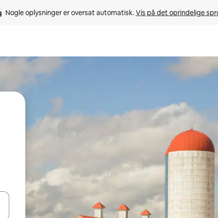
Nogle oplysninger er oversat automatisk. 
Vis på det oprindelige sp
 med piletasterne op og ned eller se mere ved at trykke eller stryge.