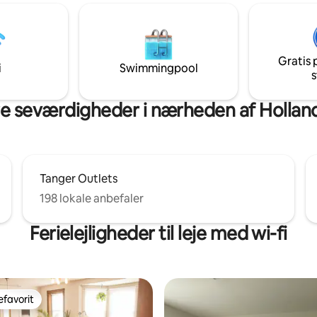
 der ligger kun få minutter fra
stadig et par stykker kvæg + få
 Lancaster, Amish-markeder
græsningsarealet til din fornøje
e landskaber. Ideel til par
Væggen med vinduer langs bag
rejsende, der leder efter et
lejligheden giver dig den mest
Gratis 
ilfuldt sted at hvile og genoplade
fantastiske udsigt over den
i
Swimmingpool
af Lancaster, PA.
s
omkringliggende landbrugsjord
uforglemmelig solopgang.
 seværdigheder i nærheden af Hollan
Tanger Outlets
198 lokale anbefaler
Ferielejligheder til leje med wi-fi
favorit
gæstefavorit