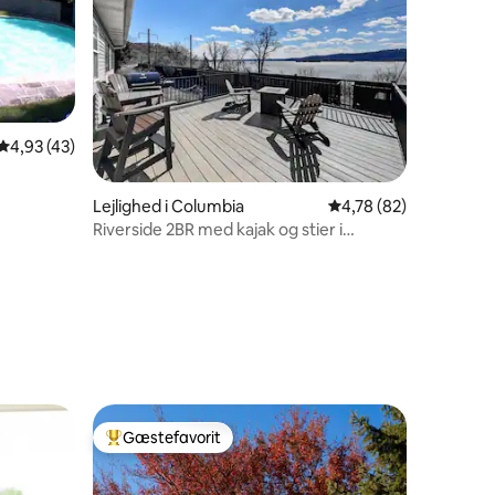
4,93 ud af 5 i gennemsnitlig bedømmelse, 43 omtaler
4,93 (43)
2 omtaler
Lejlighed i Columbia
4,78 ud af 5 i gennem
4,78 (82)
Riverside 2BR med kajak og stier i
nærheden
Gæstefavorit
Bedste gæstefavorit