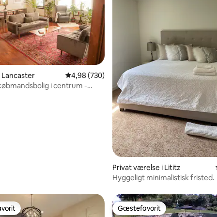
nitlig bedømmelse, 361 omtaler
i Lancaster
4,98 ud af 5 i gennemsnitlig bedømmelse, 73
4,98 (730)
 købmandsbolig i centrum -
ouse
Privat værelse i Lititz
Hyggeligt minimalistisk fristed.
vorit
Gæstefavorit
vorit
Gæstefavorit