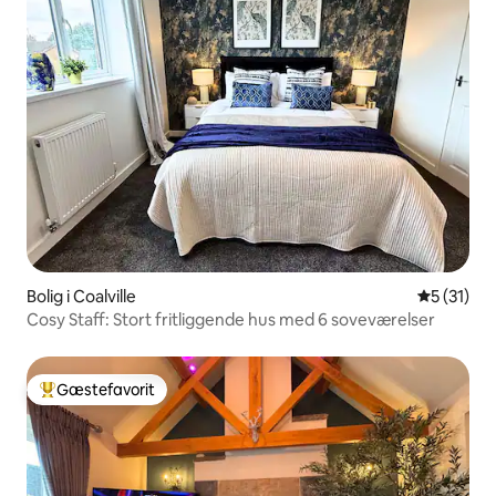
Bolig i Coalville
5 ud af 5 
5 (31)
Cosy Staff: Stort fritliggende hus med 6 soveværelser
Gæstefavorit
Bedste gæstefavorit