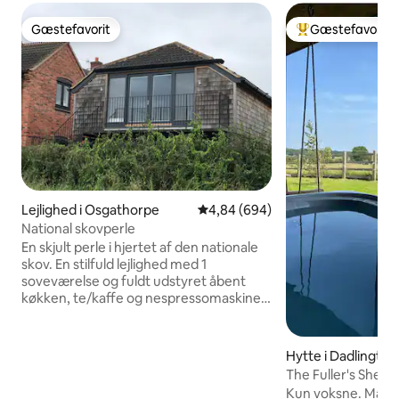
Gæstefavorit
Gæstefavorit
Gæstefavorit
Bedste gæstefavo
Lejlighed i Osgathorpe
4,84 ud af 5 i gennemsnitlig be
4,84 (694)
National skovperle
En skjult perle i hjertet af den nationale
skov. En stilfuld lejlighed med 1
soveværelse og fuldt udstyret åbent
køkken, te/kaffe og nespressomaskine,
hårtørrer, 2 x tv, strygebræt og
strygejern. Dette er et godt stop for
folk, der flyver fra East Midlands
Hytte i Dadlington
lufthavn, da det kun er 10 minutters
The Fuller's Shed 
kørsel, og motorvejene M1 og M42 kan
Tub
Kun voksne. Maks.