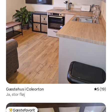
Gæstehus i Coleorton
5 ud af 5 
5 (19)
Ja, stor fløj
Gæstefavorit