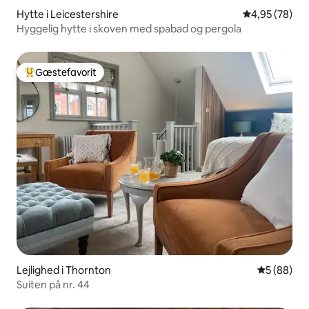
Hytte i Leicestershire
4,95 ud af 5 
4,95 (78)
Hyggelig hytte i skoven med spabad og pergola
Gæstefavorit
Bedste gæstefavorit
Lejlighed i Thornton
5 ud af 5 
5 (88)
Suiten på nr. 44