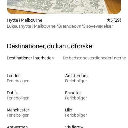
Hytte i Melbourne
5 ud af 5 
5 (29)
Luksushytte i Melbourne *Brændeovn*3 soveværelser
Destinationer, du kan udforske
Destinationer i nærheden
De bedste seværdigheder i nærhe
London
Amsterdam
Ferieboliger
Ferieboliger
Dublin
Bruxelles
Ferieboliger
Ferieboliger
Manchester
Lille
Ferieboliger
Ferieboliger
Antwerpen
Vis flere