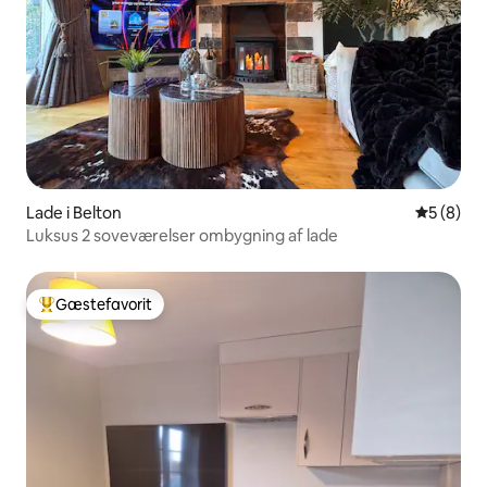
Lade i Belton
5 ud af 5
5 (8)
Luksus 2 soveværelser ombygning af lade
Gæstefavorit
Bedste gæstefavorit