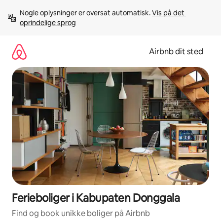
Gå
Nogle oplysninger er oversat automatisk. 
Vis på det 
videre
oprindelige sprog
til
indhold
Airbnb dit sted
Ferieboliger i Kabupaten Donggala
Find og book unikke boliger på Airbnb