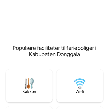
lufthavnen samt udlejning af bil og
smart-tv med Netf
cykler.
fra byen, men alli
natur.
Populære faciliteter til ferieboliger i
Kabupaten Donggala
Køkken
Wi-fi