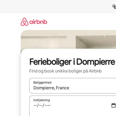
Gå
videre
til
indhold
Ferieboliger i Dompierre
Find og book unikke boliger på Airbnb
Beliggenhed
Når resultaterne er tilgængelige, skal du navigere
Indtjekning