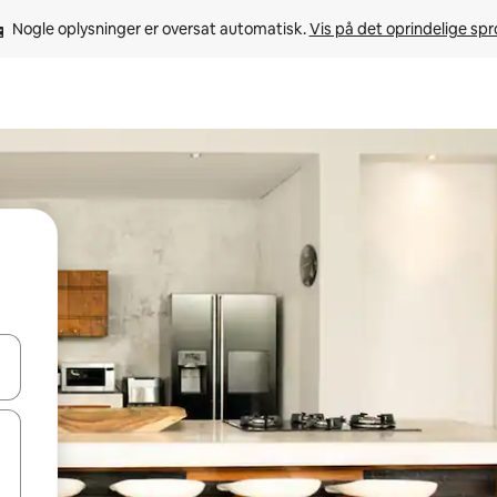
Nogle oplysninger er oversat automatisk. 
Vis på det oprindelige sp
 med piletasterne op og ned eller se mere ved at trykke eller stryge.