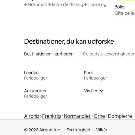
※ Homnest ※ Écho de l'Étang ※ 1 time og
Bolig
20 minutter fra Mont-St-Michel
Gîte de la
Destinationer, du kan udforske
Destinationer i nærheden
De bedste seværdigheder
London
Paris
Ferieboliger
Ferieboliger
Antwerpen
Vis flere
Ferieboliger
Airbnb
Frankrig
Normandiet
Orne
Dompierre
© 2026 Airbnb, Inc.
Fortrolighed
Vilkår