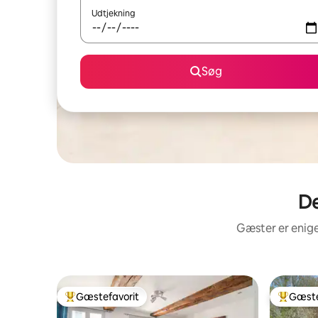
Udtjekning
Søg
De
Gæster er enige
Gæstefavorit
Gæste
Bedste gæstefavorit
Bedste 