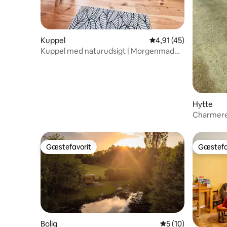
Kuppel
4,91 ud af 5 i gennem
4,91 (45)
Kuppel med naturudsigt | Morgenmad
og spa inkluderet
Hytte
Charmeren
Orne
Gæstefavorit
Gæstefa
Gæstefavorit
Gæstefa
Bolig
5 ud af 5 i gennem
5 (10)