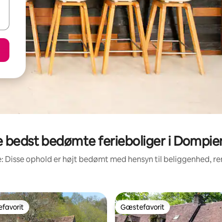
 bedst bedømte ferieboliger i Dompie
: Disse ophold er højt bedømt med hensyn til beliggenhed, 
favorit
Gæstefavorit
gæstefavorit
Gæstefavorit