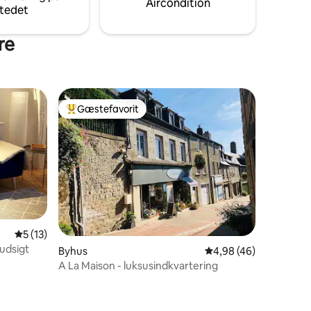
Aircondition
tedet
re
Gæstefavorit
Bedste gæstefavorit
5 ud af 5 i gennemsnitlig bedømmelse, 13 omtaler
5 (13)
udsigt
Byhus
4,98 ud af 5 i gennem
4,98 (46)
A La Maison - luksusindkvartering