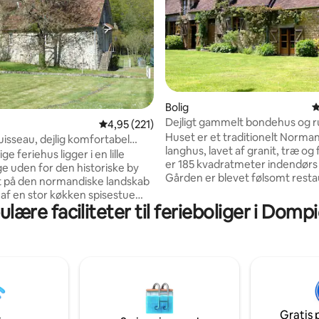
nitlig bedømmelse, 219 omtaler
Bolig
4
Dejligt gammelt bondehus og 
4,95 ud af 5 i gennemsnitlig bedømmelse, 22
4,95 (221)
have
Huset er et traditionelt Norma
uisseau, dejlig komfortabel
langhus, lavet af granit, træ og f
ge feriehus ligger i en lille
er 185 kvadratmeter indendørs 
ge uden for den historiske by
Gården er blevet følsomt resta
 på den normandiske landskab
med traditionelle materialer. La
 af en stor køkken spisestue
Pichardiere ligger i hjertet af
lære faciliteter til ferieboliger i Domp
og en stue med en pejs med
Normandiets landskab langt væk
r i stueetagen. På første sal
trafik i en afsidesliggende have
lyse og luftige
hektar i et hjørne af en regiona
oveværelser med eget
(svarende til en nationalpark i
se, det ene har køjesenge.
Storbritannien) -- Det er et sted
lser har udsigt over den store
fra bylivet! Jeg elsker dens fredfyldthed
r omgiver ejendommen med
og naturens tilstedeværelse.
deområder og en grusbelagt
Gratis 
il udendørs spisning. Lille bassin