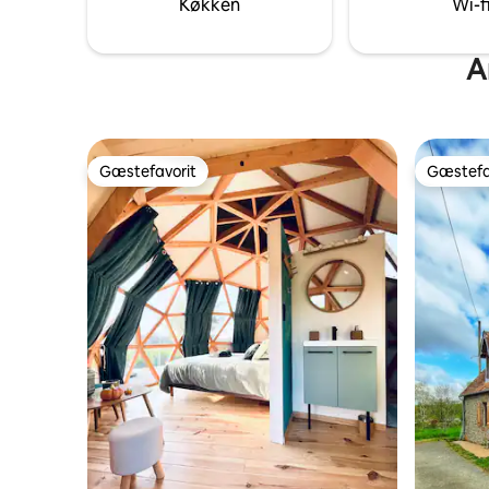
Køkken
Wi-f
til afsla
A
Gæstefavorit
Gæstefa
Gæstefavorit
Gæstefa