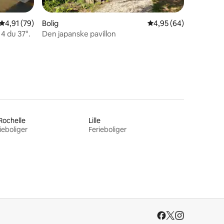
5 omtaler
4,91 ud af 5 i gennemsnitlig bedømmelse, 79 omtaler
4,91 (79)
Bolig
4,95 ud af 5 i gennem
4,95 (64)
 4 du 37".
Den japanske pavillon
Rochelle
Lille
ieboliger
Ferieboliger