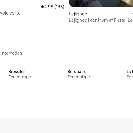
4,98 ud af 5 i gennemsnitlig bedømmelse, 18
4,98 (185)
 voie verte
Lejlighed
Lejlighed i centrum af Flers: "Le
 i nærheden
Bruxelles
Bordeaux
La 
Ferieboliger
Ferieboliger
Fer