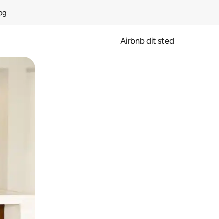
rog
Airbnb dit sted