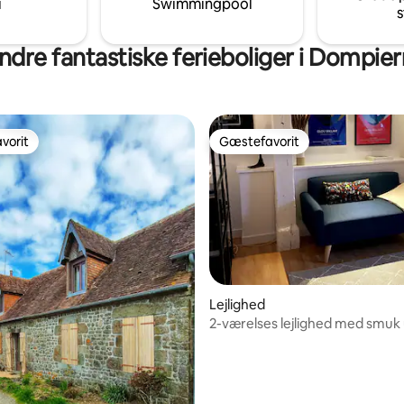
i
Swimmingpool
s
pning om sommeren.
ndre fantastiske ferieboliger i Dompier
vorit
Gæstefavorit
vorit
Gæstefavorit
Lejlighed
2-værelses lejlighed med smuk 