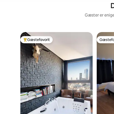
D
Gæster er enige
Gæstefavorit
Gæstefa
Bedste gæstefavorit
Gæstefa