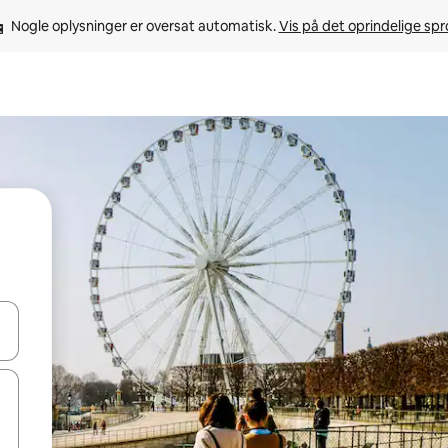
Nogle oplysninger er oversat automatisk. 
Vis på det oprindelige sp
 med piletasterne op og ned eller se mere ved at trykke eller stryge.