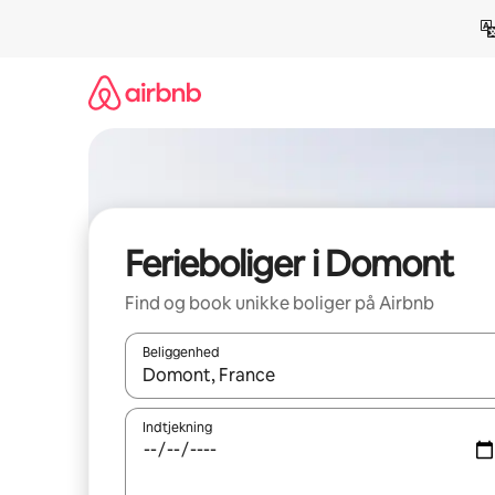
Gå
videre
til
indhold
Ferieboliger i Domont
Find og book unikke boliger på Airbnb
Beliggenhed
Når resultaterne er tilgængelige, skal du navigere
Indtjekning