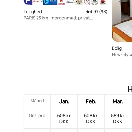
Lejlighed
4,97 ud af 5 i gennem
4,97 (93)
PARIS 25 km, morgenmad, privat
terrasse
Bolig
Hus - Byc
H
Måned
Jan.
Feb.
Mar.
608 kr
608 kr
589 kr
Gns. pris
DKK
DKK
DKK