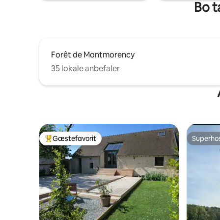
Bo t
Forêt de Montmorency
35 lokale anbefaler
Gæstefavorit
Superho
Bedste gæstefavorit
Superho