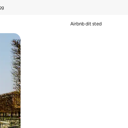
rog
Airbnb dit sted