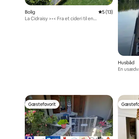
Bolig
5 ud af 5 i gennem
5 (13)
La Cidraisy >•< Fra et cideri til en
fredfyldt oase
Husbåd
En usædva
Gæstefavorit
Gæstefa
Gæstefavorit
Gæstefa