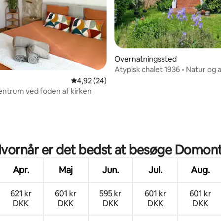
snitlig bedømmelse, 93 omtaler
Overnatningssted
Atypisk chalet 1936 • Natur og 
4,92 ud af 5 i gennemsnitlig bedømmelse, 2
4,92 (24)
entrum ved foden af kirken
vornår er det bedst at besøge Domon
Apr.
Maj
Jun.
Jul.
Aug.
621 kr
601 kr
595 kr
601 kr
601 kr
DKK
DKK
DKK
DKK
DKK