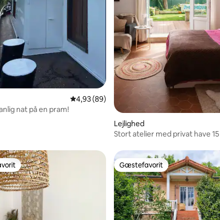
snitlig bedømmelse, 13 omtaler
4,93 ud af 5 i gennemsnitlig bedømmelse, 8
4,93 (89)
nlig nat på en pram!
Lejlighed
Stort atelier med privat have 1
fra Paris
vorit
Gæstefavorit
vorit
Gæstefavorit