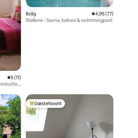
Bolig
4,95 ud af 5 i gennem
4,95 (77)
Stallene - Sauna, balneo & swimmingpool
9 omtaler
5 ud af 5 i gennemsnitlig bedømmelse, 11 omtaler
5 (11)
5 minutter
Gæstefavorit
Bedste gæstefavorit