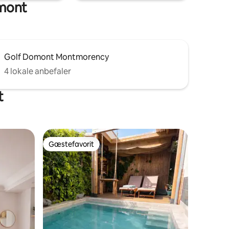
omont
Golf Domont Montmorency
4 lokale anbefaler
t
Gæstefavorit
Gæstefavorit