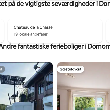
æt på de vigtigste seværdigheder i D
Château de la Chasse
19 lokale anbefaler
Andre fantastiske ferieboliger i Domon
st
Gæstefavorit
st
Gæstefavorit