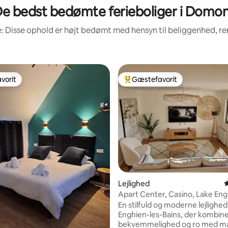
e bedst bedømte ferieboliger i Domo
: Disse ophold er højt bedømt med hensyn til beliggenhed, 
vorit
Gæstefavorit
vorit
Bedste gæstefavorit
Lejlighed
4
Apart Center, Casino, Lake Eng
togstation
En stilfuld og moderne lejlighed 
Enghien-les-Bains, der kombin
bekvemmelighed og ro med ma