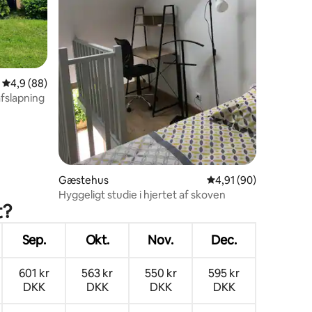
4,9 ud af 5 i gennemsnitlig bedømmelse, 88 omtaler
4,9 (88)
afslapning
4 omtaler
Gæstehus
4,91 ud af 5 i gennem
4,91 (90)
Hyggeligt studie i hjertet af skoven
t?
Sep.
Okt.
Nov.
Dec.
601 kr
563 kr
550 kr
595 kr
DKK
DKK
DKK
DKK