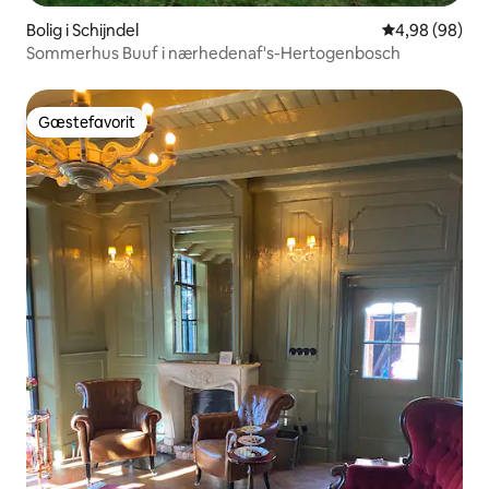
Bolig i Schijndel
4,98 ud af 5 
4,98 (98)
Sommerhus Buuf i nærhedenaf's-Hertogenbosch
Gæstefavorit
Gæstefavorit