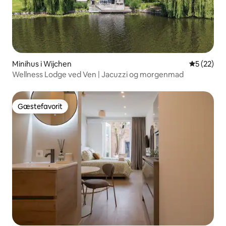
Minihus i Wijchen
5 ud af 5 
5 (22)
Wellness Lodge ved Ven | Jacuzzi og morgenmad
Gæstefavorit
Gæstefavorit