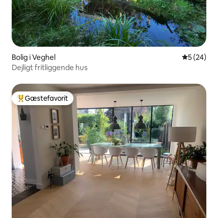
Bolig i Veghel
5 ud af 5 
5 (24)
Dejligt fritliggende hus
Gæstefavorit
Bedste gæstefavorit