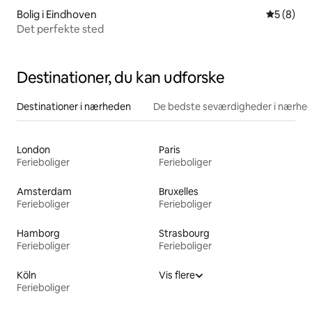
Bolig i Eindhoven
5 ud af 5
5 (8)
Det perfekte sted
Destinationer, du kan udforske
Destinationer i nærheden
De bedste seværdigheder i nærhe
London
Paris
Ferieboliger
Ferieboliger
Amsterdam
Bruxelles
Ferieboliger
Ferieboliger
Hamborg
Strasbourg
Ferieboliger
Ferieboliger
Köln
Vis flere
Ferieboliger