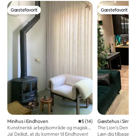
Gæstefavorit
Gæstefavorit
Gæstefavorit
Gæstefavorit
Minihus i Eindhoven
5 ud af 5 i gennemsnitlig 
5 (14)
Gæstehus i Sint-
Kunstnerisk arbejdsområde og magisk
The Lion's Den
have hos Strijp-S
Ja! Dejligt, at du kommer til Eindhoven!
Læn dig tilbage, og