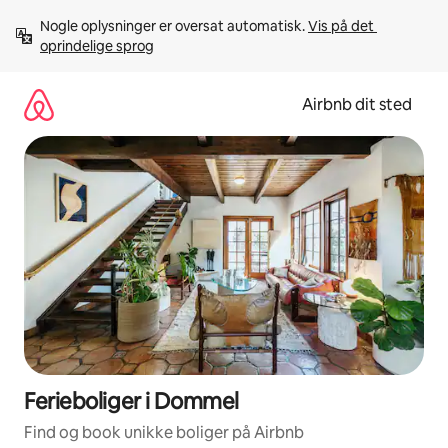
Gå
Nogle oplysninger er oversat automatisk. 
Vis på det 
videre
oprindelige sprog
til
indhold
Airbnb dit sted
Ferieboliger i Dommel
Find og book unikke boliger på Airbnb