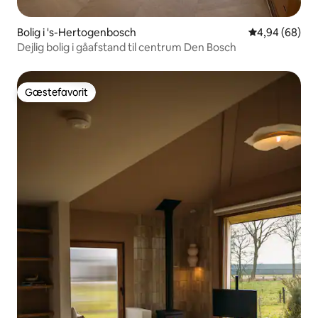
Bolig i 's-Hertogenbosch
4,94 ud af 5 
4,94 (68)
Dejlig bolig i gåafstand til centrum Den Bosch
Gæstefavorit
Gæstefavorit