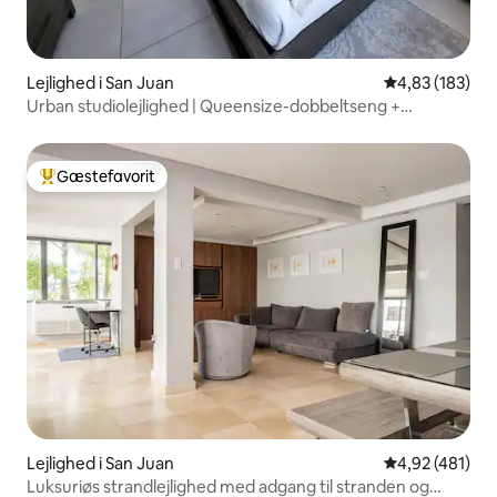
Lejlighed i San Juan
4,83 ud af 5 i
4,83 (183)
Urban studiolejlighed | Queensize-dobbeltseng +
parkering nær Condado
Gæstefavorit
Bedste gæstefavorit
Lejlighed i San Juan
4,92 ud af 5 i
4,92 (481)
Luksuriøs strandlejlighed med adgang til stranden og