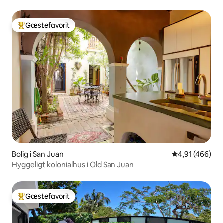
Gæstefavorit
Bedste gæstefavorit
Bolig i San Juan
4,91 ud af 5 i
4,91 (466)
Hyggeligt kolonialhus i Old San Juan
Gæstefavorit
Bedste gæstefavorit