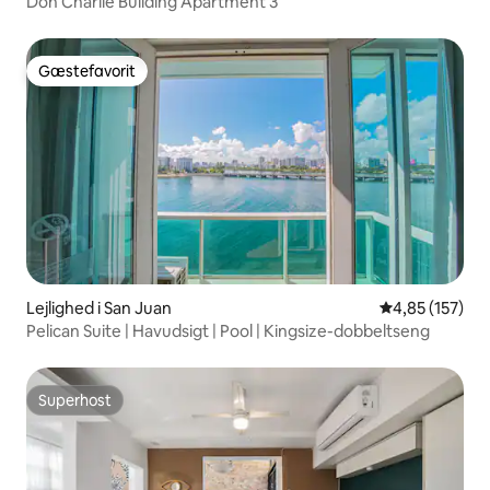
Don Charlie Building Apartment 3
Gæstefavorit
Gæstefavorit
Lejlighed i San Juan
4,85 ud af 5 i
4,85 (157)
Pelican Suite | Havudsigt | Pool | Kingsize-dobbeltseng
Superhost
Superhost