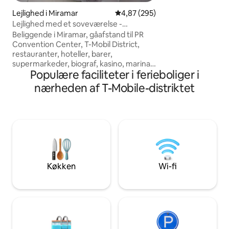
væk. Enheden har 
Lejlighed i Miramar
4,87 ud af 5 i gennemsnitlig be
4,87 (295)
højhastighedsinternet og 2 T.V.
Lejlighed med et soveværelse -
tildelt parkering 
Miramar/Convention Center
adgang. Lejlighed
Beliggende i Miramar, gåafstand til PR
og udstyret med al
Convention Center, T-Mobil District,
for at få et behage
restauranter, hoteller, barer,
supermarkeder, biograf, kasino, marina,
Populære faciliteter i ferieboliger i
strande (Condado og Escambron) og Isla
Grande Lufthavn. *Bemærk, at der er et
nærheden af T-Mobile-distriktet
byggeri ved siden af bygningen, der kan
være støjende i dagtimerne. *Kæledyr
tilladt med forudgående samtykke, 15 $
ekstra gebyr x kæledyr. Ingen katte.
*Reservationer til to, der sover hver for
sig, skal tilføje en tredje gæst, så
sovesofaen er klar. Dette er for at
dække vores ekstra omkostninger.
Køkken
Wi-fi