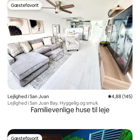
Gæstefavorit
Gæstefavorit
Lejlighed i San Juan
4,88 ud af 5 i
4,88 (145)
Lejlighed i San Juan Bay. Hyggelig og smuk
Familievenlige huse til leje
Gæstefavorit