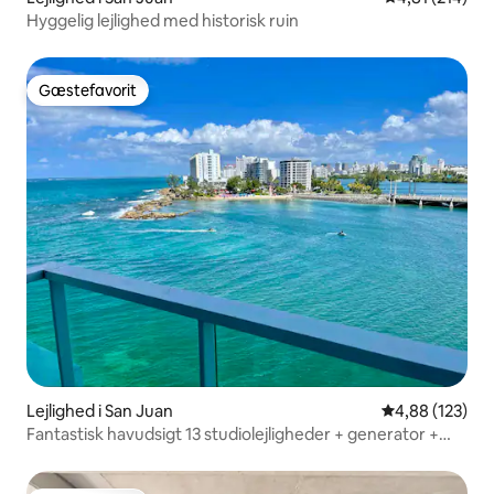
Hyggelig lejlighed med historisk ruin
Gæstefavorit
Gæstefavorit
Lejlighed i San Juan
4,88 ud af 5 i
4,88 (123)
Fantastisk havudsigt 13 studiolejligheder + generator +
pool