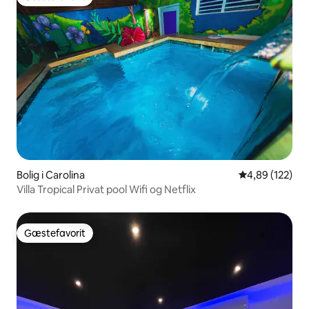
Gæstefavorit
Bolig i Carolina
4,89 ud af 5 i
4,89 (122)
Villa Tropical Privat pool Wifi og Netflix
Gæstefavorit
Gæstefavorit