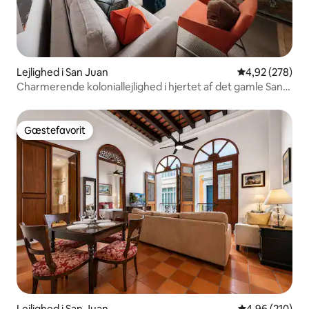
Lejlighed i San Juan
4,92 ud af 5 i
4,92 (278)
Charmerende koloniallejlighed i hjertet af det gamle San
Juan!
Gæstefavorit
Gæstefavorit
Lejlighed i San Juan
4,96 ud af 5 i
4,96 (210)