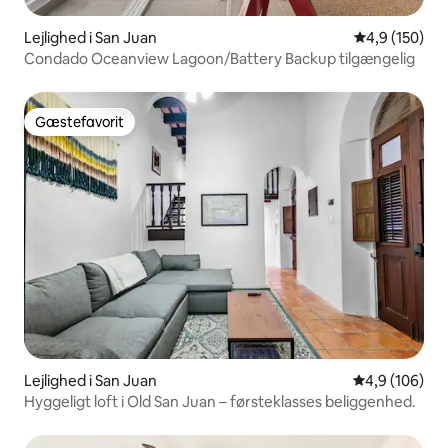
Lejlighed i San Juan
4,9 ud af 5 i
4,9 (150)
Condado Oceanview Lagoon/Battery Backup tilgængelig
Gæstefavorit
Gæstefavorit
Lejlighed i San Juan
4,9 ud af 5 i
4,9 (106)
Hyggeligt loft i Old San Juan – førsteklasses beliggenhed.