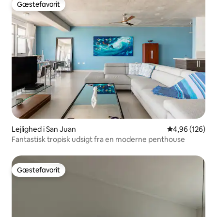
Gæstefavorit
Gæstefavorit
Lejlighed i San Juan
4,96 ud af 5 i
4,96 (126)
Fantastisk tropisk udsigt fra en moderne penthouse
Gæstefavorit
Gæstefavorit