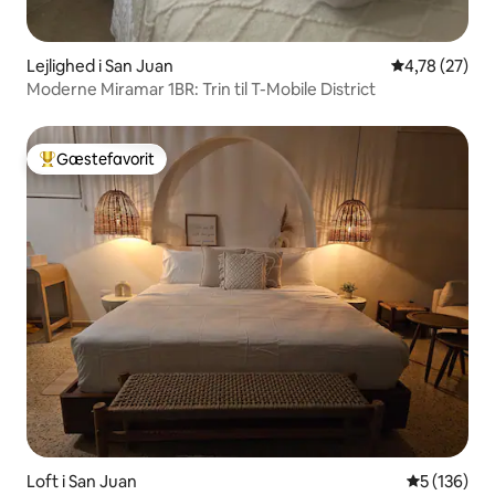
Lejlighed i San Juan
4,78 ud af 5 
4,78 (27)
Moderne Miramar 1BR: Trin til T-Mobile District
Gæstefavorit
Bedste gæstefavorit
Loft i San Juan
5 ud af 5 i
5 (136)