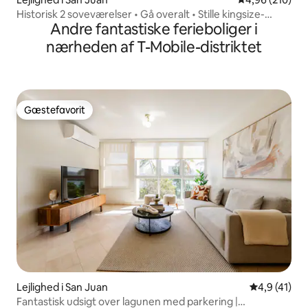
Historisk 2 soveværelser • Gå overalt • Stille kingsize-
Andre fantastiske ferieboliger i
dobbeltseng
nærheden af T-Mobile-distriktet
Gæstefavorit
Gæstefavorit
Lejlighed i San Juan
4,9 ud af 5 
4,9 (41)
Fantastisk udsigt over lagunen med parkering |