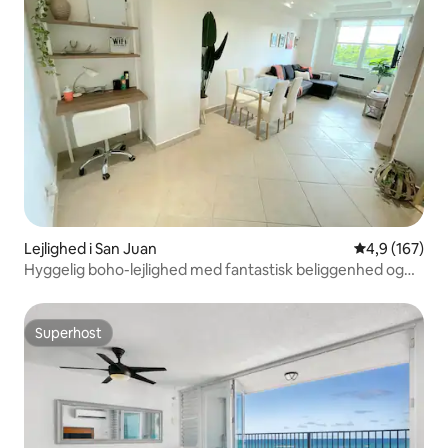
Lejlighed i San Juan
4,9 ud af 5 i
4,9 (167)
Hyggelig boho-lejlighed med fantastisk beliggenhed og
gratis parkering
Superhost
Superhost