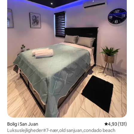
Bolig i San Juan
4,93 ud af 5 i
4,93 (131)
Luksuslejligheder#7-nær,old sanjuan,condado beach