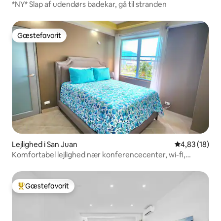
*NY* Slap af udendørs badekar, gå til stranden
Gæstefavorit
Gæstefavorit
Lejlighed i San Juan
4,83 ud af 5 
4,83 (18)
Komfortabel lejlighed nær konferencecenter, wi-fi,
restauranter, casino
Gæstefavorit
Bedste gæstefavorit