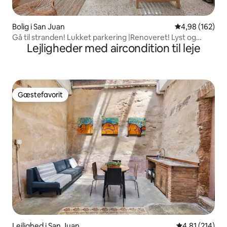
Bolig i San Juan
4,98 ud af 5 i
4,98 (162)
Gå til stranden! Lukket parkering |Renoveret! Lyst og
Lejligheder med aircondition til leje
hyggeligt
Gæstefavorit
Gæstefavorit
Lejlighed i San Juan
4,81 ud af 5 i
4,81 (214)