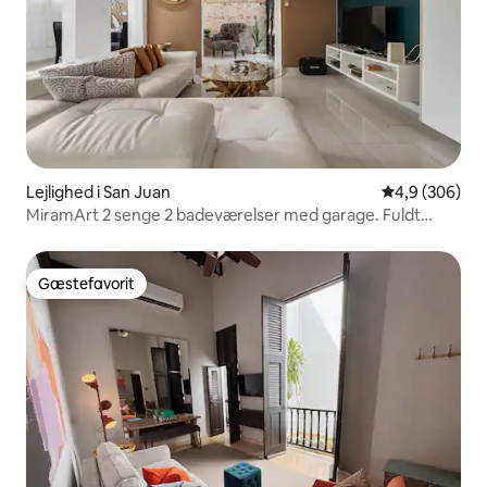
Lejlighed i San Juan
4,9 ud af 5 i
4,9 (306)
MiramArt 2 senge 2 badeværelser med garage. Fuldt
udstyret!
Gæstefavorit
Gæstefavorit