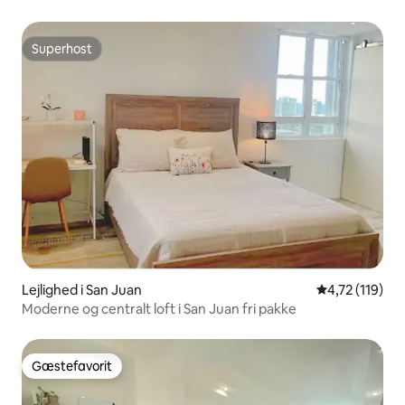
generator
Superhost
Superhost
Lejlighed i San Juan
4,72 ud af 5 
4,72 (119)
Moderne og centralt loft i San Juan fri pakke
Gæstefavorit
Gæstefavorit