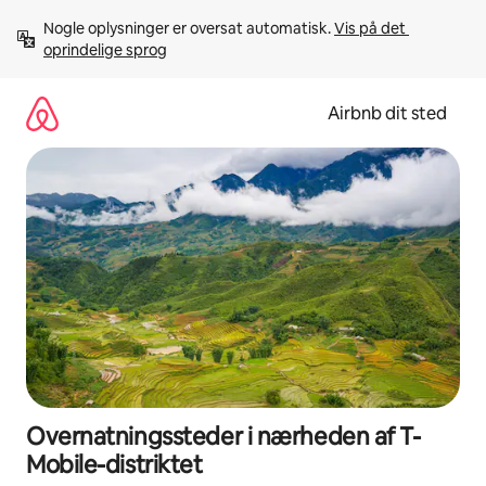
Gå
Nogle oplysninger er oversat automatisk. 
Vis på det 
videre
oprindelige sprog
til
indhold
Airbnb dit sted
Overnatningssteder i nærheden af T-
Mobile-distriktet