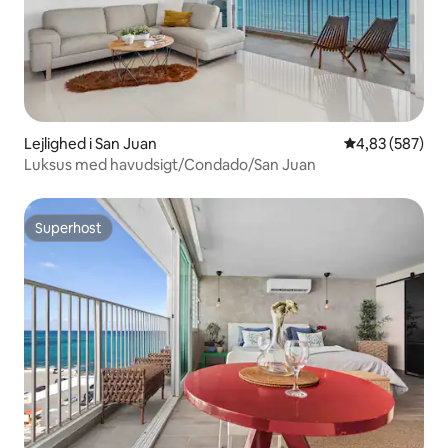
Lejlighed i San Juan
4,83 ud af 5 i
4,83 (587)
Luksus med havudsigt/Condado/San Juan
Superhost
Superhost