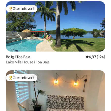
Gæstefavorit
Bedste gæstefavorit
Bolig i Toa Baja
4,97 ud af 5 i
4,97 (124)
Lake Villa House i Toa Baja
Gæstefavorit
Bedste gæstefavorit