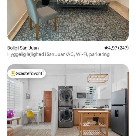
Bolig i San Juan
4,97 ud af 5 i
4,97 (247)
Hyggelig lejlighed i San Juan/AC, WI-FI, parkering
Gæstefavorit
Bedste gæstefavorit