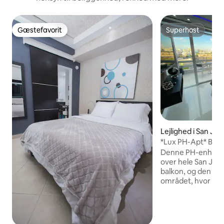
Gæstefavorit
Superhost
Gæstefavorit
Superhost
Lejlighed i San Jua
*Lux PH-Apt* Beds
vaskemaskine/tørr
Denne PH-enhed h
24/7
over hele San Jua
balkon, og den ligge
området, hvor alle
og natteliv kun er 
Stranden ligger ku
og fra (SJU) San J
lufthavn er det ca