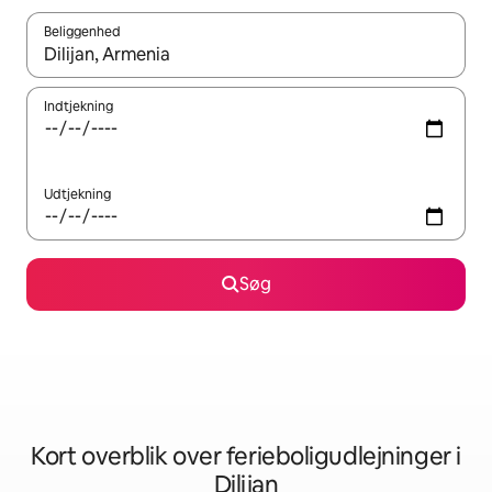
Beliggenhed
Når resultaterne er tilgængelige, skal du navigere med piletaste
Indtjekning
Udtjekning
Søg
Kort overblik over ferieboligudlejninger i
Dilijan