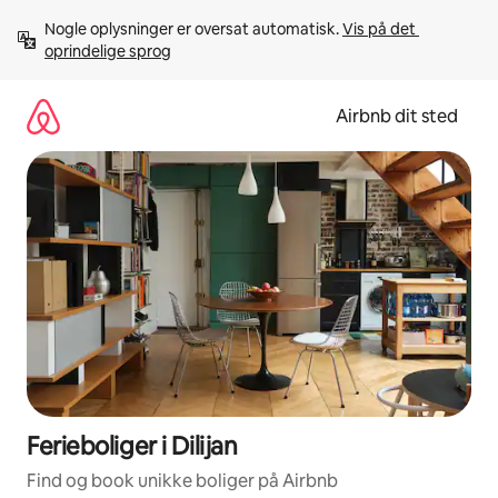
Gå
Nogle oplysninger er oversat automatisk. 
Vis på det 
videre
oprindelige sprog
til
indhold
Airbnb dit sted
Ferieboliger i Dilijan
Find og book unikke boliger på Airbnb