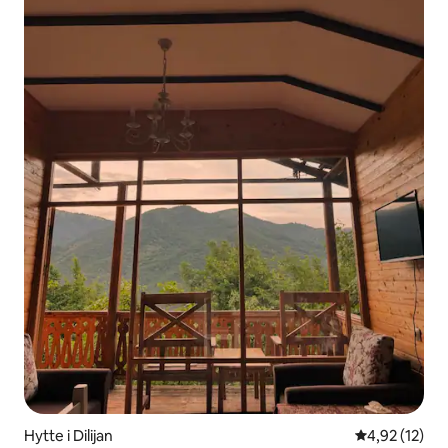
Hytte i Dilijan
4,92 ud af 5 
4,92 (12)