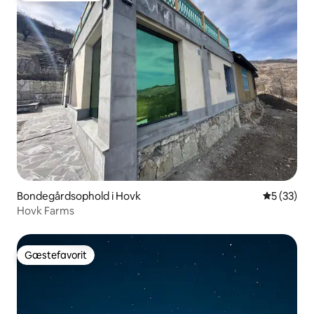
Bondegårdsophold i Hovk
5 ud af 5 
5 (33)
Hovk Farms
Gæstefavorit
Gæstefavorit