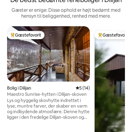
Gæster er enige: Disse ophold er højt bedømt med
hensyn til beliggenhed, renhed med mere.
Gæstefavorit
Gæstefavorit
Bedste gæstefavorit
Bedste gæstefavo
Bolig i Dilijan
5 ud af 5 i gennemsnitlig 
5 (14)
Maestro Sunrise-hytten i Dilijan-skoven
Lys og hyggelig skovhytte indrettet i
lyse, muntre farver, der skaber en varm
og indbydende atmosfære. Denne hytte
ligger i den fredelige Dilijan-skoven og
har en stor balkon, der er perfekt til at
nyde den friske bjergluft og den