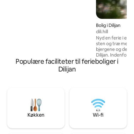
afslappende udsigt. Gæsterne kan nyde
en privat have med grill og et fuldt
udstyret køkken, hvilket gør boligen
ideel for familier, par eller venner, der
leder efter et behageligt feriested i
Bolig i Dilijan
naturen. ✅ Omfatter: Lyst interiør Stor
dili.hill
balkon Yard Grill Køkken Skovens
Nyd en ferie i et 
beliggenhed
sten og træ med e
bjergene og de gr
Dilijan. Indenfor e
Populære faciliteter til ferieboliger i
atmosfære og mod
rummelig stue med 
Dilijan
udstyret køkken, w
behøver for din be
er et lysthus og e
– perfekt til uden
afslappende aftene
venner. Et roligt st
bjergudsigt skaber 
og harmoni. .
Køkken
Wi-fi