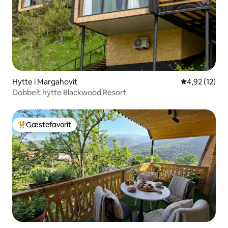
Hytte i Margahovit
4,92 ud af 5 
4,92 (12)
Dobbelt hytte Blackwood Resort
Gæstefavorit
Bedste gæstefavorit