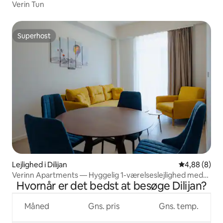
Verin Tun
Superhost
Superhost
Lejlighed i Dilijan
4,88 ud af 5
4,88 (8)
Verinn Apartments — Hyggelig 1-værelseslejlighed med
Hvornår er det bedst at besøge Dilijan?
fuldt udstyret køkken
Måned
Gns. pris
Gns. temp.