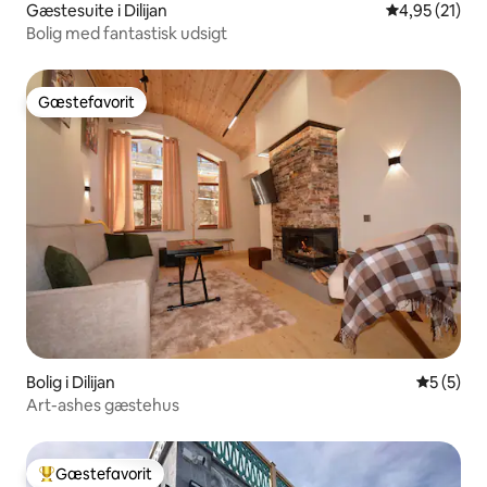
Gæstesuite i Dilijan
4,95 ud af 5 
4,95 (21)
Bolig med fantastisk udsigt
Gæstefavorit
Gæstefavorit
Bolig i Dilijan
5 ud af 5
5 (5)
Art-ashes gæstehus
Gæstefavorit
Bedste gæstefavorit