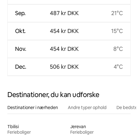
Sep.
487 kr DKK
21°C
Okt.
454 kr DKK
15°C
Nov.
454 kr DKK
8°C
Dec.
506 kr DKK
4°C
Destinationer, du kan udforske
Destinationer i nærheden
Andre typer ophold
De bedste
Tbilisi
Jerevan
Ferieboliger
Ferieboliger