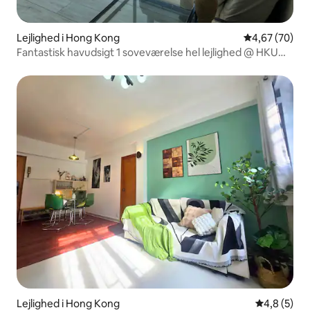
Lejlighed i Hong Kong
4,67 ud af 5 
4,67 (70)
Fantastisk havudsigt 1 soveværelse hel lejlighed @ HKU
mtr
Lejlighed i Hong Kong
4,8 ud af 5
4,8 (5)