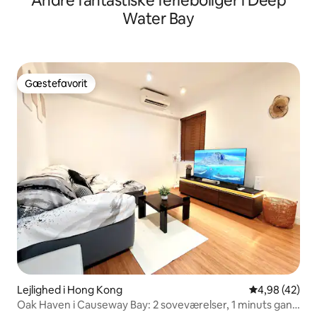
Andre fantastiske ferieboliger i Deep
Water Bay
Gæstefavorit
Gæstefavorit
Lejlighed i Hong Kong
4,98 ud af 5 
4,98 (42)
Oak Haven i Causeway Bay: 2 soveværelser, 1 minuts gang