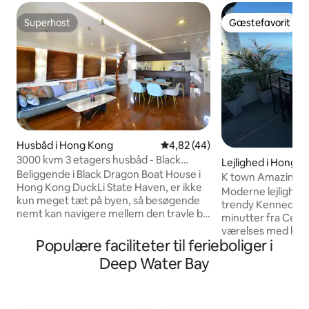
Superhost
Gæstefavorit
Superhost
Gæstefavorit
Husbåd i Hong Kong
4,82 ud af 5 i gennemsnitlig b
4,82 (44)
3000 kvm 3 etagers husbåd - Black
Lejlighed i Hong 
Dragon
Beliggende i Black Dragon Boat House i
K town Amazing S
Hong Kong DuckLi State Haven, er ikke
patio & Sunset
Moderne lejlighed
kun meget tæt på byen, så besøgende
trendy Kennedy T
nemt kan navigere mellem den travle by
minutter fra Centr
og den rolige havn, men også tæt på den
værelses med kom
berømte marine park, metroen kan nå
Populære faciliteter til ferieboliger i
opvaskemaskine,
og bruge Hong Kong-fiskerhavnen til at
vaskemaskine/tør
Deep Water Bay
transportere båden, selve processen er
sjælden privat terr
et lille eventyr fuld af fiskehavn, du kan
solnedgangsmidda
observere fiskernes daglige liv på tæt
fyrværkeri. Alle v
hold og føle den beskeden og