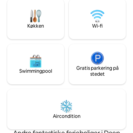
fantastisk havudsi
hårdtarbejdende, så man er blevet
til MTR, et minut ti
nedsænket i Hongkongs unikke
fra løbestien ved 
havkultur, før du træder på bådhuset.
gang til vandrest
The Black Dragon Houseboat is fully
Island. Fredfyldt,
Køkken
Wi-fi
equipped, whether it is a karaoke,
gode caféer og re
mahjong table, or a barbecue (BBQ)
base til at udfors
equipment, all provide the perfect place
for a gathering of friends and family.Her
kan du få en uforglemmelig og sjov
aften med tre fortrolige eller gamle små
ting, der kæler med havbrisen på
terrassen, nyder god mad og taler om
Gratis parkering på
Swimmingpool
livet.
stedet
Aircondition