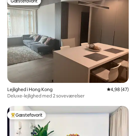
Gæstefavorit
Gæstefavorit
Lejlighed i Hong Kong
4,98 ud af 5 
4,98 (47)
Deluxe-lejlighed med 2 soveværelser
Gæstefavorit
Bedste gæstefavorit