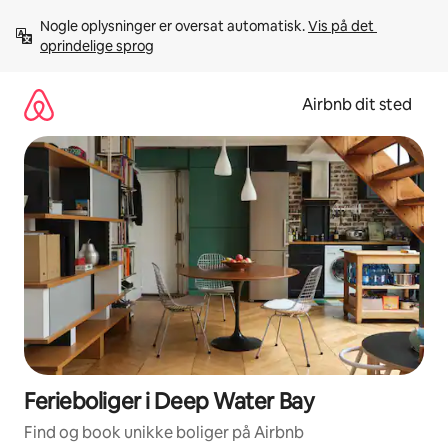
Gå
Nogle oplysninger er oversat automatisk. 
Vis på det 
videre
oprindelige sprog
til
indhold
Airbnb dit sted
Ferieboliger i Deep Water Bay
Find og book unikke boliger på Airbnb