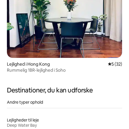
Lejlighed i Hong Kong
5 ud af 5 
5 (32)
Rummelig 1BR-lejlighed i Soho
Destinationer, du kan udforske
Andre typer ophold
Lejligheder til leje
Deep Water Bay