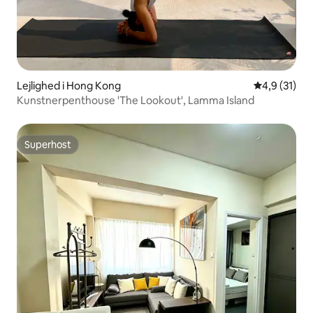
Lejlighed i Hong Kong
4,9 ud af 5 
4,9 (31)
Kunstnerpenthouse 'The Lookout', Lamma Island
Superhost
Superhost