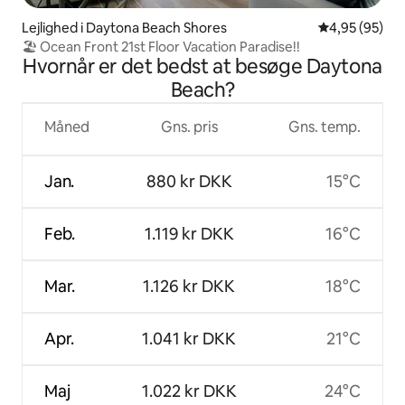
Lejlighed i Daytona Beach Shores
4,95 ud af 5 
4,95 (95)
🏖 Ocean Front 21st Floor Vacation Paradise!!
Hvornår er det bedst at besøge Daytona
Beach?
Måned
Gns. pris
Gns. temp.
Jan.
880 kr DKK
15°C
Feb.
1.119 kr DKK
16°C
Mar.
1.126 kr DKK
18°C
Apr.
1.041 kr DKK
21°C
Maj
1.022 kr DKK
24°C