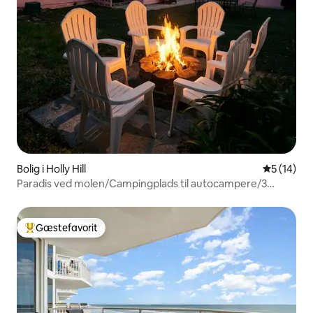
Bolig i Holly Hill
5 ud af 5 
5 (14)
Paradis ved molen/Campingplads til autocampere/3
soveværelser/2 badeværelser
Gæstefavorit
Bedste gæstefavorit