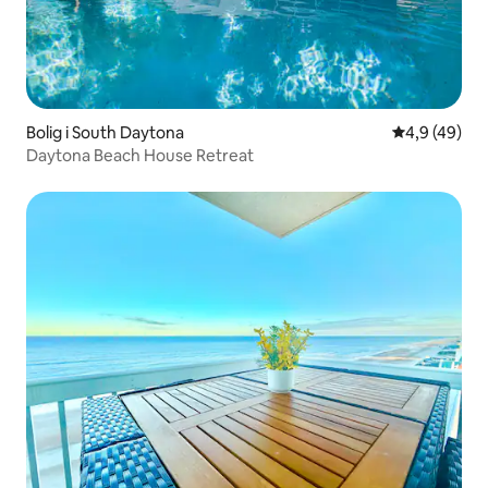
Bolig i South Daytona
4,9 ud af 5 
4,9 (49)
Daytona Beach House Retreat