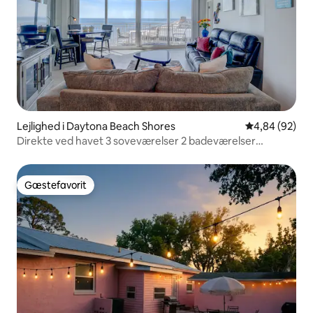
Lejlighed i Daytona Beach Shores
4,84 ud af 5 
4,84 (92)
Direkte ved havet 3 soveværelser 2 badeværelser
Panoramisk udsigt
Gæstefavorit
Gæstefavorit