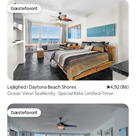
Gæstefavorit
Gæstefavorit
Lejlighed i Daytona Beach Shores
4,92 ud af 5 
4,92 (86)
Ocean View! SeaRenity -Special Rate Limited-Time!
Gæstefavorit
Gæstefavorit