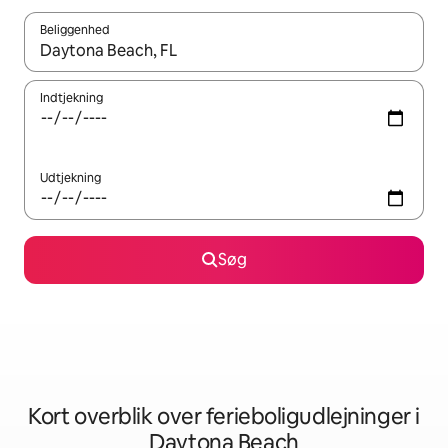
Beliggenhed
Når resultaterne er tilgængelige, skal du navigere med piletaste
Indtjekning
Udtjekning
Søg
Kort overblik over ferieboligudlejninger i
Daytona Beach