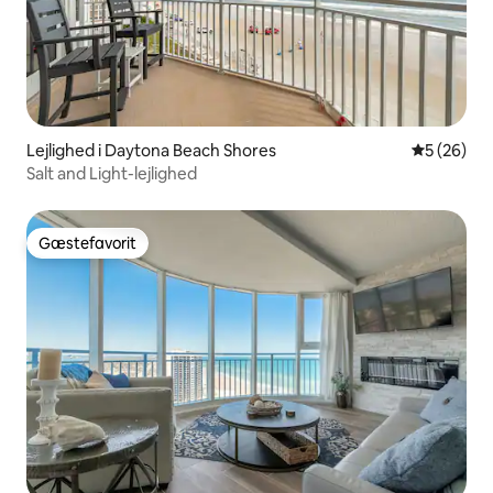
Lejlighed i Daytona Beach Shores
5 ud af 5 
5 (26)
Salt and Light-lejlighed
Gæstefavorit
Gæstefavorit