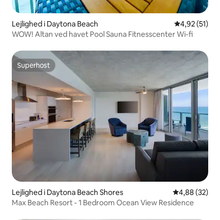
Lejlighed i Daytona Beach
4,92 ud af 5 
4,92 (51)
WOW! Altan ved havet Pool Sauna Fitnesscenter Wi-fi
Superhost
Superhost
Lejlighed i Daytona Beach Shores
4,88 ud af 5 
4,88 (32)
Max Beach Resort - 1 Bedroom Ocean View Residence