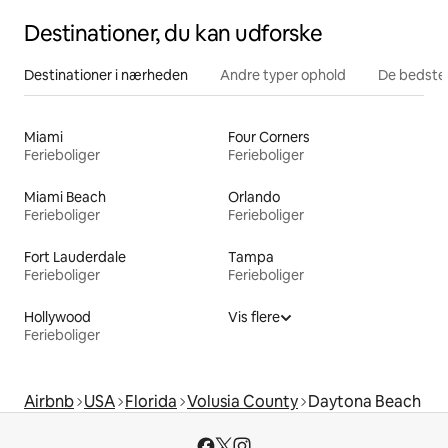
Destinationer, du kan udforske
Destinationer i nærheden
Andre typer ophold
De bedste
Miami
Four Corners
Ferieboliger
Ferieboliger
Miami Beach
Orlando
Ferieboliger
Ferieboliger
Fort Lauderdale
Tampa
Ferieboliger
Ferieboliger
Hollywood
Vis flere
Ferieboliger
Airbnb
USA
Florida
Volusia County
Daytona Beach