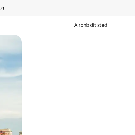
rog
Airbnb dit sted