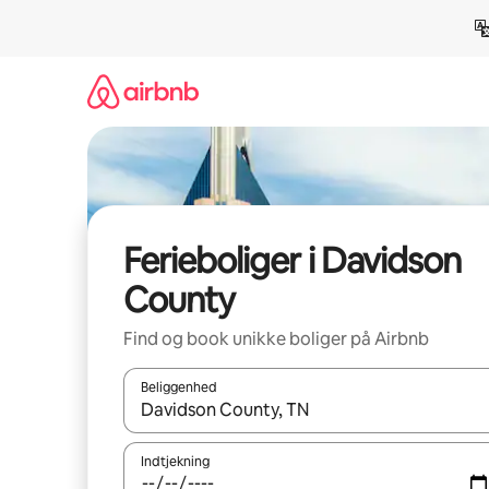
Gå
videre
til
indhold
Ferieboliger i Davidson
County
Find og book unikke boliger på Airbnb
Beliggenhed
Når resultaterne er tilgængelige, skal du navigere
Indtjekning