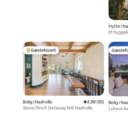
Hytte i Na
Et hyggel
Third Eye
Gæstefavorit
Gæstefa
Bedste gæstefavorit
Gæstefa
Bolig i Nashville
4,98 ud af 5 i gennem
4,98 (55)
Bolig i Nas
Stone Perch Getaway NW Nashville
Luksus-b
spabad 7 