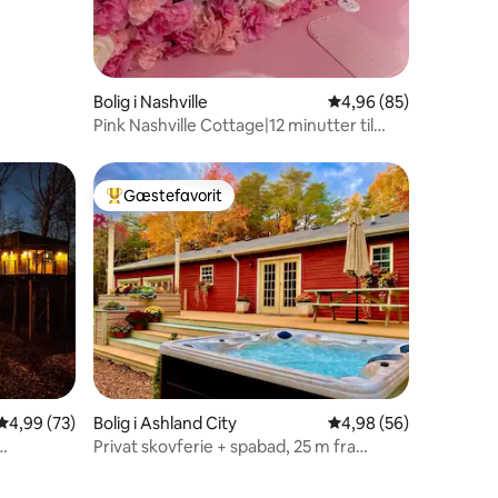
2 omtaler
Bolig i Nashville
4,96 ud af 5 i gennem
4,96 (85)
Pink Nashville Cottage|12 minutter til
Broadway| 3 kingsize-senge
Gæstefavorit
Bedste gæstefavorit
5 omtaler
4,99 ud af 5 i gennemsnitlig bedømmelse, 73 omtaler
4,99 (73)
Bolig i Ashland City
4,98 ud af 5 i gennem
4,98 (56)
Privat skovferie + spabad, 25 m fra
Nashville