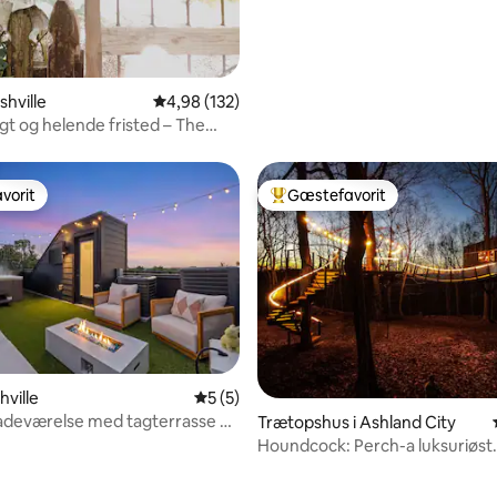
shville
4,98 ud af 5 i gennemsnitlig bedømmelse, 13
4,98 (132)
igt og helende fristed – The
 Lodge
vorit
Gæstefavorit
vorit
Bedste gæstefavorit
snitlig bedømmelse, 55 omtaler
hville
5 ud af 5 i gennemsnitlig bedømmelse, 
5 (5)
adeværelse med tagterrasse og
Trætopshus i Ashland City
to Broadway
Houndcock: Perch-a luksuriøst
trætopshus