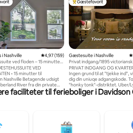
vorit
Gæstefavorit
vorit
Bedste gæstefavorit
nitlig bedømmelse, 363 omtaler
i Nashville
4,97 ud af 5 i gennemsnitlig bedømmelse, 15
4,97 (159)
Gæstesuite i Nashville
4
uite ved floden – 15 minutter
Privat indgang/1895 victoriansk
way
GÆSTEHUSSUITE VED
PRIVAT INDGANG OG KVARTER
N • 15 minutter til
Ingen grund til at "tjekke ind", v
 Nashville Betagende udsigt
dig din uniuqe adgangskode. To 
erland River fra din private
"honky tonk"-distriktet. Uber/L
e faciliteter til ferieboliger i Davidso
og din fuldt indhegnede have.
i gennemsnit 7 dollars til distrikt
derne retreat ved vandet
tag en bybus (hvert 30. minut).
et bedste af to verdener: et
Gangafstand til masser af butik
feriested ved floden kun 15
restauranter og barer. Tre døre
fra Broadway, The Gulch,
charmerende café, over for en l
one Arena og Downtown
chokoladefabrik, tre blokke fra
 🌊 Privat terrasse ved vandet
hektar stor park med miles af
t over floden 🚣🏻 🐾 Fuldt
asfalterede stier, to golfbaner,