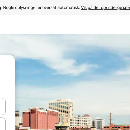
Nogle oplysninger er oversat automatisk. 
Vis på det oprindelige sp
 med piletasterne op og ned eller se mere ved at trykke eller stryge.