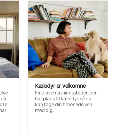
Kæledyr er velkomne
elve
Find overnatningssteder, der
 på
har plads til kæledyr, så du
ldte
kan tage din firbenede ven
har
med dig.