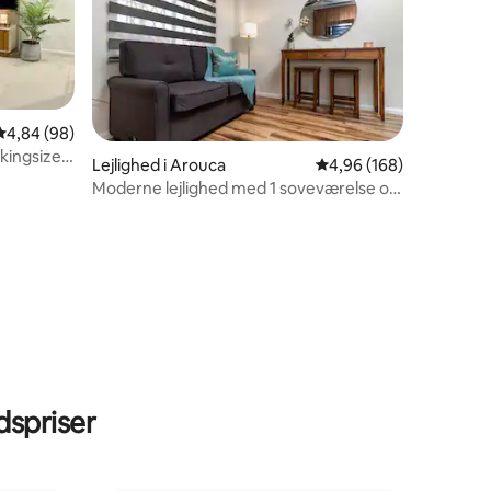
4,84 ud af 5 i gennemsnitlig bedømmelse, 98 omtaler
4,84 (98)
, kingsize-
Lejlighed i Arouca
4,96 ud af 5 i gennems
4,96 (168)
Moderne lejlighed med 1 soveværelse og
port i nærheden af den internationale
lufthavn
3 omtaler
spriser