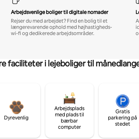
Arbejdsvenlige boliger til digitale nomader
L
Rejser du med arbejdet? Find en bolig til et
A
længerevarende ophold med højhastigheds-
i
wi-fi og dedikerede arbejdsområder.
o
 faciliteter i lejeboliger til månedlan
Arbejdsplads
Gratis
med plads til
Dyrevenlig
parkering på
bærbar
stedet
computer