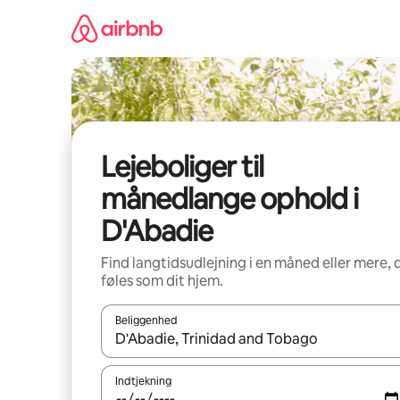
Gå
videre
til
indhold
Lejeboliger til
månedlange ophold i
D'Abadie
Find langtidsudlejning i en måned eller mere, 
føles som dit hjem.
Beliggenhed
Når resultaterne er tilgængelige, skal du navigere
Indtjekning