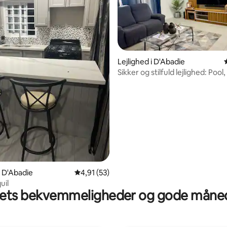
Lejlighed i D'Abadie
Sikker og stilfuld lejlighed: Pool
dobbeltseng, nær lufthavn
snitlig bedømmelse, 97 omtaler
i D'Abadie
4,91 ud af 5 i gennemsnitlig bedømmelse, 5
4,91 (53)
uil
ts bekvemmeligheder og gode måned