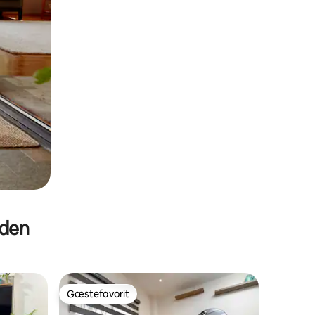
eden
Gæstefavorit
Gæstefavorit