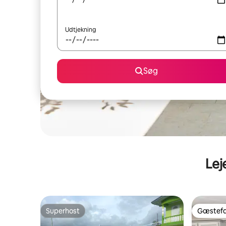
Udtjekning
Søg
Lej
Superhost
Gæstefa
Superhost
Gæstefa