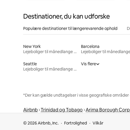
Destinationer, du kan udforske
Populære destinationer til længerevarende ophold
D
New York
Barcelona
Lejeboliger til månedlange ophold
Seattle
Vis flere
Lejeboliger til månedlange ophold
*Der kan gælde undtagelser i visse geografiske områder
Airbnb
Trinidad og Tobago
Arima Borough Corp
© 2026 Airbnb, Inc.
Fortrolighed
Vilkår