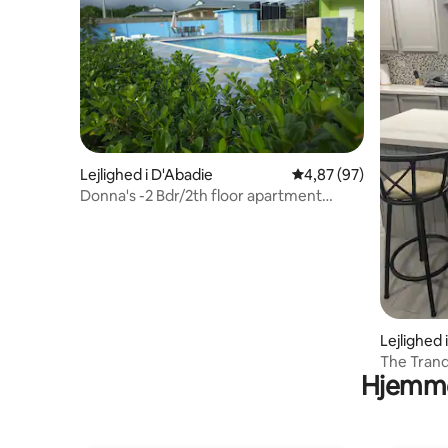
Lejlighed i D'Abadie
4,87 ud af 5 i gennem
4,87 (97)
Donna's -2 Bdr/2th floor apartment
inD'abadie
Lejlighed 
The Tranq
Hjemme