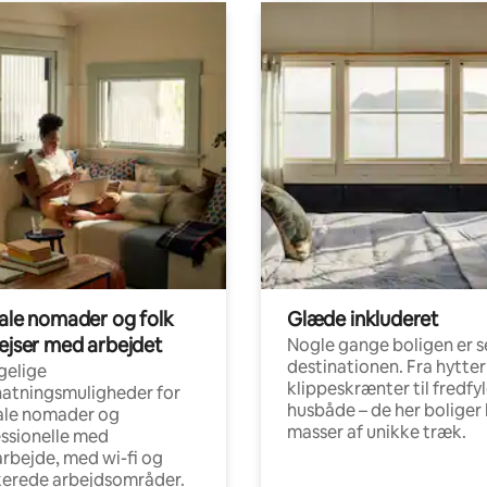
tale nomader og folk
Glæde inkluderet
rejser med arbejdet
Nogle gange boligen er s
destinationen. Fra hytter
gelige
klippeskrænter til fredfy
atningsmuligheder for
husbåde – de her boliger 
ale nomader og
masser af unikke træk.
ssionelle med
arbejde, med wi-fi og
kerede arbejdsområder.