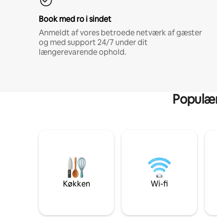
Book med ro i sindet
Anmeldt af vores betroede netværk af gæster
og med support 24/7 under dit
længerevarende ophold.
Populære
Køkken
Wi-fi