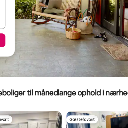
eboliger til månedlange ophold i nærh
vorit
Gæstefavorit
vorit
Gæstefavorit