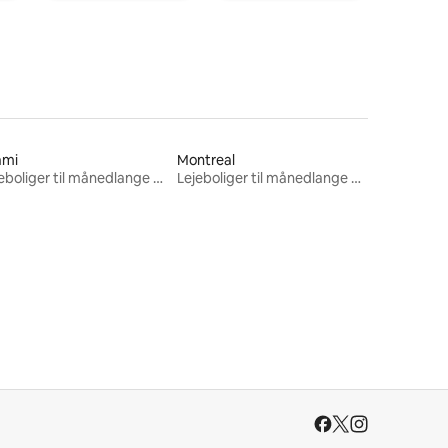
ami
Montreal
Lejeboliger til månedlange ophold
Lejeboliger til månedlange ophold