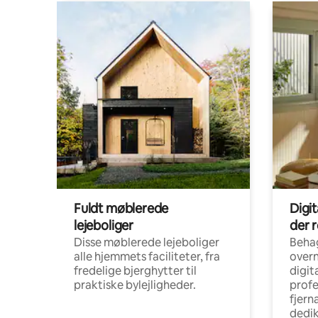
Fuldt møblerede
Digi
lejeboliger
der 
Disse møblerede lejeboliger
Beha
alle hjemmets faciliteter, fra
overn
fredelige bjerghytter til
digit
praktiske bylejligheder.
profe
fjern
dedi