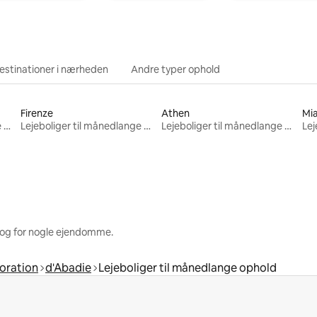
estinationer i nærheden
Andre typer ophold
Firenze
Athen
Mi
Lejeboliger til månedlange ophold
Lejeboliger til månedlange ophold
Lejeboliger til månedlange ophold
 og for nogle ejendomme.
oration
d'Abadie
Lejeboliger til månedlange ophold