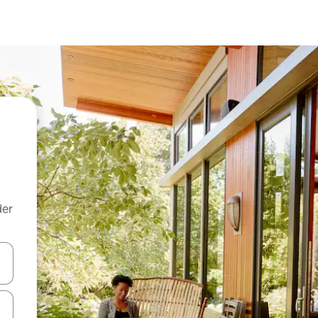
der
 med piletasterne op og ned eller se mere ved at trykke eller stryge.