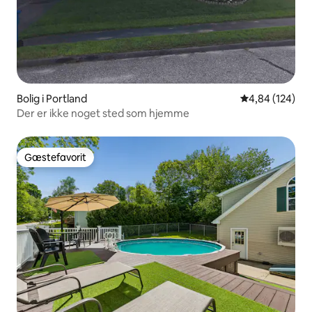
Bolig i Portland
4,84 ud af 5 i
4,84 (124)
Der er ikke noget sted som hjemme
Gæstefavorit
Gæstefavorit