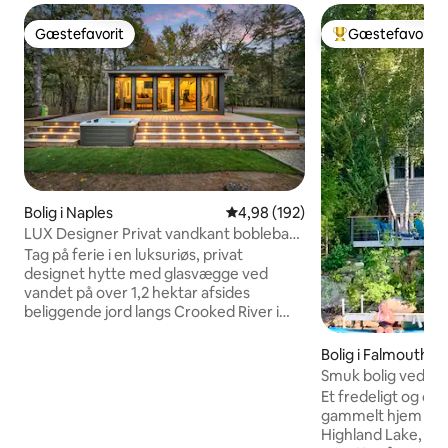
Gæstefavorit
Gæstefavorit
Gæstefavorit
Bedste gæstefavo
Bolig i Naples
4,98 ud af 5 i gennemsnitlig be
4,98 (192)
LUX Designer Privat vandkant boblebad
- Afsondret
Tag på ferie i en luksuriøs, privat
designet hytte med glasvægge ved
vandet på over 1,2 hektar afsides
beliggende jord langs Crooked River i
Naples, Maine. Floden ligger rundt om
ejendommen og giver fuldstændig
Bolig i Falmouth
privatliv, din egen sandstrand, en kaj
Smuk bolig ved en
med direkte adgang til Sebago Lake og
Maine
Et fredeligt og c
en statspark få minutter væk. Slap af i
gammelt hjem med 
spabadet, der er åbent året rundt, i
Highland Lake, Fa
udendørsbruseren, i hængekøjerne eller