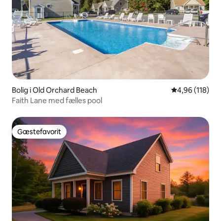
Bolig i Old Orchard Beach
4,96 ud af 5 i
4,96 (118)
Faith Lane med fælles pool
Gæstefavorit
Gæstefavorit