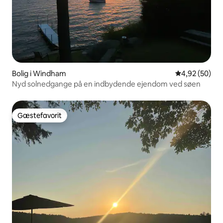
Bolig i Windham
4,92 ud af 5 
4,92 (50)
Nyd solnedgange på en indbydende ejendom ved søen
Gæstefavorit
Gæstefavorit