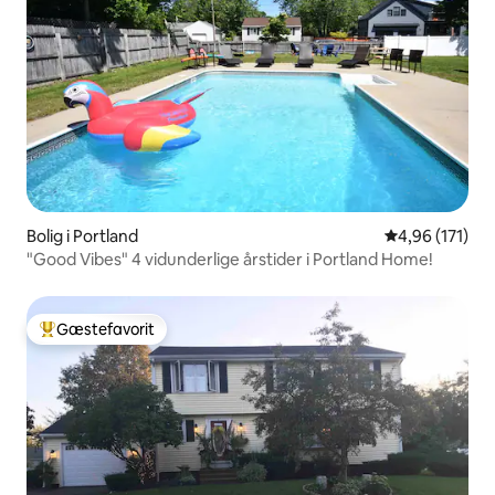
Bolig i Portland
4,96 ud af 5 i
4,96 (171)
"Good Vibes" 4 vidunderlige årstider i Portland Home!
Gæstefavorit
Bedste gæstefavorit