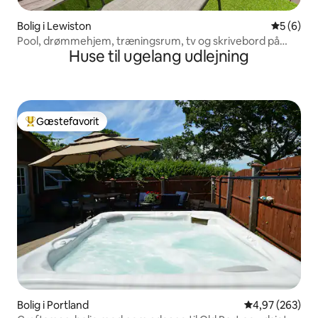
Bolig i Lewiston
5 ud af 5
5 (6)
Pool, drømmehjem, træningsrum, tv og skrivebord på
Huse til ugelang udlejning
hvert værelse, spil
Gæstefavorit
Bedste gæstefavorit
Bolig i Portland
4,97 ud af 5 i
4,97 (263)