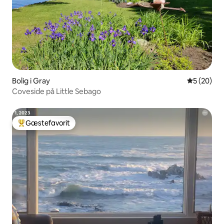
Bolig i Gray
5 ud af 5 
5 (20)
Coveside på Little Sebago
Gæstefavorit
Bedste gæstefavorit