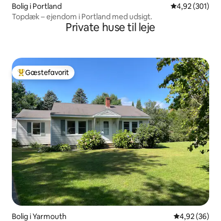
Bolig i Portland
4,92 ud af 5 i
4,92 (301)
Topdæk – ejendom i Portland med udsigt.
Private huse til leje
Gæstefavorit
Bedste gæstefavorit
Bolig i Yarmouth
4,92 ud af 5 
4,92 (36)