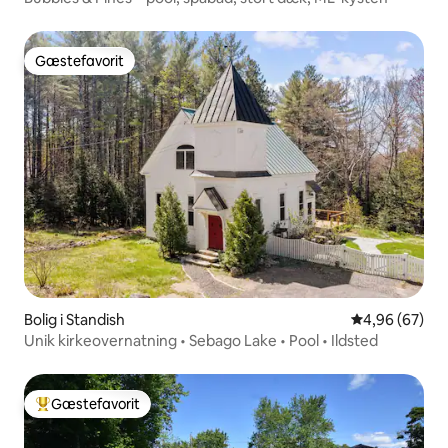
Gæstefavorit
Gæstefavorit
Bolig i Standish
4,96 ud af 5 
4,96 (67)
Unik kirkeovernatning • Sebago Lake • Pool • Ildsted
Gæstefavorit
Bedste gæstefavorit