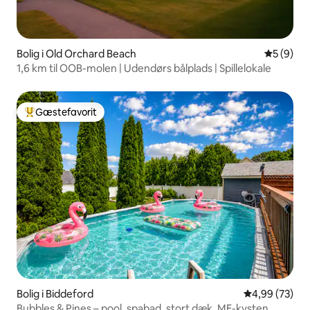
Bolig i Old Orchard Beach
5 ud af 5
5 (9)
1,6 km til OOB-molen | Udendørs bålplads | Spillelokale
Gæstefavorit
Bedste gæstefavorit
Bolig i Biddeford
4,99 ud af 5 
4,99 (73)
Bubbles & Pines – pool, spabad, stort dæk, ME-kysten