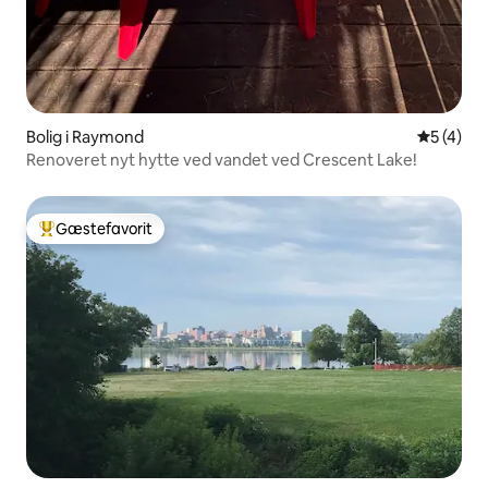
Bolig i Raymond
5 ud af 5
5 (4)
Renoveret nyt hytte ved vandet ved Crescent Lake!
Gæstefavorit
Bedste gæstefavorit