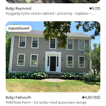
Bolig i Raymond
5 ud af 5 
5 (31)
Hyggelig hytte ved en søbred – privat kaj – kajakker –
bålplads
Gæstefavorit
Gæstefavorit
Bolig i Falmouth
4,92 ud af 5 i
4,92 (102)
Wild Rose Farm - tre suiter med queensize-senge