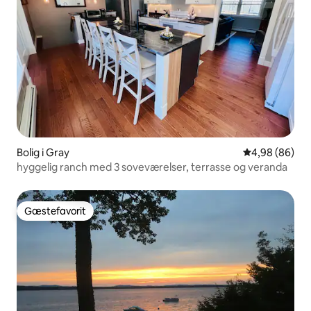
Bolig i Gray
4,98 ud af 5 
4,98 (86)
hyggelig ranch med 3 soveværelser, terrasse og veranda
Gæstefavorit
Gæstefavorit