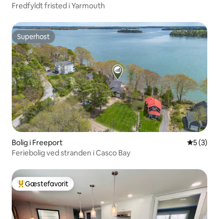
Fredfyldt fristed i Yarmouth
Superhost
Superhost
Bolig i Freeport
5 ud af 5
5 (3)
Feriebolig ved stranden i Casco Bay
Gæstefavorit
Bedste gæstefavorit