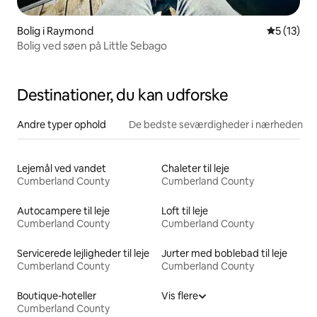
Bolig i Raymond
5 ud af 5 
5 (13)
Bolig ved søen på Little Sebago
Destinationer, du kan udforske
Andre typer ophold
De bedste seværdigheder i nærheden
Lejemål ved vandet
Chaleter til leje
Cumberland County
Cumberland County
Autocampere til leje
Loft til leje
Cumberland County
Cumberland County
Servicerede lejligheder til leje
Jurter med boblebad til leje
Cumberland County
Cumberland County
Boutique-hoteller
Vis flere
Cumberland County