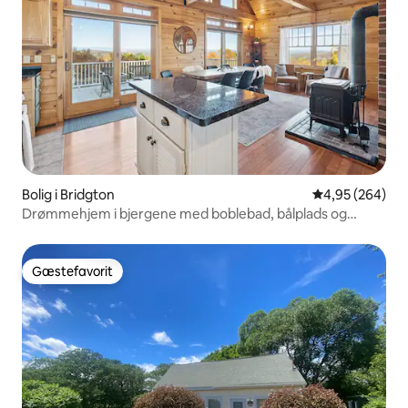
Bolig i Bridgton
4,95 ud af 5 i
4,95 (264)
Drømmehjem i bjergene med boblebad, bålplads og
udsigt.
Gæstefavorit
Gæstefavorit