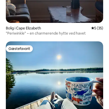
Bolig i Cape Elizabeth
5 ud af 5 
5 (35)
"Periwinkle" ~ en charmerende hytte ved havet
Gæstefavorit
Gæstefavorit