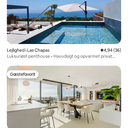
Lejlighed i Las Chapas
4,94 ud af 5 
4,94 (36)
Luksuriøst penthouse • Havudsigt og opvarmet privat
pool
Gæstefavorit
Gæstefavorit