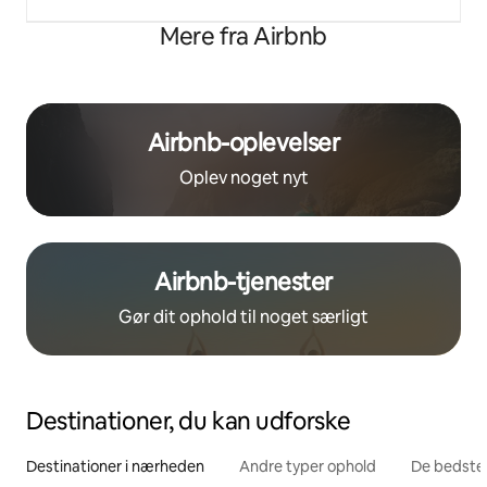
Mere fra Airbnb
Airbnb-oplevelser
Oplev noget nyt
Airbnb-tjenester
Gør dit ophold til noget særligt
Destinationer, du kan udforske
Destinationer i nærheden
Andre typer ophold
De bedste