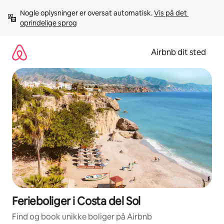
Gå
Nogle oplysninger er oversat automatisk. 
Vis på det 
videre
oprindelige sprog
til
indhold
Airbnb dit sted
Ferieboliger i Costa del Sol
Find og book unikke boliger på Airbnb