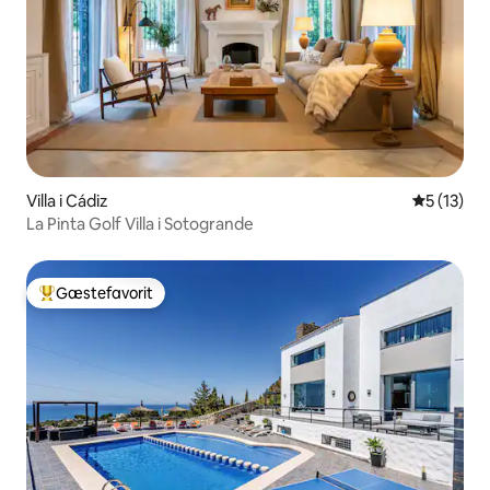
Villa i Cádiz
5 ud af 5 
5 (13)
La Pinta Golf Villa i Sotogrande
Gæstefavorit
Bedste gæstefavorit