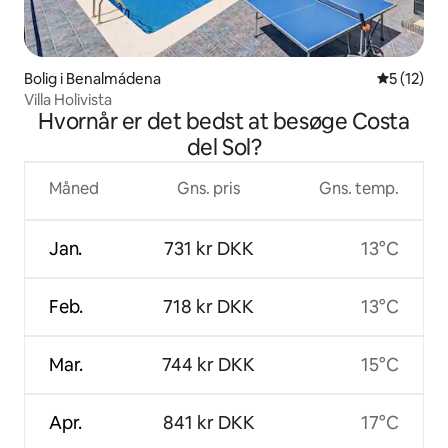
Bolig i Benalmádena
5 ud af 5 
5 (12)
Villa Holivista
Hvornår er det bedst at besøge Costa
del Sol?
Måned
Gns. pris
Gns. temp.
Jan.
731 kr DKK
13°C
Feb.
718 kr DKK
13°C
Mar.
744 kr DKK
15°C
Apr.
841 kr DKK
17°C