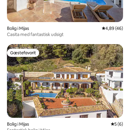
Bolig i Mijas
4,89 ud af 5 
4,89 (46)
Casita med fantastisk udsigt
Gæstefavorit
Gæstefavorit
Bolig i Mijas
5 ud af 5
5 (6)