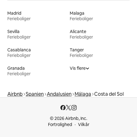
Madrid
Malaga
Ferieboliger
Ferieboliger
Sevilla
Alicante
Ferieboliger
Ferieboliger
Casablanca
Tanger
Ferieboliger
Ferieboliger
Granada
Vis flere
Ferieboliger
Airbnb
Spanien
Andalusien
Málaga
Costa del Sol
© 2026 Airbnb, Inc.
Fortrolighed
Vilkår