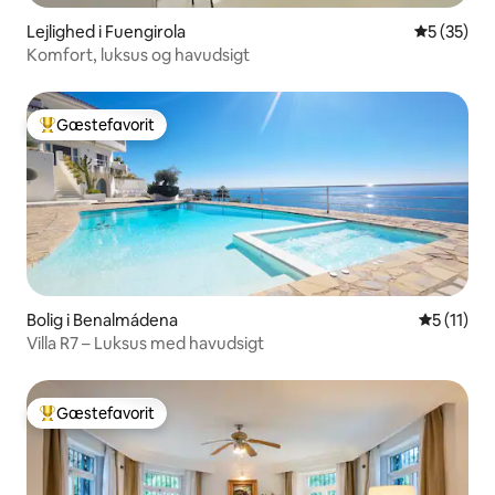
Lejlighed i Fuengirola
5 ud af 5 
5 (35)
Komfort, luksus og havudsigt
Gæstefavorit
Bedste gæstefavorit
Bolig i Benalmádena
5 ud af 5
5 (11)
Villa R7 – Luksus med havudsigt
Gæstefavorit
Bedste gæstefavorit