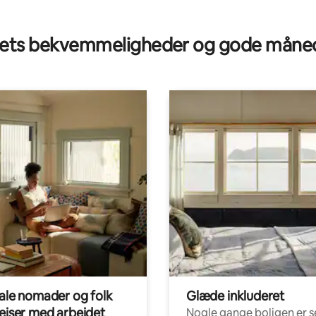
ts bekvemmeligheder og gode måned
tale nomader og folk
Glæde inkluderet
rejser med arbejdet
Nogle gange boligen er s