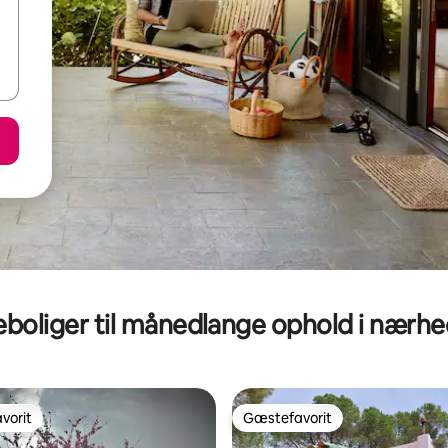
eboliger til månedlange ophold i nærh
vorit
Gæstefavorit
vorit
Gæstefavorit