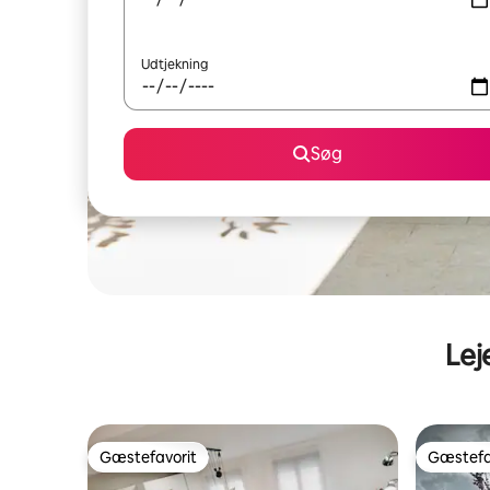
Udtjekning
Søg
Lej
Gæstefavorit
Gæstefa
Gæstefavorit
Gæstefa