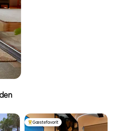
eden
Gæstefavorit
Bedste gæstefavorit