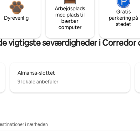
Arbejdsplads
Gratis
med plads til
Dyrevenlig
parkering på
bærbar
stedet
computer
de vigtigste seværdigheder i Corredor
Almansa-slottet
9 lokale anbefaler
estinationer i nærheden