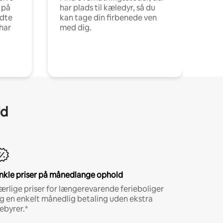
 på
har plads til kæledyr, så du
ldte
kan tage din firbenede ven
har
med dig.
ld
nkle priser på månedlange ophold
ærlige priser for længerevarende ferieboliger
g en enkelt månedlig betaling uden ekstra
ebyrer.*