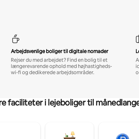
Arbejdsvenlige boliger til digitale nomader
L
Rejser du med arbejdet? Find en bolig til et
A
længerevarende ophold med højhastigheds-
i
wi-fi og dedikerede arbejdsområder.
o
 faciliteter i lejeboliger til månedlan