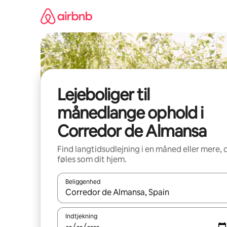
Gå
videre
til
indhold
Lejeboliger til
månedlange ophold i
Corredor de Almansa
Find langtidsudlejning i en måned eller mere, 
føles som dit hjem.
Beliggenhed
Når resultaterne er tilgængelige, skal du navigere
Indtjekning