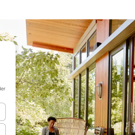
der
 med piletasterne op og ned eller se mere ved at trykke eller stryge.