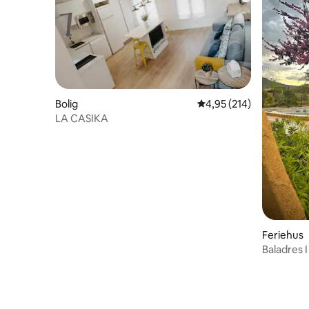
Bolig
4,95 ud af 5 i gennems
4,95 (214)
LA CASIKA
Feriehus
Baladres I