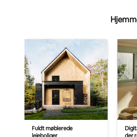
Hjemme
Fuldt møblerede
Digi
lejeboliger
der 