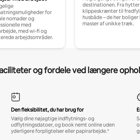
destinationen. Fra hytter
gelige
klippeskrænter til fredfy
atningsmuligheder for
husbåde – de her boliger 
ale nomader og
masser af unikke træk.
ssionelle med
arbejde, med wi-fi og
kerede arbejdsområder.
aciliteter og fordele ved længere opho
Den fleksibilitet, du har brug for
E
Vælg dine nøjagtige indflytnings- og
S
udflytningsdatoer, og book nemt online uden
o
yderligere forpligtelser eller papirarbejde.*
g