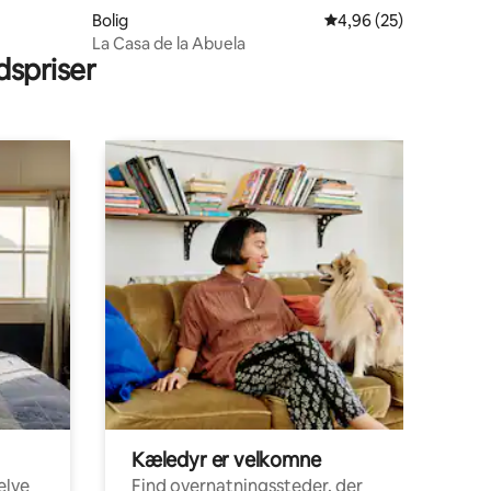
Bolig
4,96 ud af 5 i gennem
4,96 (25)
La Casa de la Abuela
spriser
Kæledyr er velkomne
elve
Find overnatningssteder, der