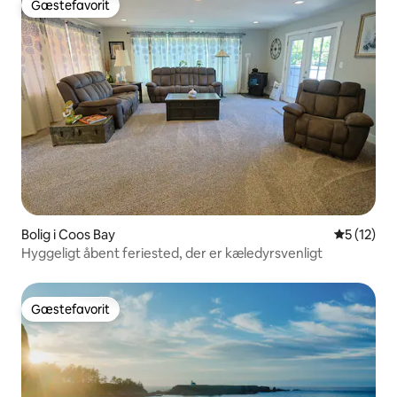
Gæstefavorit
Gæstefavorit
Bolig i Coos Bay
5 ud af 5 
5 (12)
Hyggeligt åbent feriested, der er kæledyrsvenligt
Gæstefavorit
Gæstefavorit