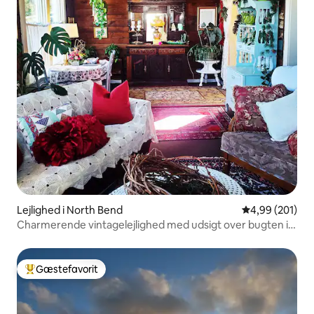
Lejlighed i North Bend
4,99 ud af 5 i
4,99 (201)
Charmerende vintagelejlighed med udsigt over bugten i
centrum
Gæstefavorit
Bedste gæstefavorit