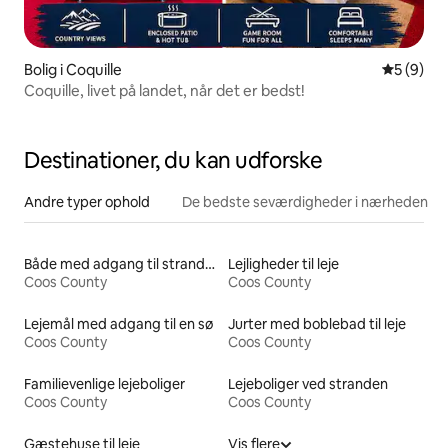
Bolig i Coquille
5 ud af 5
5 (9)
Coquille, livet på landet, når det er bedst!
Destinationer, du kan udforske
Andre typer ophold
De bedste seværdigheder i nærheden
Både med adgang til stranden til leje
Lejligheder til leje
Coos County
Coos County
Lejemål med adgang til en sø
Jurter med boblebad til leje
Coos County
Coos County
Familievenlige lejeboliger
Lejeboliger ved stranden
Coos County
Coos County
Gæstehuse til leje
Vis flere