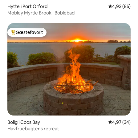
Hytte i Port Orford
4,92 ud af 5 
4,92 (85)
Mobley Myrtle Brook | Boblebad
Gæstefavorit
Bedste gæstefavorit
Bolig i Coos Bay
4,97 ud af 5 
4,97 (34)
Havfruebugtens retreat