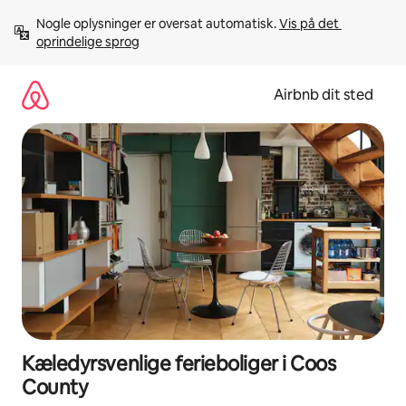
Gå
Nogle oplysninger er oversat automatisk. 
Vis på det 
videre
oprindelige sprog
til
indhold
Airbnb dit sted
Kæledyrsvenlige ferieboliger i Coos
County