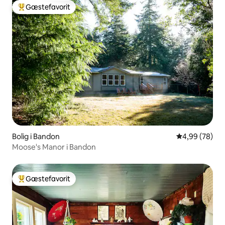
Gæstefavorit
Bedste gæstefavorit
Bolig i Bandon
4,99 ud af 5 
4,99 (78)
Moose's Manor i Bandon
Gæstefavorit
Bedste gæstefavorit