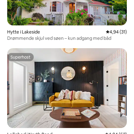
Hytte i Lakeside
4,94 ud af 5 
4,94 (31)
Drømmende skjul ved søen – kun adgang med båd
Superhost
Superhost