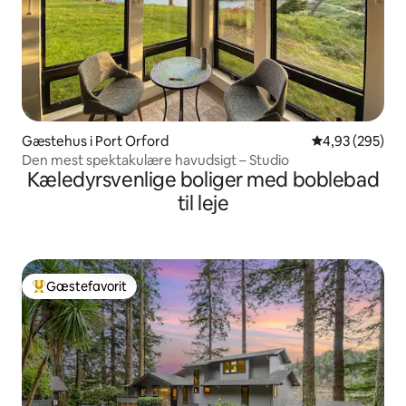
Gæstehus i Port Orford
4,93 ud af 5 i
4,93 (295)
Den mest spektakulære havudsigt – Studio
Kæledyrsvenlige boliger med boblebad
til leje
Gæstefavorit
Bedste gæstefavorit