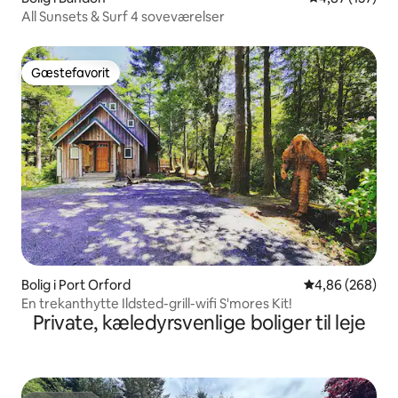
All Sunsets & Surf 4 soveværelser
Gæstefavorit
Gæstefavorit
Bolig i Port Orford
4,86 ud af 5 i
4,86 (268)
En trekanthytte Ildsted-grill-wifi S'mores Kit!
Private, kæledyrsvenlige boliger til leje