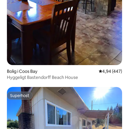
Bolig i Coos Bay
4,94 ud af 5 i
4,94 (447)
Hyggeligt Bastendorff Beach House
Superhost
Superhost