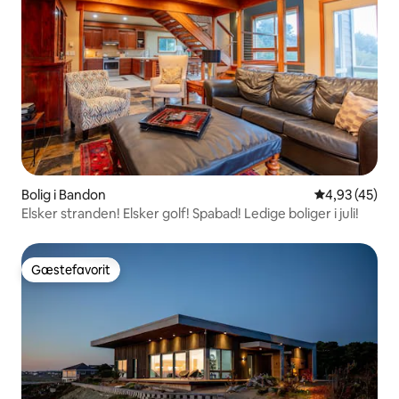
Bolig i Bandon
4,93 ud af 5 
4,93 (45)
Elsker stranden! Elsker golf! Spabad! Ledige boliger i juli!
Gæstefavorit
Gæstefavorit