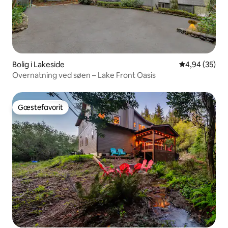
Bolig i Lakeside
4,94 ud af 5 
4,94 (35)
Overnatning ved søen – Lake Front Oasis
Gæstefavorit
Gæstefavorit