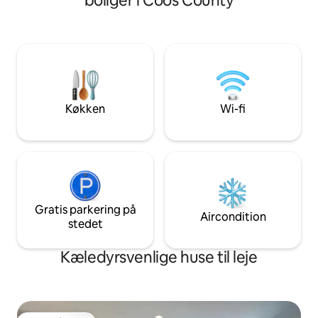
boliger i Coos County
det perfekte smuttested for dem, der
Masser af parkering
ønsker at sætte farten ned og fordybe
autocamper, ATV, b
sig i den fantastiske kystnære skønhed.
Omgivet af event
Vi byder hjerteligt velkommen til folk fra
Dock kun 1,7 miles
alle baggrunde og samfundslag, så de
verdensberømte B
kan nyde et stykke kunstnerisk paradis
mindre end 20 min
langs den sydlige kyst i Oregon. Kæledyr
verdensberømte 
er gratis!!
Resort kun en hal
Køkken
Wi-fi
Gratis parkering på
Aircondition
stedet
Kæledyrsvenlige huse til leje