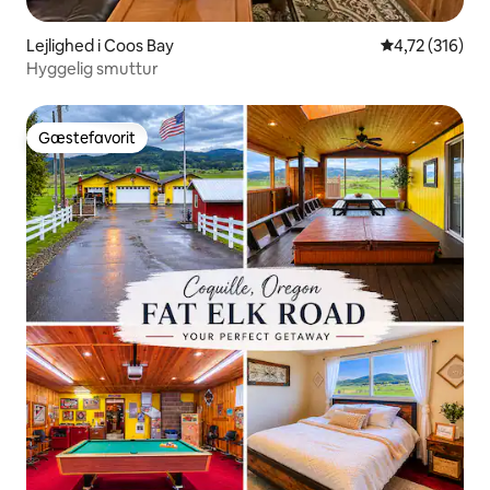
Lejlighed i Coos Bay
4,72 ud af 5 i
4,72 (316)
Hyggelig smuttur
Gæstefavorit
Gæstefavorit