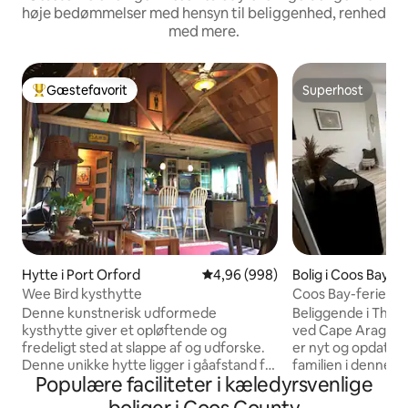
høje bedømmelser med hensyn til beliggenhed, renhed
med mere.
Gæstefavorit
Superhost
Bedste gæstefavorit
Superhost
Hytte i Port Orford
4,96 ud af 5 i gennemsnitlig be
4,96 (998)
Bolig i Coos Bay
Wee Bird kysthytte
Coos Bay-ferie, kra
golf, klitter.
Denne kunstnerisk udformede
Beliggende i Third
kysthytte giver et opløftende og
ved Cape Arago Hi
fredeligt sted at slappe af og udforske.
er nyt og opdatere
Denne unikke hytte ligger i gåafstand fra
familien i denne fr
Populære faciliteter i kæledyrsvenlige
smukke strande, det lokale kooperativ
tilbyder tv i alle
og flere restauranter og barer. Den er
højhastigheds-WiFi