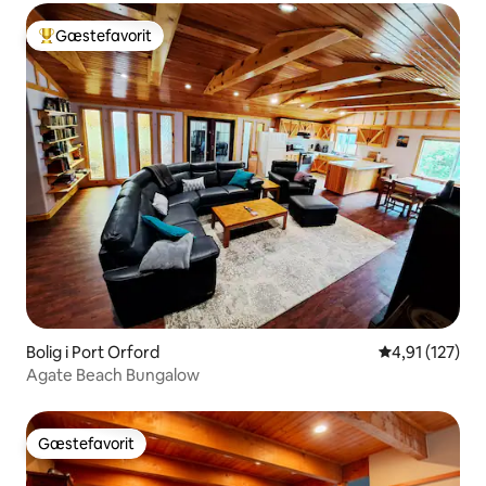
Gæstefavorit
Bedste gæstefavorit
Bolig i Port Orford
4,91 ud af 5 i
4,91 (127)
Agate Beach Bungalow
Gæstefavorit
Gæstefavorit