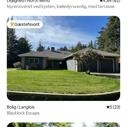
Lejlighed i North Bend
4,84 ud af 5 
4,84 (62)
Nyrenoveret ved kysten, kæledyrsvenlig, med terrasse
Gæstefavorit
Bedste gæstefavorit
Bolig i Langlois
5 ud af 5 
5 (23)
Blacklock Escape