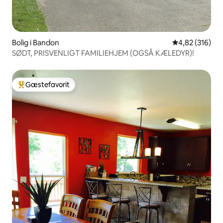
Bolig i Bandon
4,82 ud af 5 i
4,82 (316)
SØDT, PRISVENLIGT FAMILIEHJEM (OGSÅ KÆLEDYR)!
Gæstefavorit
Bedste gæstefavorit