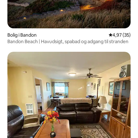
Bolig i Bandon
4,97 ud af 5 
4,97 (35)
Bandon Beach | Havudsigt, spabad og adgang til stranden