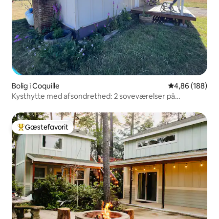
Bolig i Coquille
4,86 ud af 5 i
4,86 (188)
Kysthytte med afsondrethed: 2 soveværelser på
hesteejendom
Gæstefavorit
Bedste gæstefavorit