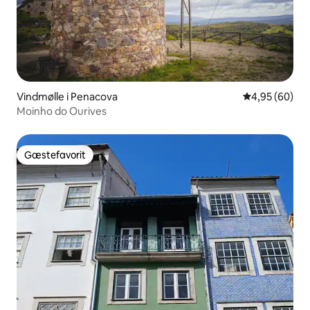
Vindmølle i Penacova
4,95 ud af 5 
4,95 (60)
Moinho do Ourives
Gæstefavorit
Gæstefavorit