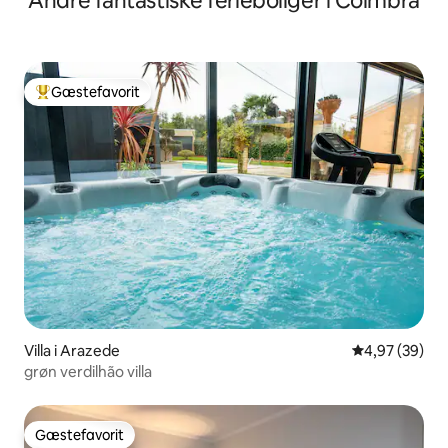
Andre fantastiske ferieboliger i Coimbra
Gæstefavorit
Bedste gæstefavorit
Villa i Arazede
4,97 ud af 5 
4,97 (39)
grøn verdilhão villa
Gæstefavorit
Gæstefavorit