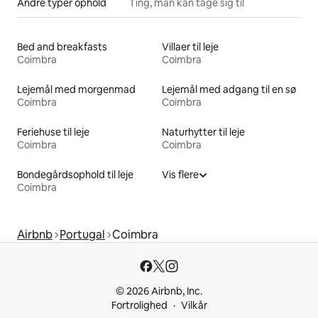
Andre typer ophold
Ting, man kan tage sig til
Bed and breakfasts
Villaer til leje
Coimbra
Coimbra
Lejemål med morgenmad
Lejemål med adgang til en sø
Coimbra
Coimbra
Feriehuse til leje
Naturhytter til leje
Coimbra
Coimbra
Bondegårdsophold til leje
Vis flere
Coimbra
Airbnb
Portugal
Coimbra
© 2026 Airbnb, Inc.
Fortrolighed
Vilkår