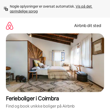
Gå
Nogle oplysninger er oversat automatisk. 
Vis på det 
videre
oprindelige sprog
til
indhold
Airbnb dit sted
Ferieboliger i Coimbra
Find og book unikke boliger på Airbnb