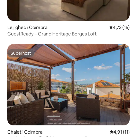
Lejlighed i Coimbra
4,73 ud af 5
4,73 (15)
GuestReady – Grand Heritage Borges Loft
Superhost
Superhost
Chalet i Coimbra
4,91 ud af 5
4,91 (11)