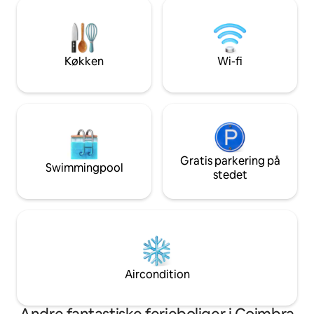
originale arkitektoniske elementer med
adgang til en solt
et moderne design. Den tilbyder
sæsonbestemt swi
komfort, raffinement og en
til afslappende d
førsteklasses beliggenhed tæt på
foråret og sommer
restauranter, butikker og de vigtigste
året rundt.
Køkken
Wi-fi
turistattraktioner.
Gratis parkering på
Swimmingpool
stedet
Aircondition