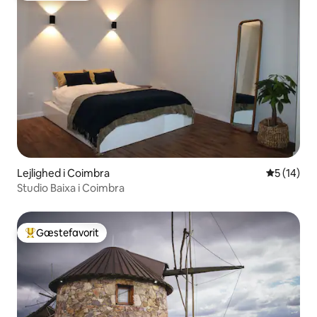
Lejlighed i Coimbra
5 ud af 5 
5 (14)
Studio Baixa i Coimbra
Gæstefavorit
Bedste gæstefavorit