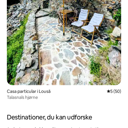
Casa particular i Lousã
5 ud af 5 
5 (50)
Talasnals hjørne
Destinationer, du kan udforske