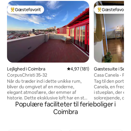
Gæstefavorit
Gæstefavorit
Bedste gæstefavorit
Bedste gæstefavo
Lejlighed i Coimbra
4,97 ud af 5 i gennemsnitlig b
4,97 (181)
Gæstesuite i Serp
CorpusChristi 35-32
Casa Canela - Frede
Når du træder ind i dette unikke rum,
Tag til den portugi
bliver du omgivet af en moderne,
Canela, en fredeli
elegant atmosfære, der emmer af
i stueplan, der er id
historie. Dette eksklusive loft har en stor
solorejsende, der 
Populære faciliteter til ferieboliger i
terrasse, der er perfekt til fredfyldte
plads til at slappe
øjeblikke, med en betagende udsigt
kun en kort køretu
Coimbra
over byen. Boligen ligger i det gamle
et roligt sted at h
kvarter Judiaria Velha i det historiske
centrale Portugal. Gæsterne har e
hjerte af Coimbra og kombinerer
privat terrasse, u