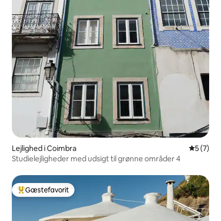
Lejlighed i Coimbra
5 ud af 5
5 (7)
Studielejligheder med udsigt til grønne områder 4
Gæstefavorit
Bedste gæstefavorit