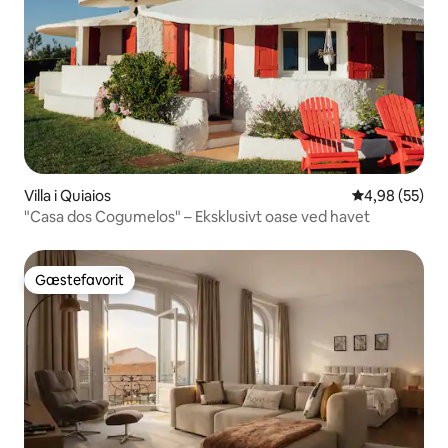
Villa i Quiaios
4,98 ud af 5 
4,98 (55)
"Casa dos Cogumelos" – Eksklusivt oase ved havet
Gæstefavorit
Gæstefavorit