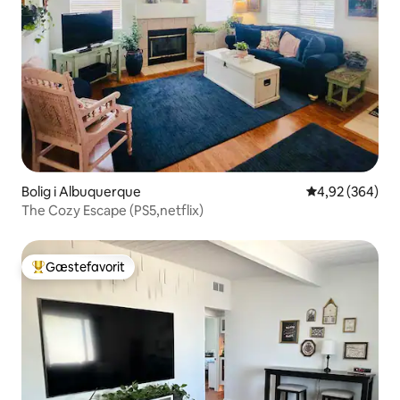
Bolig i Albuquerque
4,92 ud af 5 i
4,92 (364)
The Cozy Escape (PS5,netflix)
Gæstefavorit
Bedste gæstefavorit