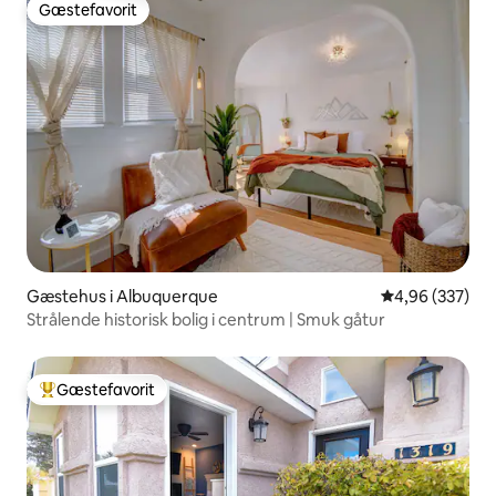
Gæstefavorit
Gæstefavorit
Gæstehus i Albuquerque
4,96 ud af 5 i
4,96 (337)
Strålende historisk bolig i centrum | Smuk gåtur
Gæstefavorit
Bedste gæstefavorit