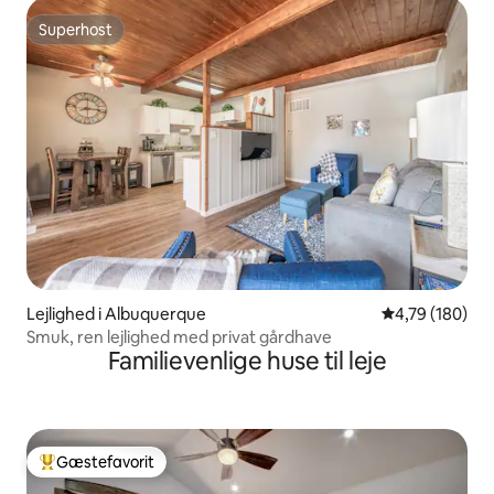
Superhost
Superhost
Lejlighed i Albuquerque
4,79 ud af 5 i
4,79 (180)
Smuk, ren lejlighed med privat gårdhave
Familievenlige huse til leje
Gæstefavorit
Bedste gæstefavorit