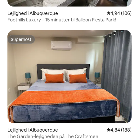
Lejlighed i Albuquerque
4,94 ud af 5 i
4,94 (106)
Foothills Luxury – 15 minutter til Balloon Fiesta Park!
Superhost
Superhost
Lejlighed i Albuquerque
4,84 ud af 5 i
4,84 (188)
The Garden-lejligheden på The Craftsmen