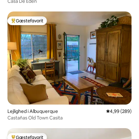
Casa De Eden
Gæstefavorit
Bedste gæstefavorit
Lejlighed i Albuquerque
4,99 ud af 5 i
4,99 (289)
Castañas Old Town Casita
Gæstefavorit