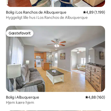
Bolig i Los Ranchos de Albuquerque
4,89 ud af 5 i g
4,89 (1.199)
Hyggeligt lille hus i Los Ranchos de Albuquerque
Gæstefavorit
Gæstefavorit
Bolig i Albuquerque
4,88 ud af 5 i
4,88 (160)
Hjem kære hjem