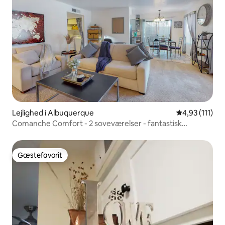
Lejlighed i Albuquerque
4,93 ud af 5 
4,93 (111)
Comanche Comfort - 2 soveværelser - fantastisk
beliggenhed
Gæstefavorit
Gæstefavorit