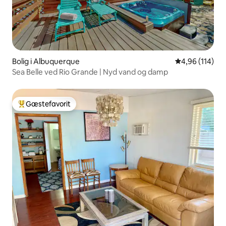
Bolig i Albuquerque
4,96 ud af 5 i
4,96 (114)
Sea Belle ved Rio Grande | Nyd vand og damp
Gæstefavorit
Bedste gæstefavorit