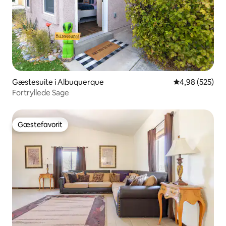
Gæstesuite i Albuquerque
4,98 ud af 5 i
4,98 (525)
Fortryllede Sage
Gæstefavorit
Gæstefavorit