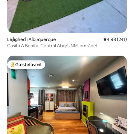
Lejlighed i Albuquerque
4,98 ud af 5 i
4,98 (241)
Casita A Bonita, Central Abq/UNM-området
Gæstefavorit
Bedste gæstefavorit