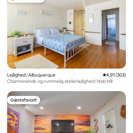
Bedste gæstefavorit
Lejlighed i Albuquerque
4,91 ud af 5 i
4,91 (303)
Charmerende og rummelig atelierlejlighed i Nob Hill
Gæstefavorit
Gæstefavorit