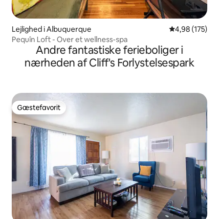
Lejlighed i Albuquerque
4,98 ud af 5 i
4,98 (175)
Pequîn Loft - Over et wellness-spa
Andre fantastiske ferieboliger i
nærheden af Cliff's Forlystelsespark
Gæstefavorit
Gæstefavorit