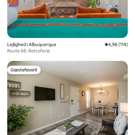
Lejlighed i Albuquerque
4,96 ud af 5 i
4,96 (114)
Route 66: Retroferie
Gæstefavorit
Gæstefavorit