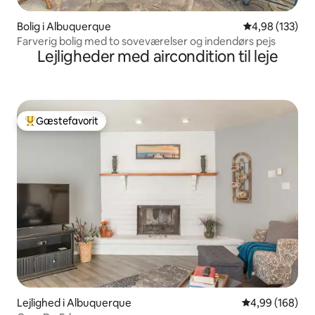
Bolig i Albuquerque
4,98 ud af 5 i
4,98 (133)
Farverig bolig med to soveværelser og indendørs pejs
Lejligheder med aircondition til leje
Gæstefavorit
Bedste gæstefavorit
Lejlighed i Albuquerque
4,99 ud af 5 i
4,99 (168)