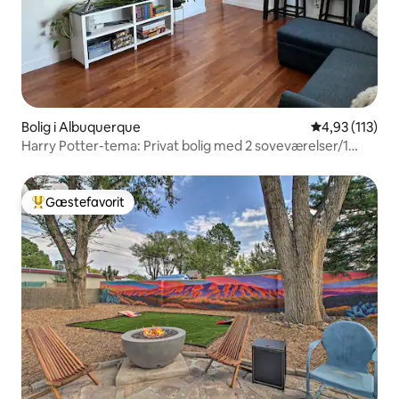
Bolig i Albuquerque
4,93 ud af 5 i
4,93 (113)
Harry Potter-tema: Privat bolig med 2 soveværelser/1
badeværelse
Gæstefavorit
Bedste gæstefavorit