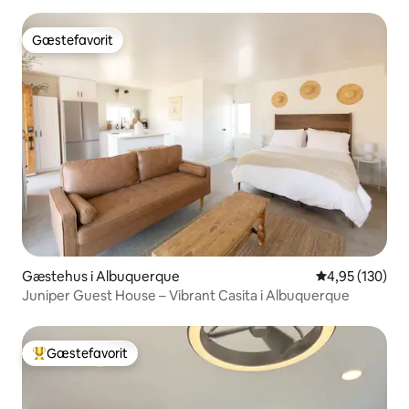
Gæstefavorit
Gæstefavorit
Gæstehus i Albuquerque
4,95 ud af 5 i
4,95 (130)
Juniper Guest House – Vibrant Casita i Albuquerque
Gæstefavorit
Bedste gæstefavorit