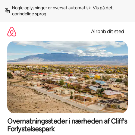
Gå
Nogle oplysninger er oversat automatisk. 
Vis på det 
videre
oprindelige sprog
til
indhold
Airbnb dit sted
Overnatningssteder i nærheden af Cliff's
Forlystelsespark