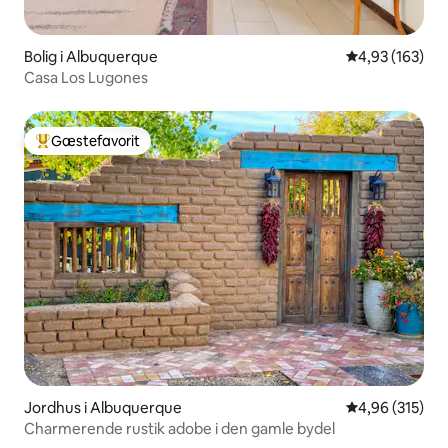
Bolig i Albuquerque
4,93 ud af 5 i
4,93 (163)
Casa Los Lugones
Gæstefavorit
Bedste gæstefavorit
Jordhus i Albuquerque
4,96 ud af 5 i
4,96 (315)
Charmerende rustik adobe i den gamle bydel