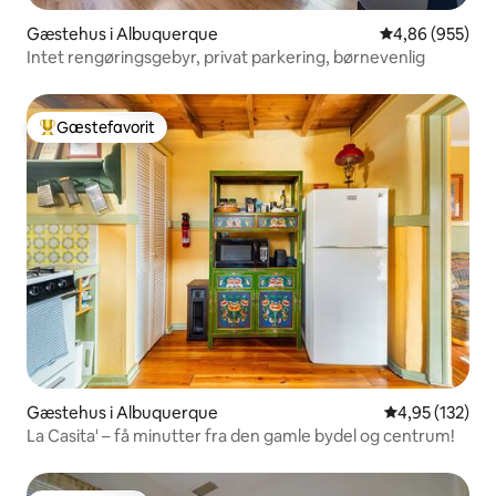
Gæstehus i Albuquerque
4,86 ud af 5 i
4,86 (955)
Intet rengøringsgebyr, privat parkering, børnevenlig
Gæstefavorit
Bedste gæstefavorit
Gæstehus i Albuquerque
4,95 ud af 5 i
4,95 (132)
La Casita' – få minutter fra den gamle bydel og centrum!