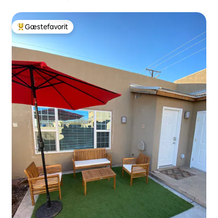
Gæstefavorit
Bedste gæstefavorit