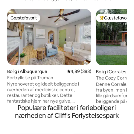
Gæstefavorit
Gæstefavorit
Gæstefavorit
Bedste gæstefavo
Bolig i Albuquerque
4,89 ud af 5 i gennemsnitlig be
4,89 (383)
Bolig i Corrales
Fortryllelse på Truman
The Cozy Corrales
Nyrenoveret og ideelt beliggende i
Denne Corrales cas
nærheden af medicinske centre,
fra byen, men ligge
restauranter og butikker. Dette
lille gårdsamfund C
fantastiske hjem har nye gulve,
beliggende på den
Populære faciliteter i ferieboliger i
bordplader i granit og nye hvidevarer.
Acequia (vandvej),
Bemærk, at denne bolig er udstyret med
gå/cykle til bonde
nærheden af Cliff's Forlystelsespark
en fordampningskøler. Dette er
vingårde, bryggeri
forskelligt fra centralt klimaanlæg og
Grande Bosque og 
fungerer mest effektivt, når et vindue er
kvadratmeter store