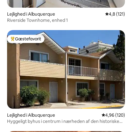
Lejlighed i Albuquerque
4,8 ud af 5 
4,8 (121)
Riverside Townhome, enhed 1
Gæstefavorit
Bedste gæstefavorit
Lejlighed i Albuquerque
4,96 ud af 5 i
4,96 (120)
Hyggeligt byhus i centrum i nærheden af den historiske
gamle bydel