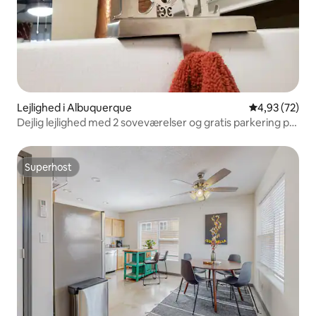
Lejlighed i Albuquerque
4,93 ud af 5 
4,93 (72)
Dejlig lejlighed med 2 soveværelser og gratis parkering på
stedet.
Superhost
Superhost