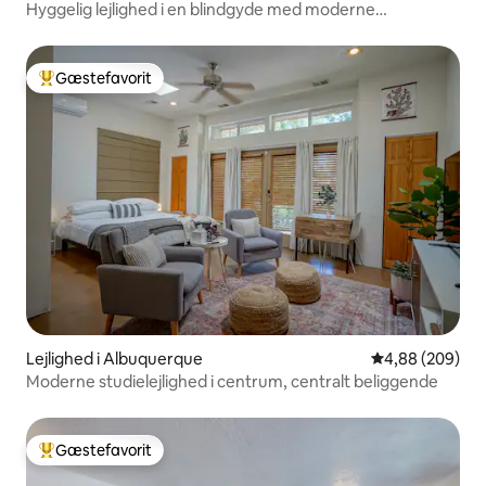
Hyggelig lejlighed i en blindgyde med moderne
hjemmekontor
Gæstefavorit
Bedste gæstefavorit
Lejlighed i Albuquerque
4,88 ud af 5 i
4,88 (209)
Moderne studielejlighed i centrum, centralt beliggende
Gæstefavorit
Bedste gæstefavorit