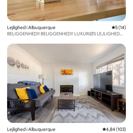
Lejlighed i Albuquerque
5 ud af 5 
5 (14)
BELIGGENHED!! BELIGGENHED!! LUXURIØS LEJLIGHED
MED HAVE I CENTRUM
Lejlighed i Albuquerque
4,84 ud af 5 i
4,84 (103)