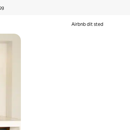
rog
Airbnb dit sted