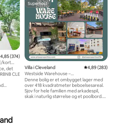
Superhost
Superhost
8 omtaler
,85 ud af 5 i gennemsnitlig bedømmelse, 374 omtaler
4,85 (374)
E/kort
Villa i Cleveland
4,89 ud af 5 i gennems
4,89 (283)
ce, det
Westside Warehouse –
IRBNB CLE
spabad/spilleværelse/billardbord og
Denne bolig er et ombygget lager med
meget mere
nd
over 418 kvadratmeter beboelsesareal.
g Down
Sjov for hele familien med arkadespil,
skak i naturlig størrelse og et poolbord.
Huset har også 5 rummelige
rrelse og
soveværelser, 3 komplette badeværelser
og 2 toiletter. Huset er for nylig blevet
eland
 min til
renoveret og har gulvvarme samt
smukke ovenlys. Terrasserne og haverne
l
gør det til en sand drøm at spise udenfor.