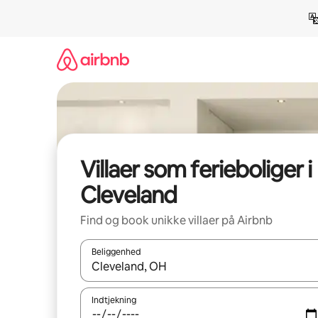
Gå
videre
til
indhold
Villaer som ferieboliger i
Cleveland
Find og book unikke villaer på Airbnb
Beliggenhed
Når resultaterne er tilgængelige, skal du navigere
Indtjekning