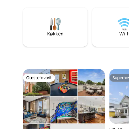
smukke fireetagers hus er over 2700
mere end 
kvm af moderne luksus, herunder et
strengt f
spabad, 8 hovedbruser, tilpasset
belysning, spilstue, pejs og eksklusivt
køkken. Du er velkommen til at sende os
en besked. Vi håber at være vært for dig
Køkken
Wi-f
snart!
Gæstefavorit
Superho
Gæstefavorit
Superho