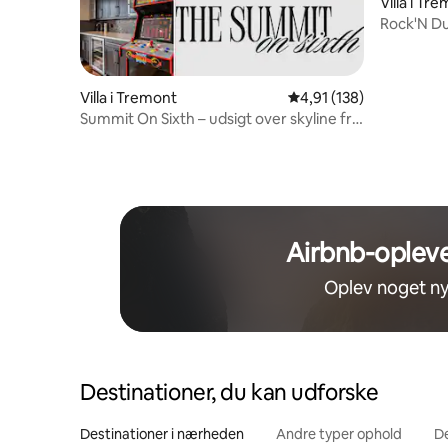
Villa i Tr
Rock'N Du
minutter i
Villa i Tremont
4,91 ud af 5 i gennems
4,91 (138)
Summit On Sixth – udsigt over skyline fra
tagterrasse
Airbnb-opleve
Oplev noget ny
Destinationer, du kan udforske
Destinationer i nærheden
Andre typer ophold
D