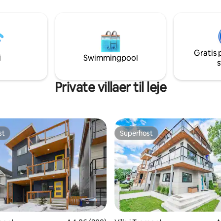
det tilladte antal gæster er
FirstEnergy Stadium, 2 mil/1 min
orbudt.
25th
Gratis 
i
Swimmingpool
s
Private villaer til leje
st
Superhost
st
Superhost