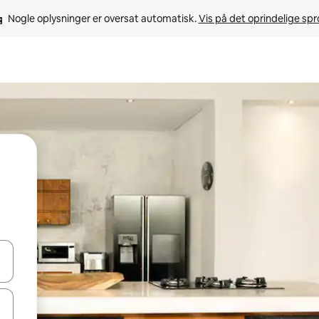
Nogle oplysninger er oversat automatisk. 
Vis på det oprindelige sp
 med piletasterne op og ned eller se mere ved at trykke eller stryge.