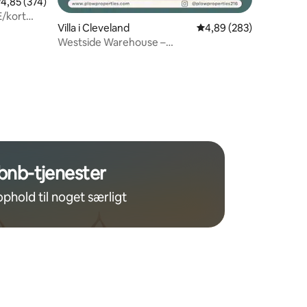
8 omtaler
,85 ud af 5 i gennemsnitlig bedømmelse, 374 omtaler
4,85 (374)
E/kort
Villa i Cleveland
4,89 ud af 5 i gennems
4,89 (283)
Westside Warehouse –
spabad/spilleværelse/billardbord og
meget mere
bnb-tjenester
ophold til noget særligt