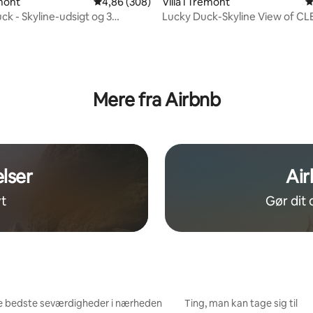
emont
4,86 ud af 5 i gennemsnitlig bedømmelse, 30
4,86 (308)
Villa i Tremont
4
ck - Skyline-udsigt og 3
Lucky Duck-Skyline View of CL
 bil til centrum
gåtur til centrum
nitlig bedømmelse, 138 omtaler
Mere fra Airbnb
lser
Air
t
Gør dit 
e bedste seværdigheder i nærheden
Ting, man kan tage sig til