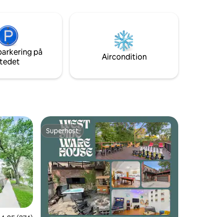
 til West
Det ligger også 7 minutter fra centrum
og er omgivet af mange lokale barer og
restauranter.
parkering på
Aircondition
tedet
Superhost
Superhost