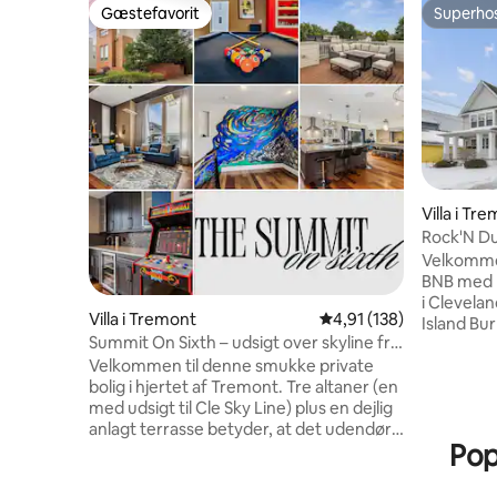
Gæstefavorit
Superho
Gæstefavorit
Superho
Villa i Tr
Rock'N Du
minutter i
Velkommen
BNB med R
i Clevela
Villa i Tremont
4,91 ud af 5 i gennems
4,91 (138)
Island Bu
Summit On Sixth – udsigt over skyline fra
Cle). Nyd
tagterrasse
Velkommen til denne smukke private
skyline,
bolig i hjertet af Tremont. Tre altaner (en
nærhed ti
med udsigt til Cle Sky Line) plus en dejlig
attraktion
anlagt terrasse betyder, at det udendørs
med luksu
Popu
område er lige så fantastisk som
møbleret f
indendørs. Der er fire parkeringspladser
mindeværdig. Fester er 
- to i garagen og to i indkørslen. Dette
omstændig