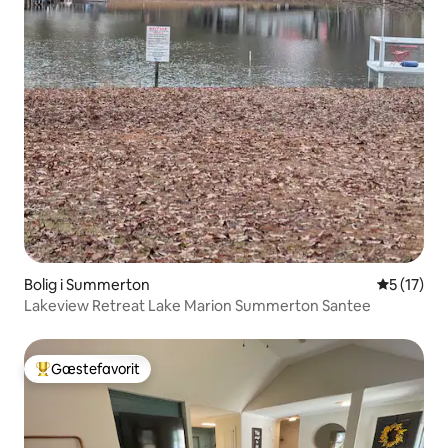
Bolig i Summerton
5 ud af 5 
5 (17)
Lakeview Retreat Lake Marion Summerton Santee
Gæstefavorit
Bedste gæstefavorit