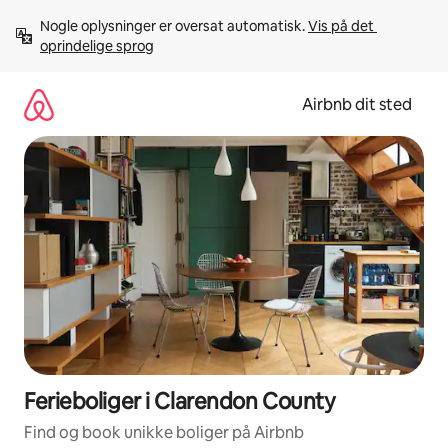
Gå
Nogle oplysninger er oversat automatisk. 
Vis på det 
videre
oprindelige sprog
til
indhold
Airbnb dit sted
Ferieboliger i Clarendon County
Find og book unikke boliger på Airbnb