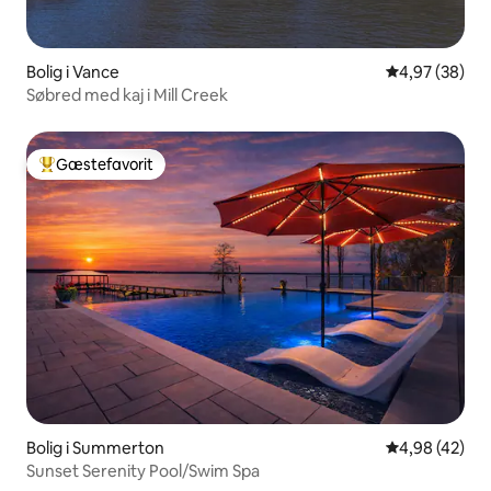
Bolig i Vance
4,97 ud af 5 
4,97 (38)
Søbred med kaj i Mill Creek
Gæstefavorit
Bedste gæstefavorit
Bolig i Summerton
4,98 ud af 5 
4,98 (42)
Sunset Serenity Pool/Swim Spa