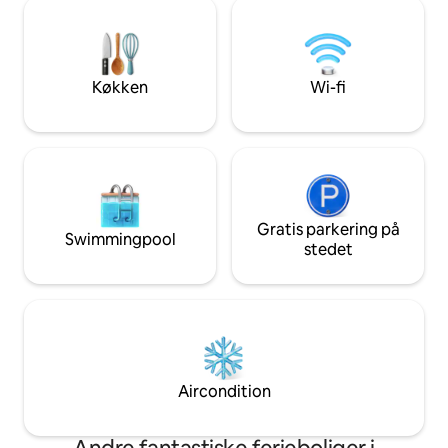
Park og Congaree Nat. Parkér. Det er
Privat baggård, gril
kun to timer til Myrtle Beach eller
spil. - Centralt b
Charleston og tre timer til bjergene.
Shaw AFB, Tuomey
Selvom denne hytte har en praktisk
parker og meget 
beliggenhed, er den et roligt sted, hvor
Køkken
Wi-fi
man kan slappe af.
Gratis parkering på
Swimmingpool
stedet
Aircondition