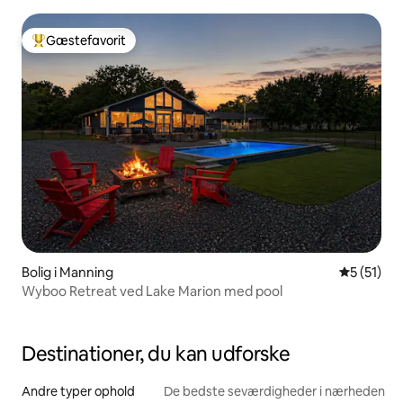
Gæstefavorit
Bedste gæstefavorit
Bolig i Manning
5 ud af 5 
5 (51)
Wyboo Retreat ved Lake Marion med pool
Destinationer, du kan udforske
Andre typer ophold
De bedste seværdigheder i nærheden