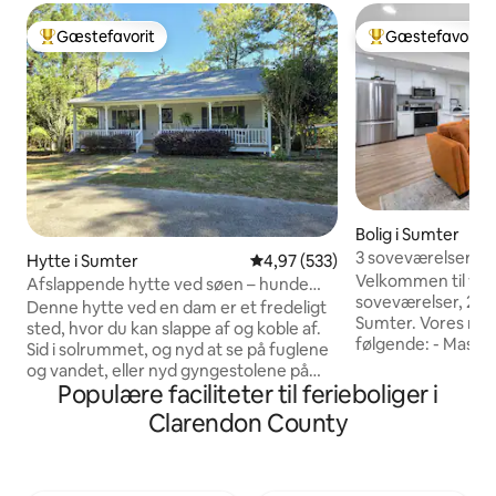
Gæstefavorit
Gæstefavorit
Bedste gæstefavorit
Bedste gæstefavo
Bolig i Sumter
3 soveværelser, 2
Hytte i Sumter
4,97 ud af 5 i gennemsnitlig be
4,97 (533)
ShawAFB, spilrum
Velkommen til vo
Afslappende hytte ved søen – hunde
soveværelser, 2 b
tilladt
Denne hytte ved en dam er et fredeligt
Sumter. Vores moderne indretning har
sted, hvor du kan slappe af og koble af.
følgende: - Master bdrm med kingsize-
Sid i solrummet, og nyd at se på fuglene
dobbeltseng/ ensu
og vandet, eller nyd gyngestolene på
senge i andre være
Populære faciliteter til ferieboliger i
verandaen foran, hvor du kan lytte til
køkken, kaffestatio
fuglene og frøerne. Vi ligger 12 minutter
Clarendon County
fjernsyn i værelse
fra Sumters centrum og 20 minutter fra
poolbord, bordtenn
Shaw AFB. Lokale seværdigheder er
Arbejdsområde, wi
Swan Lake Iris Gardens, Poinsett State
printer, skrivebor