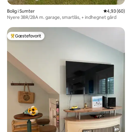
Bolig i Sumter
4,93 ud af 5 
4,93 (60)
Nyere 3BR/2BA m. garage, smartlås, + indhegnet gård
Gæstefavorit
Bedste gæstefavorit