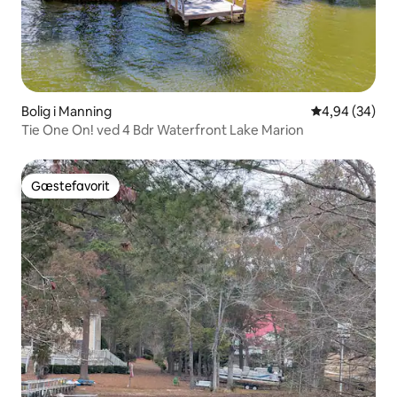
Bolig i Manning
4,94 ud af 5 
4,94 (34)
Tie One On! ved 4 Bdr Waterfront Lake Marion
Gæstefavorit
Gæstefavorit