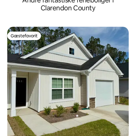
Andre fantastiske ferieboliger i
Clarendon County
Gæstefavorit
Gæstefavorit