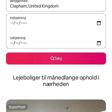
Beliggenhed
Når resultaterne er tilgængelige, skal du navigere med piletaste
Indtjekning
Udtjekning
Søg
Lejeboliger til månedlange ophold i
nærheden
Superhost
Superhost