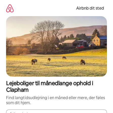
Gå
videre
Airbnb dit sted
til
indhold
Lejeboliger til månedlange ophold i
Clapham
Find langtidsudlejning i en måned eller mere, der føles
som dit hjem.