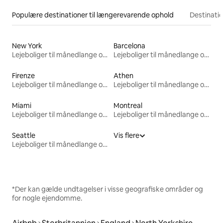
Populære destinationer til længerevarende ophold
Destinati
New York
Barcelona
Lejeboliger til månedlange ophold
Lejeboliger til månedlange ophold
Firenze
Athen
Lejeboliger til månedlange ophold
Lejeboliger til månedlange ophold
Miami
Montreal
Lejeboliger til månedlange ophold
Lejeboliger til månedlange ophold
Seattle
Vis flere
Lejeboliger til månedlange ophold
*Der kan gælde undtagelser i visse geografiske områder og
for nogle ejendomme.