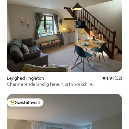
Lejlighed i Ingleton
4,91 ud af 5 
4,91 (32)
Charmerende landlig ferie, North Yorkshire.
Gæstefavorit
Bedste gæstefavorit