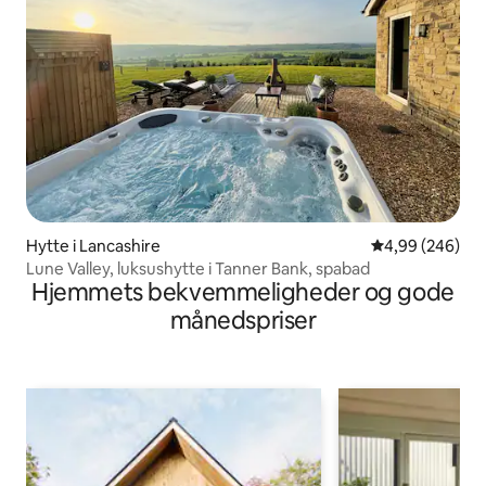
Hytte i Lancashire
4,99 ud af 5 i
4,99 (246)
Lune Valley, luksushytte i Tanner Bank, spabad
Hjemmets bekvemmeligheder og gode
månedspriser