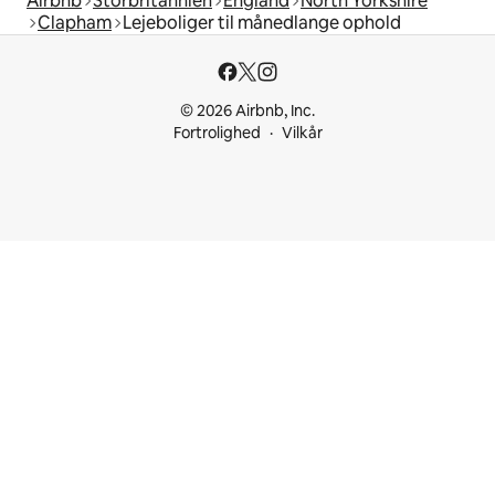
Airbnb
Storbritannien
England
North Yorkshire
Clapham
Lejeboliger til månedlange ophold
© 2026 Airbnb, Inc.
Fortrolighed
Vilkår