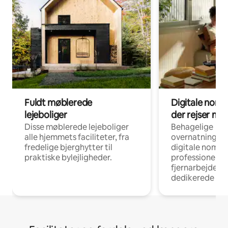
Fuldt møblerede
Digitale noma
lejeboliger
der rejser me
Disse møblerede lejeboliger
Behagelige
alle hjemmets faciliteter, fra
overnatningsmu
fredelige bjerghytter til
digitale nomad
praktiske bylejligheder.
professionelle
fjernarbejde, m
dedikerede ar