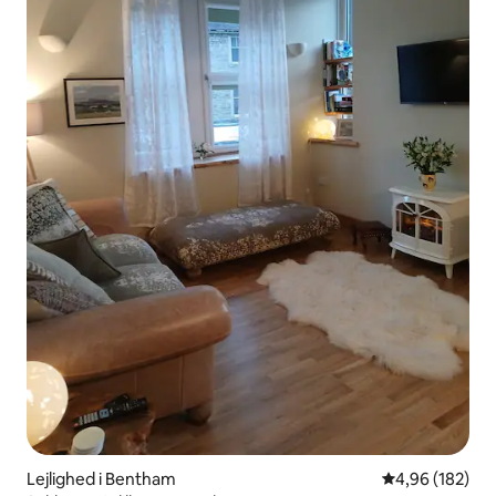
Lejlighed i Bentham
4,96 ud af 5 i
4,96 (182)