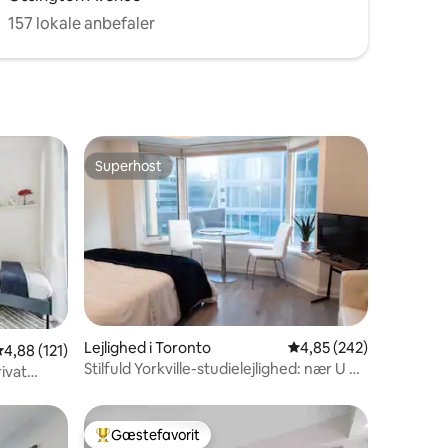
157 lokale anbefaler
Superhost
Superhost
7 omtaler
Lejlighed i Toronto
4,85 ud af 5 i gennems
4,85 (242)
,88 ud af 5 i gennemsnitlig bedømmelse, 121 omtaler
4,88 (121)
Stilfuld Yorkville-studielejlighed: nær U of
ivat
T og ROM
Gæstefavorit
Bedste gæstefavorit