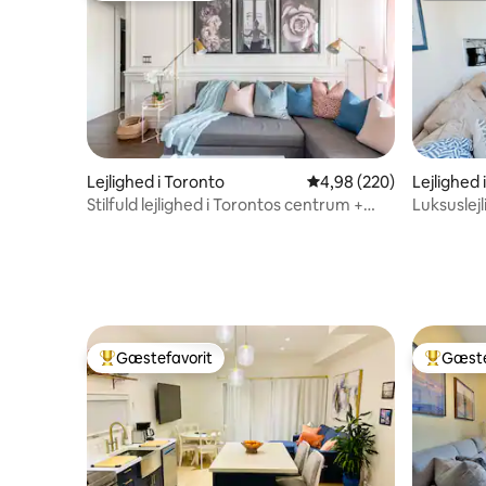
Lejlighed i Toronto
4,98 ud af 5 i gennemsn
4,98 (220)
Lejlighed 
Stilfuld lejlighed i Torontos centrum +
Luksuslej
gratis parkering
Gæstefavorit
Gæste
Bedste gæstefavorit
Bedste 