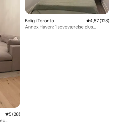
9 omtaler
Bolig i Toronto
4,87 ud af 5 i gennems
4,87 (123)
Annex Haven: 1 soveværelse plus
arbejdsværelse
5 ud af 5 i gennemsnitlig bedømmelse, 28 omtaler
5 (28)
med