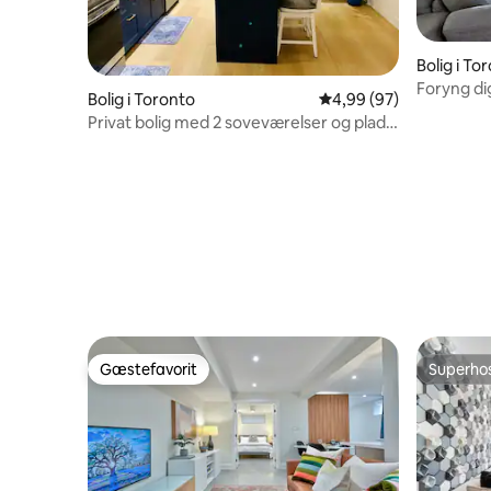
Bolig i To
Foryng dig 
Bolig i Toronto
4,99 ud af 5 i gennem
4,99 (97)
Toronto
Privat bolig med 2 soveværelser og plads
til 6 personer i nærheden af metroen
Gæstefavorit
Superho
Gæstefavorit
Superho