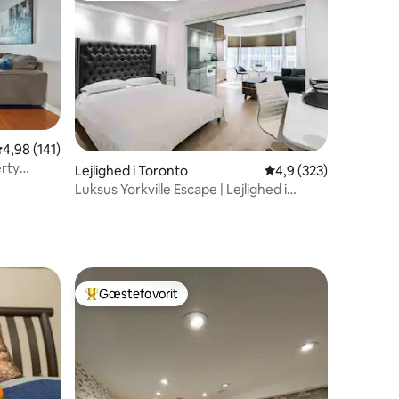
8 omtaler
,98 ud af 5 i gennemsnitlig bedømmelse, 141 omtaler
4,98 (141)
erty
Lejlighed i Toronto
4,9 ud af 5 i gennems
4,9 (323)
Luksus Yorkville Escape | Lejlighed i
førsteklasses beliggenhed
Gæstefavorit
Bedste gæstefavorit