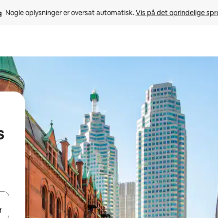
Nogle oplysninger er oversat automatisk. 
Vis på det oprindelige sp
s
 med piletasterne op og ned eller se mere ved at trykke eller stryge.