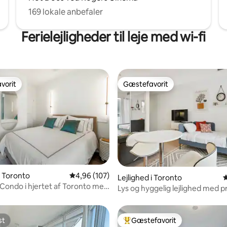
169 lokale anbefaler
Ferielejligheder til leje med wi-fi
vorit
Gæstefavorit
vorit
Gæstefavorit
nitlig bedømmelse, 114 omtaler
i Toronto
4,96 ud af 5 i gennemsnitlig bedømmelse, 10
4,96 (107)
Lejlighed i Toronto
4
Condo i hjertet af Toronto med
Lys og hyggelig lejlighed med pr
rkering
balkon - Ent. Dist
st
Gæstefavorit
st
Bedste gæstefavorit