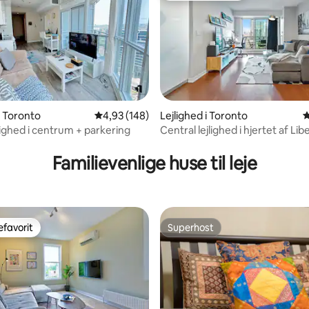
itlig bedømmelse, 220 omtaler
i Toronto
4,93 ud af 5 i gennemsnitlig bedømmelse, 14
4,93 (148)
Lejlighed i Toronto
4
lighed i centrum + parkering
Central lejlighed i hjertet af Lib
Village + parkering
Familievenlige huse til leje
favorit
Superhost
gæstefavorit
Superhost