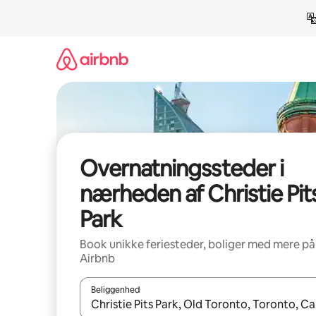
Gå
videre
til
indhold
Overnatningssteder i
nærheden af Christie Pit
Park
Book unikke feriesteder, boliger med mere på
Airbnb
Beliggenhed
Når resultaterne er tilgængelige, skal du navigere