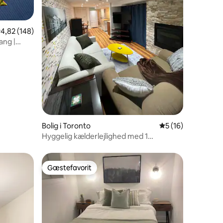
3 omtaler
,82 ud af 5 i gennemsnitlig bedømmelse, 148 omtaler
4,82 (148)
ang |
Bolig i Toronto
5 ud af 5 i gennem
5 (16)
Hyggelig kælderlejlighed med 1
soveværelse
Gæstefavorit
Gæstefavorit