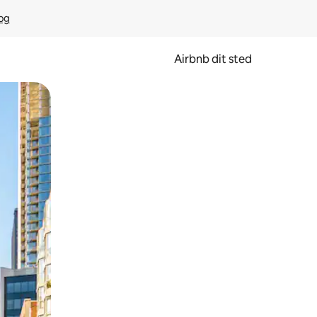
rog
Airbnb dit sted