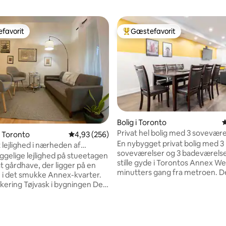
favorit
Gæstefavorit
gæstefavorit
Bedste gæstefavorit
nitlig bedømmelse, 154 omtaler
Bolig i Toronto
4
Privat hel bolig med 3 soveværel
i Toronto
4,93 ud af 5 i gennemsnitlig bedømmelse, 25
4,93 (256)
grupper nær metroen
En nybygget privat bolig med 3
 lejlighed i nærheden af
soveværelser og 3 badeværelser
y of Toronto
gelige lejlighed på stueetagen
stille gyde i Torontos Annex We
t gårdhave, der ligger på en
minutters gang fra metroen. 
de i det smukke Annex-kvarter.
bolig er lys, moderne og gen
rkering Tøjvask i bygningen Delt
indrettet, og den er ideel til fami
 minutters gang til metroen
grupper, der rejser sammen, o
minutters gang til
ønsker at bo i ét fælles logi. Nyd
eet, restauranterne og barerne i
komplet køkken, opvarmede gu
n og den historiske Christie