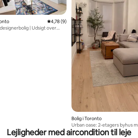
snitlig bedømmelse, 74 omtaler
ronto
4,78 ud af 5 i gennemsnitlig bedømmelse, 
4,78 (9)
esignerbolig | Udsigt over
tagterrassen.
Bolig i Toronto
Urban oase: 2-etagers byhus 
Lejligheder med aircondition til leje
parkering