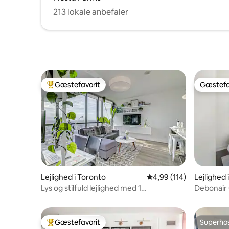
213 lokale anbefaler
Gæstefavorit
Gæstefa
Bedste gæstefavorit
Gæstefa
Lejlighed i Toronto
4,99 ud af 5 i gennems
4,99 (114)
Lejlighed 
Lys og stilfuld lejlighed med 1
Debonair 
soveværelse i King West
gratis pa
Gæstefavorit
Superho
Bedste gæstefavorit
Superho