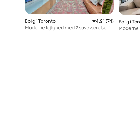
Bolig i Toronto
4,91 ud af 5 i gennem
4,91 (74)
Bolig i To
Moderne lejlighed med 2 soveværelser i
Moderne d
Little Italy
byen fra 