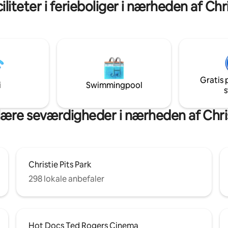
liteter i ferieboliger i nærheden af Chri
ubegrænset varmt vand og hurti
 Gåafstand til University of
Et par skridt fra restauranter, 
e Casa
butikker, men roligt og privat i
pus. Der er mange gode
Bedst egnet til gæster med be
er, barer og lokale
rejseplaner.
ebutikker inden for en kort
Gratis 
i
Swimmingpool
s
ære seværdigheder i nærheden af Christ
Christie Pits Park
298 lokale anbefaler
Hot Docs Ted Rogers Cinema