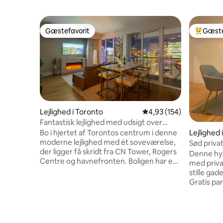
Gæstefavorit
Gæste
Gæstefavorit
Bedste 
Lejlighed i Toronto
4,93 ud af 5 i gennems
4,93 (154)
Fantastisk lejlighed med udsigt over
skyline, få skridt fra CN Tower
Lejlighed 
Bo i hjertet af Torontos centrum i denne
moderne lejlighed med ét soveværelse,
Sød privat
der ligger få skridt fra CN Tower, Rogers
Universit
Denne hyg
Centre og havnefronten. Boligen har en
med priva
komfortabel queensize-dobbeltseng i
stille ga
soveværelset og en sovesofa i stuen, der
Gratis pa
er perfekt til par eller små grupper. Nyd
baghave 5
udsigten over byens skyline gennem
(Christie Station) Fem 
gulv-til-loft-vinduerne, eller slap af på
Bloor Str
den private balkon. Lejligheden har et
Korea Tow