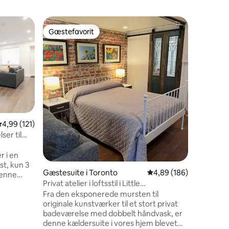
Bolig i T
Gæstefavorit
Gæst
Gæstefavorit
Bedste 
Kimchi L
Cozy, pea
space in 
personal
friends 
culture and ho
from sub
restaura
year icon
,99 ud af 5 i gennemsnitlig bedømmelse, 121 omtaler
4,99 (121)
★Karaoke
ser til
6 omtaler
services,
Boardgam
 i en
responsive hosts Per
st, kun 3
friends, 
Gæstesuite i Toronto
4,89 ud af 5 i gennems
4,89 (186)
Denne
authentic
Privat atelier i loftsstil i Little
nemtænkt
Italy/Ossington
Fra den eksponerede mursten til
lier eller
originale kunstværker til et stort privat
g som
badeværelse med dobbelt håndvask, er
 et
denne kældersuite i vores hjem blevet
lve,