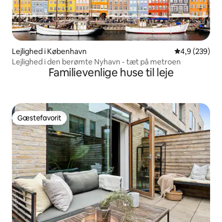
Lejlighed i København
4,9 ud af 5 i
4,9 (239)
Lejlighed i den berømte Nyhavn - tæt på metroen
Familievenlige huse til leje
Gæstefavorit
Gæstefavorit