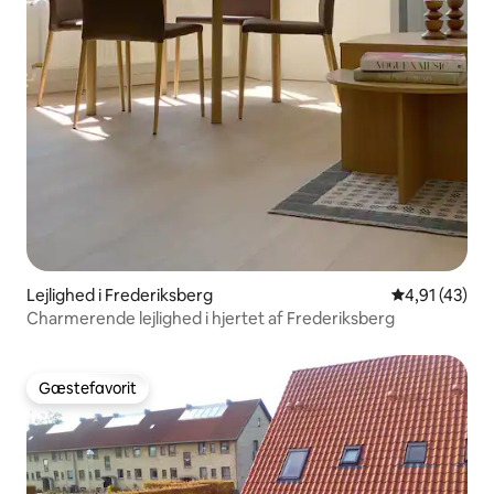
Lejlighed i Frederiksberg
4,91 ud af 5 
4,91 (43)
Charmerende lejlighed i hjertet af Frederiksberg
Gæstefavorit
Gæstefavorit