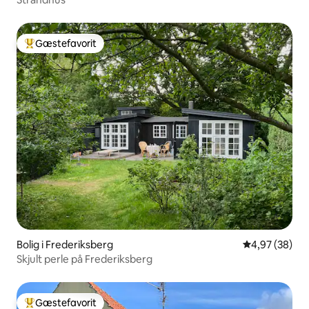
Gæstefavorit
Bedste gæstefavorit
Bolig i Frederiksberg
4,97 ud af 5 
4,97 (38)
Skjult perle på Frederiksberg
Gæstefavorit
Bedste gæstefavorit