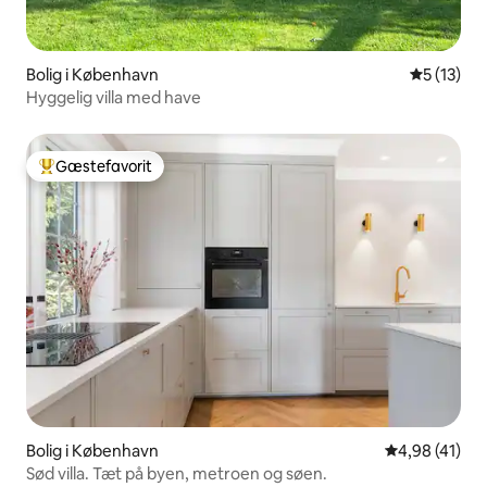
Bolig i København
5 ud af 5 
5 (13)
Hyggelig villa med have
Gæstefavorit
Bedste gæstefavorit
Bolig i København
4,98 ud af 5 
4,98 (41)
Sød villa. Tæt på byen, metroen og søen.