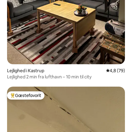
Lejlighed i Kastrup
4,8 ud af 5 
4,8 (79)
Lejlighed 2 min fra lufthavn – 10 min til city
Gæstefavorit
Bedste gæstefavorit