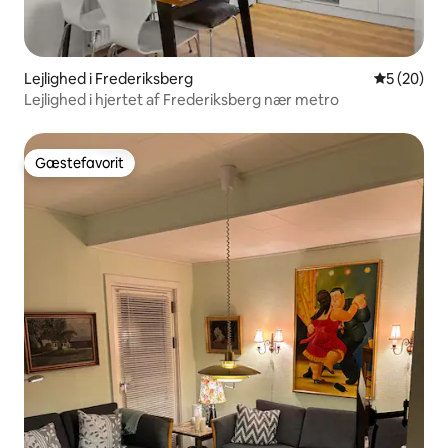
Lejlighed i Frederiksberg
5 ud af 5 
5 (20)
Lejlighed i hjertet af Frederiksberg nær metro
Gæstefavorit
Gæstefavorit