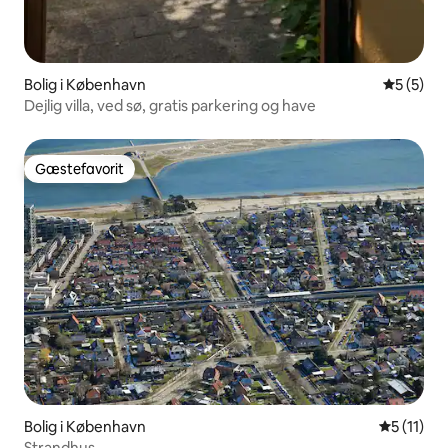
Bolig i København
5 ud af 5
5 (5)
Dejlig villa, ved sø, gratis parkering og have
Gæstefavorit
Gæstefavorit
Bolig i København
5 ud af 5
5 (11)
Strandhus