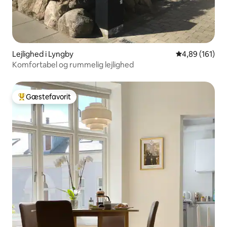
Lejlighed i Lyngby
4,89 ud af 5 i
4,89 (161)
Komfortabel og rummelig lejlighed
Gæstefavorit
Bedste gæstefavorit