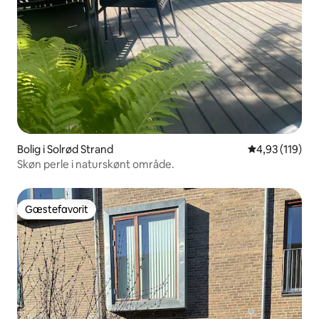
Bolig i Solrød Strand
4,93 ud af 5 i
4,93 (119)
Skøn perle i naturskønt område.
Gæstefavorit
Gæstefavorit