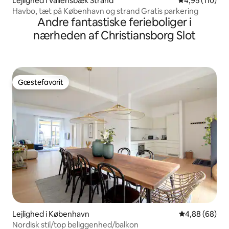
Lejlighed i Vallensbæk Strand
4,95 ud af 5 i
4,95 (110)
Havbo, tæt på København og strand Gratis parkering
Andre fantastiske ferieboliger i
nærheden af Christiansborg Slot
Gæstefavorit
Gæstefavorit
Lejlighed i København
4,88 ud af 5 
4,88 (68)
Nordisk stil/top beliggenhed/balkon