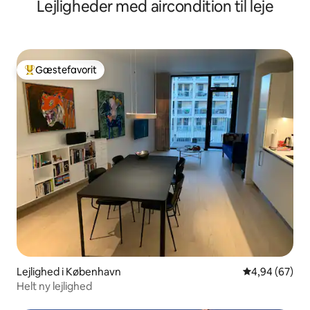
Lejligheder med aircondition til leje
Gæstefavorit
Bedste gæstefavorit
Lejlighed i København
4,94 ud af 5 
4,94 (67)
Helt ny lejlighed