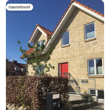
Gæstefavorit
Gæstefavorit