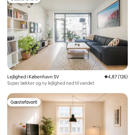
Gæstefavorit
Lejlighed i København SV
4,87 ud af 5 i
4,87 (126)
Super lækker og ny lejlighed ned til vandet
Gæstefavorit
Gæstefavorit