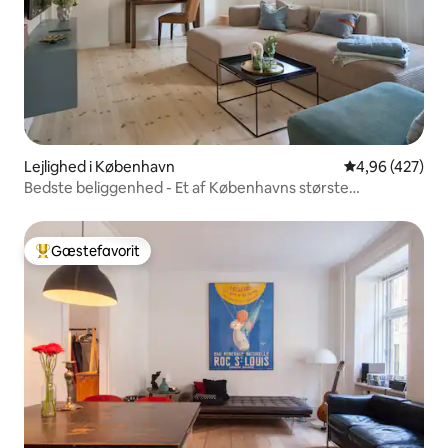
Lejlighed i København
4,96 ud af 5 i
4,96 (427)
Bedste beliggenhed - Et af Københavns største
badeværelser
Gæstefavorit
Bedste gæstefavorit