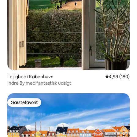
Lejlighed i København
4,99 ud af 5 i
4,99 (180)
Indre By med fantastisk udsigt
Gæstefavorit
Gæstefavorit