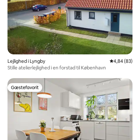
Lejlighed i Lyngby
4,84 ud af 5 
4,84 (83)
Stille atelierlejlighed i en forstad til København
Gæstefavorit
Gæstefavorit