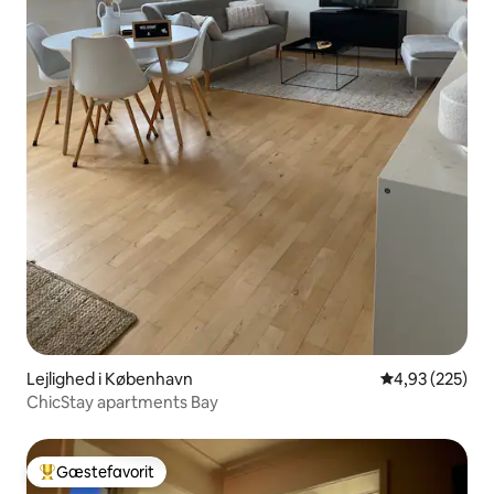
Lejlighed i København
4,93 ud af 5 i
4,93 (225)
ChicStay apartments Bay
Gæstefavorit
Bedste gæstefavorit