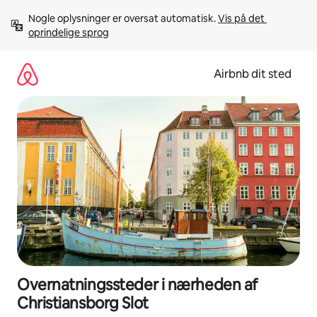
Gå
Nogle oplysninger er oversat automatisk. 
Vis på det 
videre
oprindelige sprog
til
indhold
Airbnb dit sted
Overnatningssteder i nærheden af
Christiansborg Slot