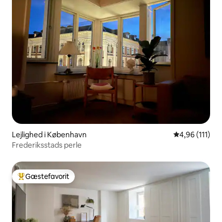
Lejlighed i København
4,96 ud af 5 
4,96 (111)
Frederiksstads perle
Gæstefavorit
Bedste gæstefavorit