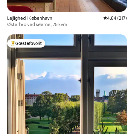
Lejlighed i København
4,84 ud af 5 i
4,84 (217)
Østerbro ved søerne, 75 kvm
Gæstefavorit
Bedste gæstefavorit