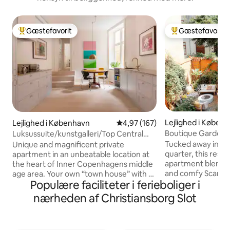
Gæstefavorit
Gæstefavorit
Bedste gæstefavorit
Bedste gæstefavo
Lejlighed i Køben
Lejlighed i København
4,97 ud af 5 i gennemsnitlig be
4,97 (167)
Boutique Garden-l
Luksussuite/kunstgalleri/Top Central
oase i gårdhaven
Apartment
Tucked away in CP
Unique and magnificent private
quarter, this res
apartment in an unbeatable location at
apartment blends 
the heart of Inner Copenhagens middle
and comfy Scandin
age area. Your own “town house” with a
Populære faciliteter i ferieboliger i
the charm of old
private entrance from a quit sidestreet.
love the rare cour
A high-end luxury spread over 140 sqm,
nærheden af Christiansborg Slot
retreat hidden beh
you stay in a fusion Art Gallery luxury
streets. Just steps
apartment design furniture, hand built
and Strøget, yet r
kitchen, wooden floors. high ceilings,