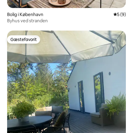
Bolig i København
5 ud af 5
5 (9)
Byhus ved stranden
Gæstefavorit
Gæstefavorit