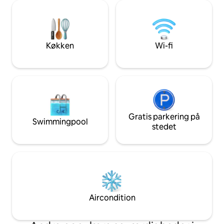
offers the best of
contemp. art. Historic estate built in
city life and a sec
1789 once a theater This place is also
The epitome of hy
perfect for business meetings / work
vintage and lux de
stays of longer or shorter periods
Køkken
Wi-fi
Gratis parkering på
Swimmingpool
stedet
Aircondition