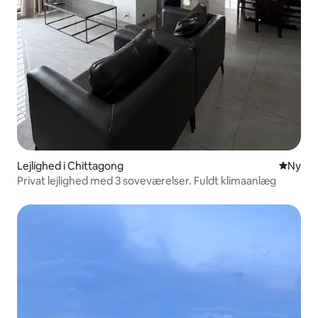
Lejlighed i Chittagong
Nyt ove
Ny
Privat lejlighed med 3 soveværelser. Fuldt klimaanlæg