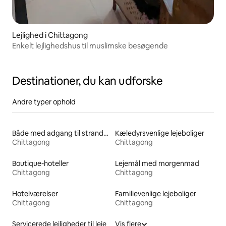
Lejlighed i Chittagong
Enkelt lejlighedshus til muslimske besøgende
Destinationer, du kan udforske
Andre typer ophold
Både med adgang til stranden til leje
Kæledyrsvenlige lejeboliger
Chittagong
Chittagong
Boutique-hoteller
Lejemål med morgenmad
Chittagong
Chittagong
Hotelværelser
Familievenlige lejeboliger
Chittagong
Chittagong
Servicerede lejligheder til leje
Vis flere