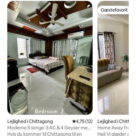
Gæstefavorit
Gæstefavorit
Lejlighed i Chittagong
4,75 ud af 5 i gennemsnitlig 
4,75 (12)
Lejlighed i Chitta
Moderne 5 senge-3 AC & 4 Geyser med
Home Away from H
spisestue-køkken
2 Br. Apt.
Hvis du kommer til Chittagong til en
Hej! Vi glæder os ti