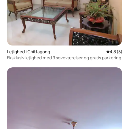
Lejlighed i Chittagong
4,8 ud af 5
4,8 (5)
Eksklusiv lejlighed med 3 soveværelser og gratis parkering