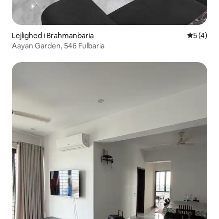
Lejlighed i Brahmanbaria
5 ud af 5
5 (4)
Aayan Garden, 546 Fulbaria