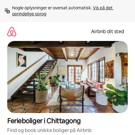
Gå
Nogle oplysninger er oversat automatisk. 
Vis på det 
videre
oprindelige sprog
til
indhold
Airbnb dit sted
Ferieboliger i Chittagong
Find og book unikke boliger på Airbnb