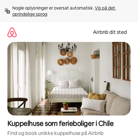
Gå
Nogle oplysninger er oversat automatisk. 
Vis på det 
videre
oprindelige sprog
til
indhold
Airbnb dit sted
Kuppelhuse som ferieboliger i Chile
Find og book unikke kuppelhuse på Airbnb