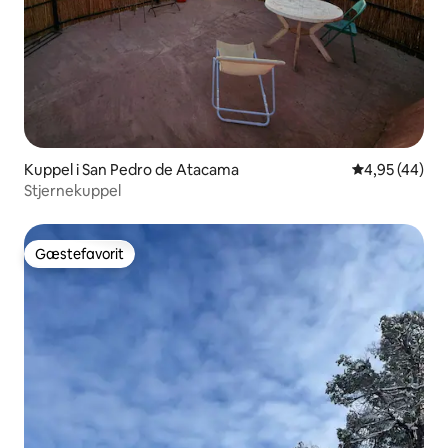
Kuppel i San Pedro de Atacama
4,95 ud af 5 
4,95 (44)
Stjernekuppel
Gæstefavorit
Gæstefavorit