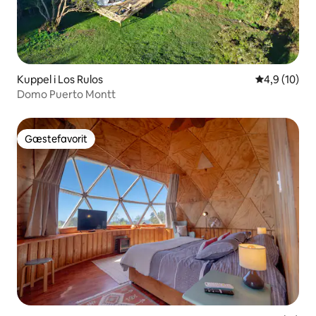
Kuppel i Los Rulos
4,9 ud af 5 
4,9 (10)
Domo Puerto Montt
Gæstefavorit
Gæstefavorit