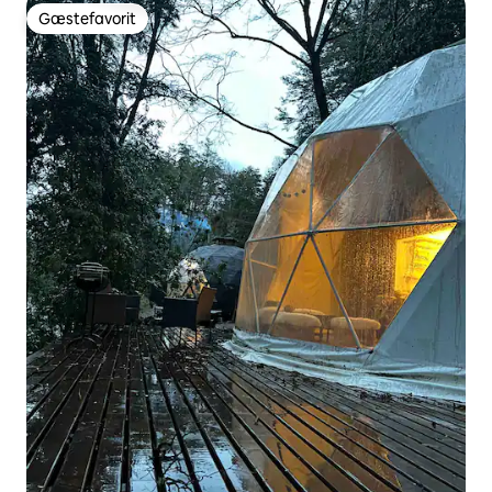
Gæstefavorit
Gæstefavorit