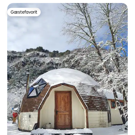
Gæstefavorit
Gæstefavorit