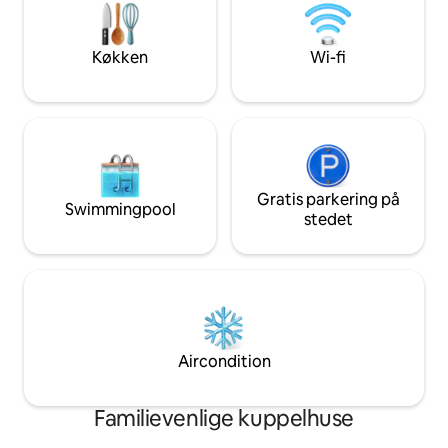
det perfekte sted at komme i kontakt
af indfødte arter 
igen, slappe af og slappe af. Bemærk:
vi beder dig om at 
Kun komposttoilet.
også kunne opleve
Køkken
Wi-fi
nætter i Maipo.
Gratis parkering på
Swimmingpool
stedet
Aircondition
Familievenlige kuppelhuse