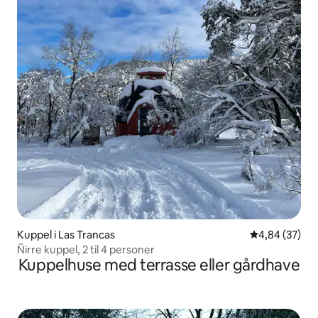
Kuppel i Las Trancas
4,84 ud af 5 
4,84 (37)
Ñirre kuppel, 2 til 4 personer
Kuppelhuse med terrasse eller gårdhave