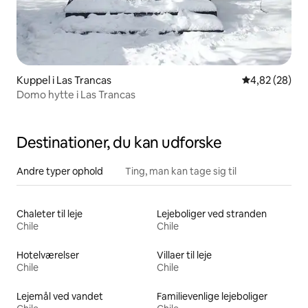
Kuppel i Las Trancas
4,82 ud af 5 
4,82 (28)
Domo hytte i Las Trancas
Destinationer, du kan udforske
Andre typer ophold
Ting, man kan tage sig til
Chaleter til leje
Lejeboliger ved stranden
Chile
Chile
Hotelværelser
Villaer til leje
Chile
Chile
Lejemål ved vandet
Familievenlige lejeboliger