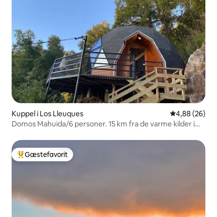
Kuppel i Los Lleuques
4,88 ud af 5 
4,88 (26)
Domos Mahuida/6 personer. 15 km fra de varme kilder i
Chillán
Gæstefavorit
Bedste gæstefavorit