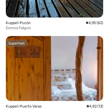
Kuppel i Pucón
4,95 ud af 5 
4,95 (62)
Domos Palguin
Superhost
Superhost
Kuppel i Puerto Varas
4,92 ud af 5 
4,92 (13)