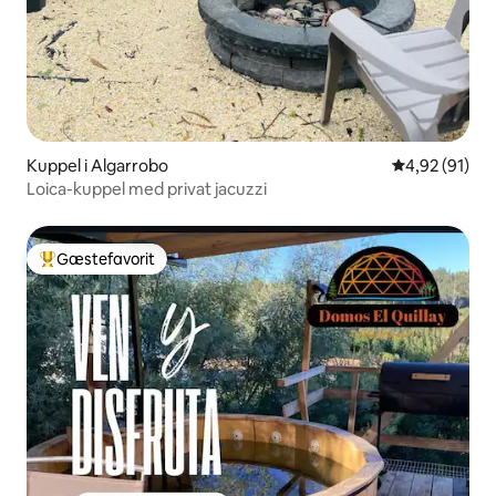
Kuppel i Algarrobo
4,92 ud af 5 
4,92 (91)
Loica-kuppel med privat jacuzzi
Gæstefavorit
Bedste gæstefavorit