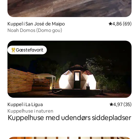
Kuppel i San José de Maipo
4,86 ud af 5 
4,86 (69)
Noah Domos (Domo gou)
Gæstefavorit
Bedste gæstefavorit
Kuppel i La Ligua
4,97 ud af 5 
4,97 (35)
Kuppelhuse i naturen
Kuppelhuse med udendørs siddepladser