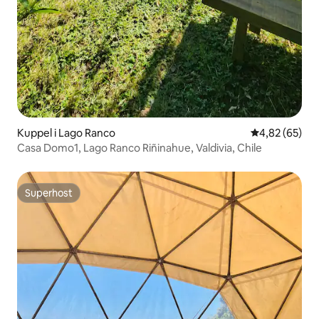
Kuppel i Lago Ranco
4,82 ud af 5 
4,82 (65)
Casa Domo1, Lago Ranco Riñinahue, Valdivia, Chile
Superhost
Superhost