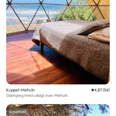
Kuppel i Mehuín
4,87 ud af 5 
4,87 (54)
Glamping med udsigt over Mehuín
Superhost
Superhost