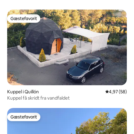
Gæstefavorit
Gæstefavorit
Kuppel i Quillón
4,97 ud af 5 
4,97 (58)
Kuppel få skridt fra vandfaldet
Gæstefavorit
Gæstefavorit