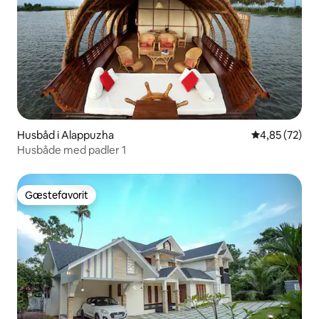
Husbåd i Alappuzha
4,85 ud af 5 
4,85 (72)
Husbåde med padler 1
Gæstefavorit
Gæstefavorit