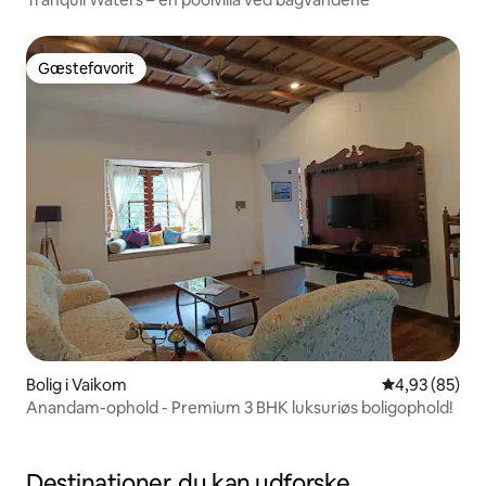
Gæstefavorit
Gæstefavorit
Bolig i Vaikom
4,93 ud af 5 
4,93 (85)
Anandam-ophold - Premium 3 BHK luksuriøs boligophold!
Destinationer, du kan udforske