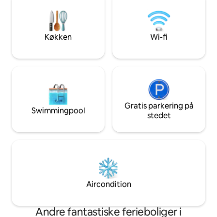
velkommen til at 
stueetagen. Udfor
nærliggende sevær
de kun er en gåtur væk. Vi bor
Køkken
Wi-fi
men kun et hurtig
væk.
Gratis parkering på
Swimmingpool
stedet
Aircondition
Andre fantastiske ferieboliger i