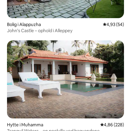
Bolig i Alappuzha
4,93 ud af 5 
4,93 (54)
John's Castle – ophold i Alleppey
Hytte i Muhamma
4,86 ud af 5 i
4,86 (228)
Tranquil Waters – en poolvilla ved bagvandene