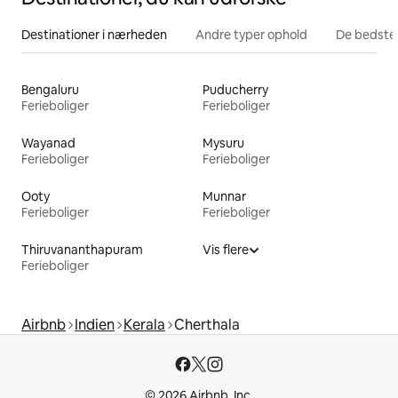
Destinationer i nærheden
Andre typer ophold
De bedste
Bengaluru
Puducherry
Ferieboliger
Ferieboliger
Wayanad
Mysuru
Ferieboliger
Ferieboliger
Ooty
Munnar
Ferieboliger
Ferieboliger
Thiruvananthapuram
Vis flere
Ferieboliger
Airbnb
Indien
Kerala
Cherthala
© 2026 Airbnb, Inc.