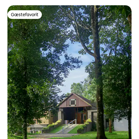
Gæstefavorit
Gæstefavorit