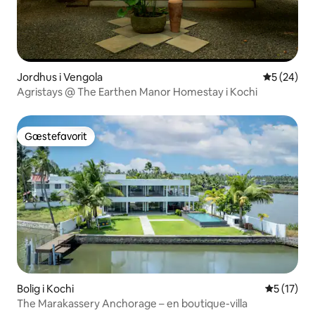
Jordhus i Vengola
5 ud af 5 
5 (24)
Agristays @ The Earthen Manor Homestay i Kochi
Gæstefavorit
Gæstefavorit
Bolig i Kochi
5 ud af 5 
5 (17)
The Marakassery Anchorage – en boutique-villa