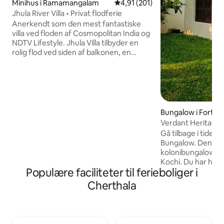
Minihus i Ramamangalam
4,91 ud af 5 i gennemsnitlig b
4,91 (201)
Jhula River Villa • Privat flodferie
Anerkendt som den mest fantastiske
villa ved floden af Cosmopolitan India og
NDTV Lifestyle. Jhula Villa tilbyder en
rolig flod ved siden af balkonen, en
strålende solnedgang og en landsby, der
føles som om tiden har stået stille,
hvilket skaber et fristed, du vil længes
efter at besøge igen. Jhula Villa ligger på
et grundstykke med udsigt over den
rolige Muvattupuzha-flod og er et ideelt
Bungalow i Fort Ko
romantisk tilflugtssted/til solorejser/for
Verdant Heritage Bungalo
forfattere eller hjemmekontor.
etage)
Gå tilbage i tiden 
Beliggende 1 time fra lufthavnen og
Bungalow. Denne charmerende
togstationen. Bookinger forbliver
kolonibungalow ligg
eksklusive på Airbnb uden direkte
Kochi. Du har hele den private øverste
reservationer.
Populære faciliteter til ferieboliger i
etage for dig selv
luksuriøst sovevæ
Cherthala
aircondition, et kø
soveværelse (også
en luftig balkon. Hvis det ene
badeværelse ikke e