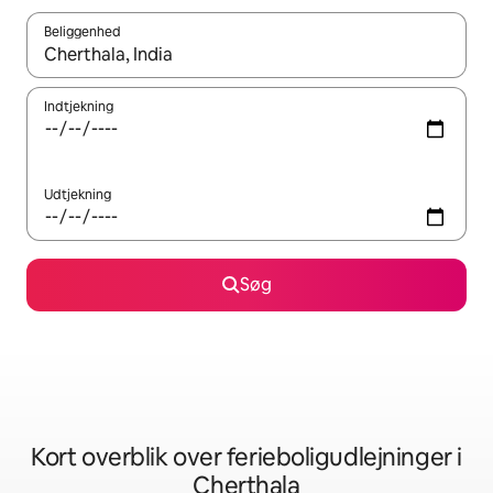
Beliggenhed
Når resultaterne er tilgængelige, skal du navigere med piletaste
Indtjekning
Udtjekning
Søg
Kort overblik over ferieboligudlejninger i
Cherthala