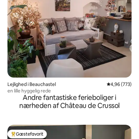
Lejlighed i Beauchastel
4,96 ud af 5 i
4,96 (773)
en lille hyggelig rede
Andre fantastiske ferieboliger i
nærheden af Château de Crussol
Gæstefavorit
Bedste gæstefavorit