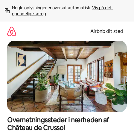
Gå
Nogle oplysninger er oversat automatisk. 
Vis på det 
videre
oprindelige sprog
til
indhold
Airbnb dit sted
Overnatningssteder i nærheden af
Château de Crussol