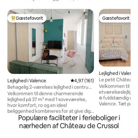
Gæstefavorit
Gæstefavorit
Bedste gæstefavorit
Gæstefavorit
Lejlighed i Valence
Le petit Châteauv
Lejlighed i Valence
4,97 ud af 5 i gennemsnitlig b
4,97 (161)
Velkommen til Le 
Behagelig 2-værelses lejlighed i centrum
etværelseslejlighed ❄️ med aircondit
med privat parkering
Velkommen til denne charmerende
❄️ fuldstændig reno
lejlighed på 37 m² med 1 soveværelse,
Valence. Tæt på butikker, restauranter
hvor komfort, ro og en ideel
og transport, og d
beliggenhed kombineres for at give dig
indgang direkte fr
Populære faciliteter i ferieboliger i
et meget behageligt ophold. Lejligheden
ankomsten er enkel
ligger i Valence' centrum på en stille
nærheden af Château de Crussol
Komfortabel dobb
gade, og du kan nå alt til fods:
køkken, moderne
restauranter, butikker, marked,