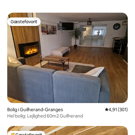
Gæstefavorit
Gæstefavorit
Bolig i Guilherand-Granges
4,91 ud af 5 i
4,91 (301)
Hel bolig: Lejlighed 60m2 Guilherand
Gæstefavorit