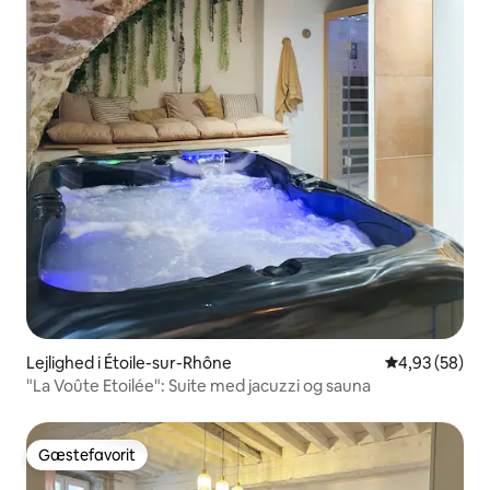
Lejlighed i Étoile-sur-Rhône
4,93 ud af 5 
4,93 (58)
"La Voûte Etoilée": Suite med jacuzzi og sauna
Gæstefavorit
Gæstefavorit