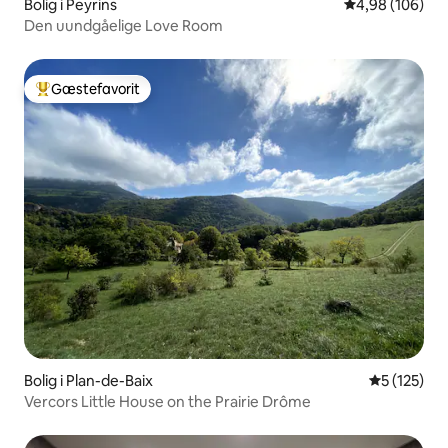
Bolig i Peyrins
4,98 ud af 5 i
4,98 (106)
Den uundgåelige Love Room
Gæstefavorit
Bedste gæstefavorit
Bolig i Plan-de-Baix
5 ud af 5 i
5 (125)
Vercors Little House on the Prairie Drôme