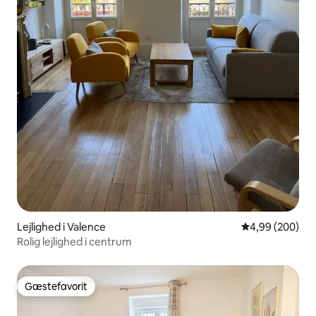
Lejlighed i Valence
4,99 ud af 5 i
4,99 (200)
Rolig lejlighed i centrum
Gæstefavorit
Gæstefavorit