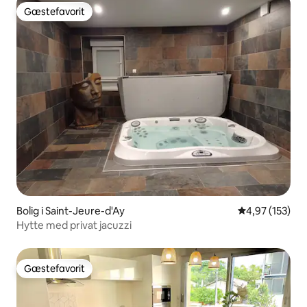
Gæstefavorit
Gæstefavorit
Bolig i Saint-Jeure-d'Ay
4,97 ud af 5 i
4,97 (153)
Hytte med privat jacuzzi
Gæstefavorit
Gæstefavorit