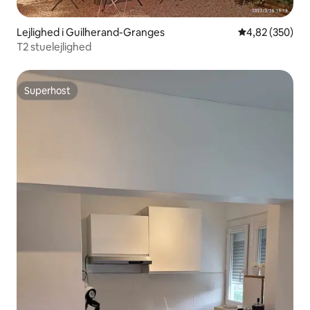
Lejlighed i Guilherand-Granges
4,82 ud af 5 i
4,82 (350)
T2 stuelejlighed
Superhost
Superhost