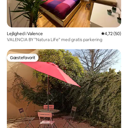
Lejlighed i Valence
4,72 ud af 5 
4,72 (50)
VALENCIA BY "Natura LiFe" med gratis parkering
Gæstefavorit
Gæstefavorit