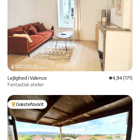
Lejlighed i Valence
4,94 ud af 5 i
4,94 (171)
Fantastisk atelier
Gæstefavorit
Bedste gæstefavorit