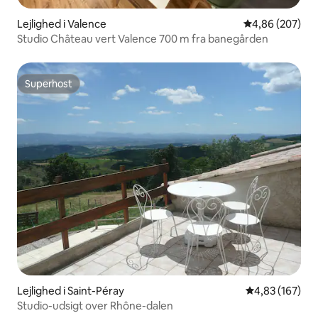
Lejlighed i Valence
4,86 ud af 5 i
4,86 (207)
Studio Château vert Valence 700 m fra banegården
Superhost
Superhost
Lejlighed i Saint-Péray
4,83 ud af 5 i
4,83 (167)
Studio-udsigt over Rhône-dalen