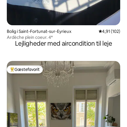
Bolig i Saint-Fortunat-sur-Eyrieux
4,91 ud af 5 i
4,91 (102)
Ardèche plein coeur. 4*
Lejligheder med aircondition til leje
Gæstefavorit
Bedste gæstefavorit