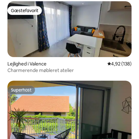
Gæstefavorit
Gæstefavorit
Lejlighed i Valence
4,92 ud af 5 i
4,92 (138)
Charmerende møbleret atelier
Superhost
Superhost