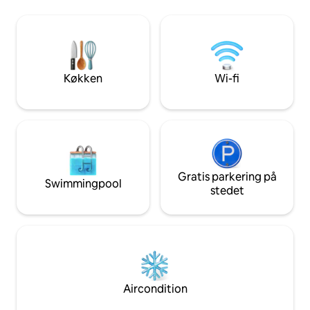
bruser, tv og wi-fi 
museum, biografer, Parc Jouvet,
Beliggende på gad
togstationen ... alt ligger et par minutter
til tider høres. Perfekt til en hyggelig
væk. Slå dig ned med ro i sindet takket
pause eller en for
være din private, sikre (og skyggefulde!)
parkeringsplads. Et ægte privilegium i
byens centrum.
Køkken
Wi-fi
Gratis parkering på
Swimmingpool
stedet
Aircondition