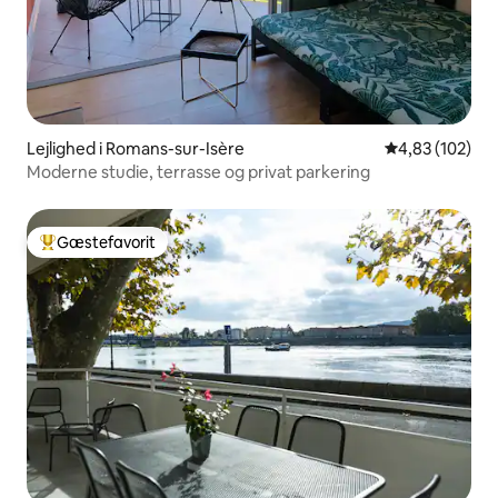
Lejlighed i Romans-sur-Isère
4,83 ud af 5 i
4,83 (102)
Moderne studie, terrasse og privat parkering
Gæstefavorit
Bedste gæstefavorit