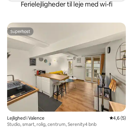
Ferielejligheder til leje med wi-fi
Superhost
Superhost
Lejlighed i Valence
4,6 ud af 5
4,6 (5)
Studio, smart, rolig, centrum, Serenity4 bnb