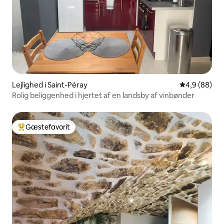
Lejlighed i Saint-Péray
4,9 ud af 5 
4,9 (88)
Rolig beliggenhed i hjertet af en landsby af vinbønder
Gæstefavorit
Bedste gæstefavorit