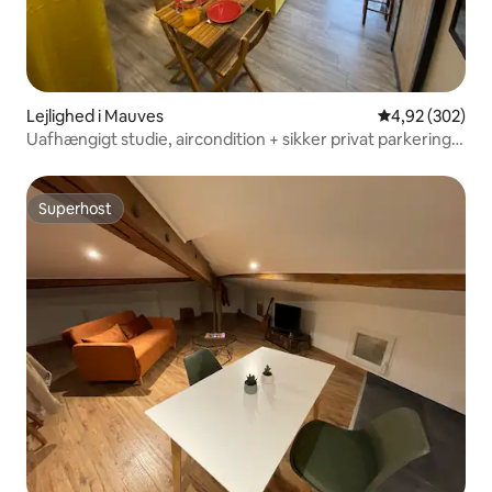
Lejlighed i Mauves
4,92 ud af 5 i
4,92 (302)
Uafhængigt studie, aircondition + sikker privat parkering +
TV
Superhost
Superhost