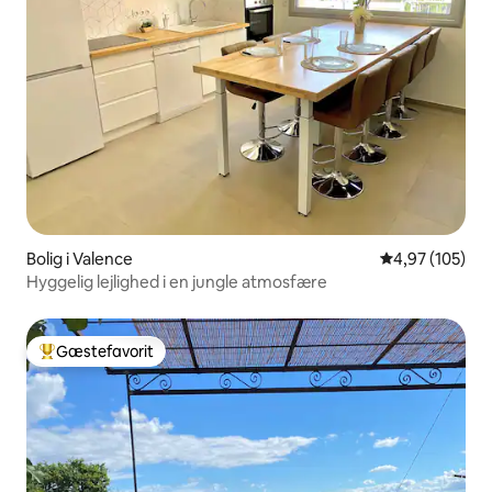
Bolig i Valence
4,97 ud af 5 i
4,97 (105)
Hyggelig lejlighed i en jungle atmosfære
Gæstefavorit
Bedste gæstefavorit