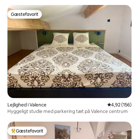
Gæstefavorit
Gæstefavorit
Lejlighed i Valence
4,92 ud af 5 i
4,92 (156)
Hyggeligt studie med parkering tæt på Valence centrum
Gæstefavorit
Bedste gæstefavorit