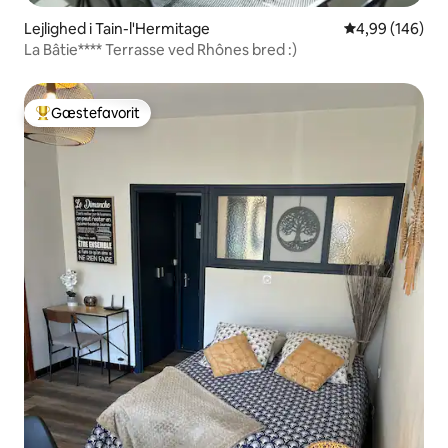
Lejlighed i Tain-l'Hermitage
4,99 ud af 5 i
4,99 (146)
La Bâtie**** Terrasse ved Rhônes bred :)
Gæstefavorit
Bedste gæstefavorit