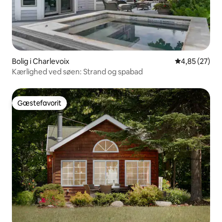
Bolig i Charlevoix
4,85 ud af 5 
4,85 (27)
Kærlighed ved søen: Strand og spabad
Gæstefavorit
Gæstefavorit