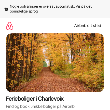
Gå
Nogle oplysninger er oversat automatisk. 
Vis på det 
videre
oprindelige sprog
til
indhold
Airbnb dit sted
Ferieboliger i Charlevoix
Find og book unikke boliger på Airbnb