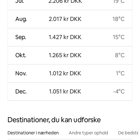
Jul.
2.206 kr DKK
19°C
Aug.
2.017 kr DKK
18°C
Sep.
1.427 kr DKK
15°C
Okt.
1.265 kr DKK
8°C
Nov.
1.012 kr DKK
1°C
Dec.
1.051 kr DKK
-4°C
Destinationer, du kan udforske
Destinationer i nærheden
Andre typer ophold
De bedste