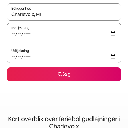
Beliggenhed
Når resultaterne er tilgængelige, skal du navigere med piletaste
Indtjekning
Udtjekning
Søg
Kort overblik over ferieboligudlejninger i
Charlevoix