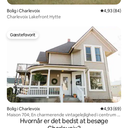
Bolig i Charlevoix
4,93 ud af 5 
4,93 (84)
Charlevoix Lakefront Hytte
Gæstefavorit
Gæstefavorit
Bolig i Charlevoix
4,93 ud af 5 
4,93 (69)
Maison 704; En charmerende vintagelejlighed i centrum af
Hvornår er det bedst at besøge
Charlevoix