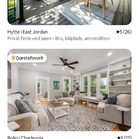
Hytte i East Jordan
5 ud af 5 
5 (26)
Privat ferie ved søen • Bro, bålplads, aircondition
Gæstefavorit
Bedste gæstefavorit
Bolig i Charlevoix
5 ud af 5 
5 (12)