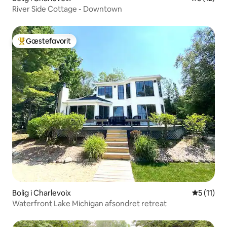
River Side Cottage - Downtown
Gæstefavorit
Bedste gæstefavorit
Bolig i Charlevoix
5 ud af 5
5 (11)
Waterfront Lake Michigan afsondret retreat