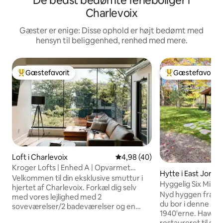
De bedst bedømte ferieboliger i
Charlevoix
Gæster er enige: Disse ophold er højt bedømt med
hensyn til beliggenhed, renhed med mere.
Gæstefavorit
Gæstefavorit
Bedste gæstefavorit
Bedste gæstefavo
Loft i Charlevoix
4,98 ud af 5 i gennemsnitlig b
4,98 (40)
Kroger Lofts | Enhed A | Opvarmet
Hytte i East Jorda
tagterrasse med pool
Velkommen til din eksklusive smuttur i
Hyggelig Six Mile 
hjertet af Charlevoix. Forkæl dig selv
Nyd hyggen fra e
med vores lejlighed med 2
du bor i denne hyg
soveværelser/2 badeværelser og en
1940'erne. Hawks N
privat balkon med en betagende udsigt
restaureret til sin