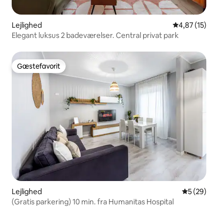
Lejlighed
4,87 ud af 5 
4,87 (15)
Elegant luksus 2 badeværelser. Central privat park
Gæstefavorit
Gæstefavorit
Lejlighed
5 ud af 5 
5 (29)
(Gratis parkering) 10 min. fra Humanitas Hospital