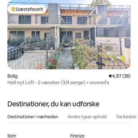
Gæstefavorit
Bedste gæstefavorit
Bolig
4,97 ud af 5 
4,97 (38)
Helt nyt Loft - 2 værelser (3/4 senge) + sovesofa
Destinationer, du kan udforske
Destinationer i nærheden
Andre typer ophold
De bedste
Rom
Firenze