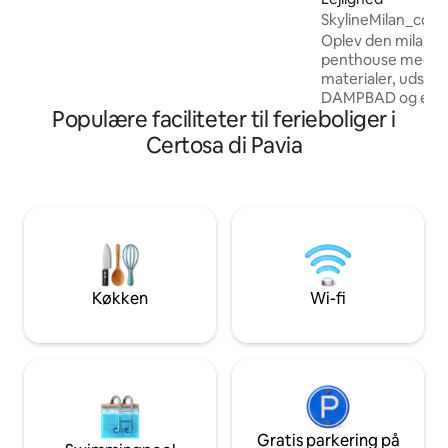
nærmeste lufthavn. Lejligheden er en
SkylineMilan_com
rigtig juvel med alle bekvemmeligheder.
Oplev den milanesi
penthouse med mod
materialer, udsty
DAMPBAD og en k
Populære faciliteter til ferieboliger i
udsigt over Milano
Taglejligheden har
Certosa di Pavia
dobbeltsuiter hve
badeværelse og ki
sammenklappelige
og et 3. badeværel
der jacuzzi, der er 
31/10, på anmodni
før indtjekning) m
omkostninger, be
Køkken
Wi-fi
Gratis parkering på