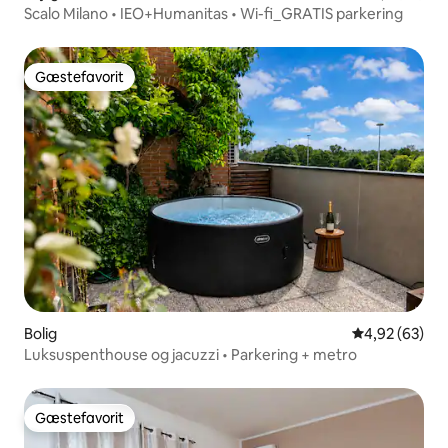
Scalo Milano • IEO+Humanitas • Wi-fi_GRATIS parkering
Gæstefavorit
Gæstefavorit
Bolig
4,92 ud af 5 
4,92 (63)
Luksuspenthouse og jacuzzi • Parkering + metro
Gæstefavorit
Gæstefavorit