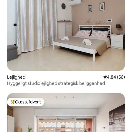
Lejlighed
4,84 ud af 5 
4,84 (56)
Hyggeligt studiolejlighed strategisk beliggenhed
Gæstefavorit
Bedste gæstefavorit