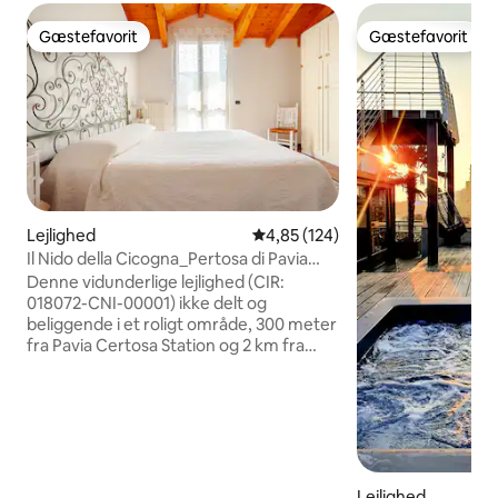
Gæstefavorit
Gæstefavorit
Gæstefavorit
Gæstefavorit
Lejlighed
4,85 ud af 5 i gennemsnitlig be
4,85 (124)
Il Nido della Cicogna_Pertosa di Pavia
Station
Denne vidunderlige lejlighed (CIR:
018072-CNI-00001) ikke delt og
beliggende i et roligt område, 300 meter
fra Pavia Certosa Station og 2 km fra
"Certosa" -klosteret (10 minutters gang
gennem rismarkerne). Det er 10 km fra
Pavia (10 minutter i bil eller 5 med tog) og
29 km fra Milano (for at understrege
bekvemmeligheden ved at tage FS-
toget hvert 30. minut, kun 100 meter fra
huset), 24 km fra Milano Linate Lufthavn,
Lejlighed