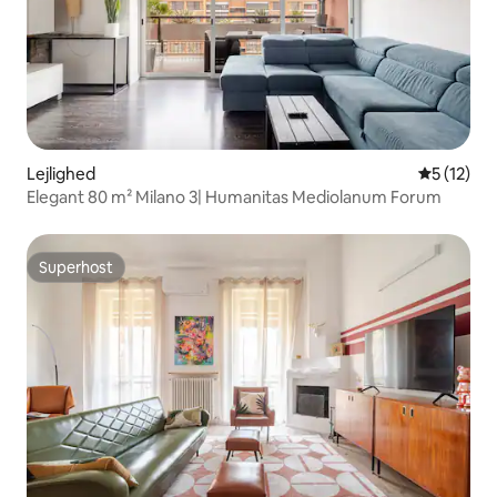
Lejlighed
5 ud af 5 
5 (12)
Elegant 80 m² Milano 3| Humanitas Mediolanum Forum
Superhost
Superhost