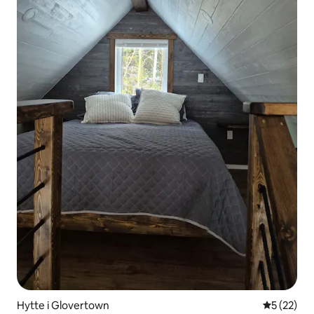
Hytte i Glovertown
5 ud af 5 
5 (22)