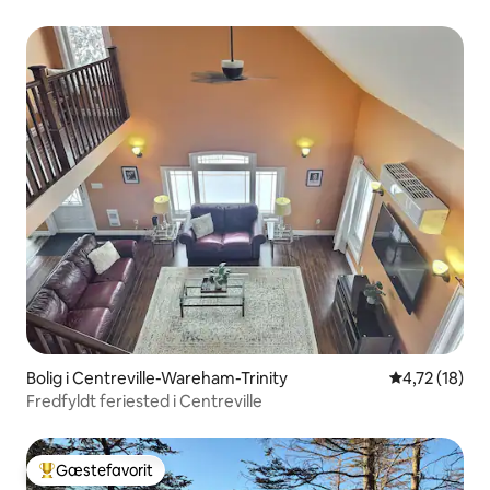
Bolig i Centreville-Wareham-Trinity
4,72 ud af 5 
4,72 (18)
Fredfyldt feriested i Centreville
Gæstefavorit
Bedste gæstefavorit