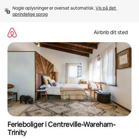
Gå
Nogle oplysninger er oversat automatisk. 
Vis på det 
videre
oprindelige sprog
til
indhold
Airbnb dit sted
Ferieboliger i Centreville-Wareham-
Trinity