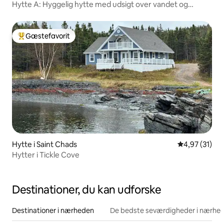
Hytte A: Hyggelig hytte med udsigt over vandet og
bålplads
Gæstefavorit
Bedste gæstefavorit
Hytte i Saint Chads
4,97 ud af 5 
4,97 (31)
Hytter i Tickle Cove
Destinationer, du kan udforske
Destinationer i nærheden
De bedste seværdigheder i nærhe