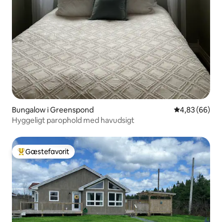
Bungalow i Greenspond
4,83 ud af 5 
4,83 (66)
Hyggeligt parophold med havudsigt
Gæstefavorit
Bedste gæstefavorit