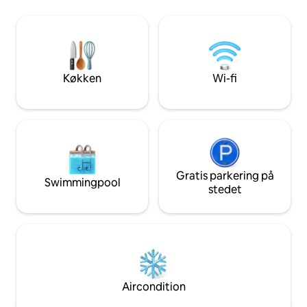
over det maleriske
udforske alt, hvad Gander har at byde
Newfoundland. Ta
på. Nyd højhastighedsinternet, nøglefri
spadseretur genn
adgang, vaskemaskine i boligen og
4 hektar store ejendom. Ideel t
bekvemmeligheden ved et fuldt
søger en virkelig 
udstyret køkken, hvor du kan varme et
oplevelse.
hurtigt måltid op eller endda lave en hel
Køkken
Wi-fi
Jiggs-middag.
Gratis parkering på
Swimmingpool
stedet
Aircondition