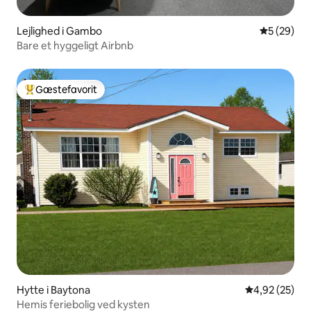
Lejlighed i Gambo
5 ud af 5 
5 (29)
Bare et hyggeligt Airbnb
Gæstefavorit
Bedste gæstefavorit
Hytte i Baytona
4,92 ud af 5 
4,92 (25)
Hemis feriebolig ved kysten