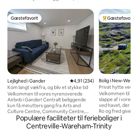
Gæstefavorit
Gæstefavorit
Gæstefavorit
Bedste gæstefavo
Bolig i New-Wes-V
Lejlighed i Gander
4,91 ud af 5 i gennemsnitlig be
4,91 (234)
Privat hytte ved h
Kom langt vækfra, og bliv et stykke tid
Velkommen til Pool
Velkommen til vores nyrenoverede
slappe af i vores 
Airbnb i Gander! Centralt beliggende
ved havet, der ligg
kun få minutters gang fra Arts and
Ro og fred giver l
Culture Centre, Community Centre,
Populære faciliteter til ferieboliger i
betydning her. Omgivet af vand på alle
Curling Club og Town Square. Uanset
sider kan du slapp
om du søger eventyr eller et glimt af
Centreville-Wareham-Trinity
solopgangen, hvor
byens unikke arv, gør vores
og nyde den fla
førsteklasses beliggenhed det nemt at