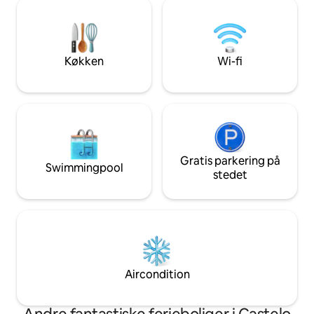
udsigten fra badet eller slappe af til
bæredygtigt portug
vintagevinyl. Vi bor på stedet, men
giver gæsterne e
lejligheden er helt privat, da den er hele
landets håndværk
øverste etage og med egen indgang.
engagement i etisk 
Køkken
Wi-fi
Gratis parkering på
Swimmingpool
stedet
Aircondition