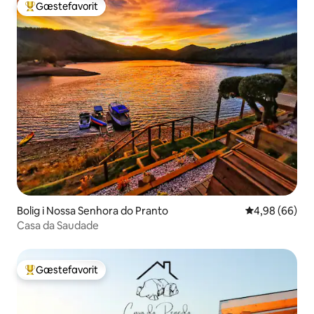
Gæstefavorit
Bedste gæstefavorit
Bolig i Nossa Senhora do Pranto
4,98 ud af 5 
4,98 (66)
Casa da Saudade
Gæstefavorit
Bedste gæstefavorit