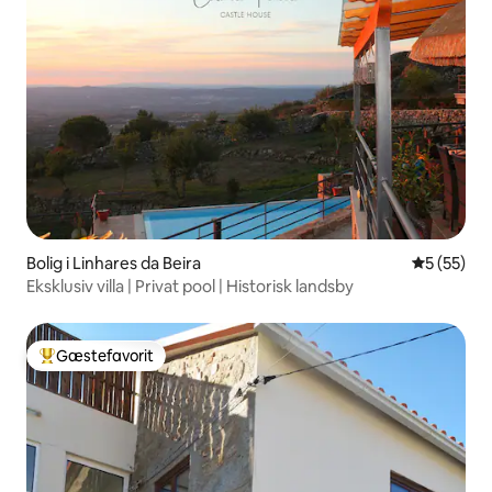
Bolig i Linhares da Beira
5 ud af 5 
5 (55)
Eksklusiv villa | Privat pool | Historisk landsby
Gæstefavorit
Bedste gæstefavorit