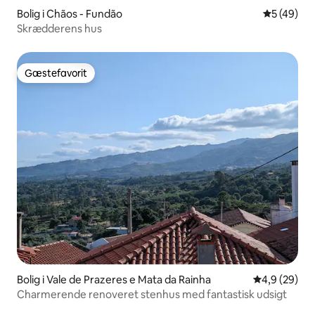
Bolig i Chãos - Fundão
5 ud af 5 
5 (49)
Skrædderens hus
Gæstefavorit
Gæstefavorit
Bolig i Vale de Prazeres e Mata da Rainha
4,9 ud af 5 
4,9 (29)
Charmerende renoveret stenhus med fantastisk udsigt