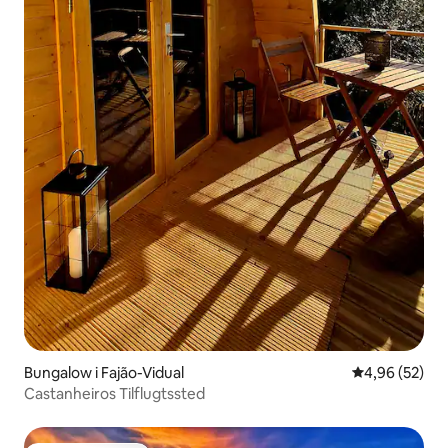
Bungalow i Fajão-Vidual
4,96 ud af 5 
4,96 (52)
Castanheiros Tilflugtssted