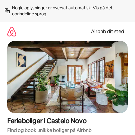
Gå
Nogle oplysninger er oversat automatisk. 
Vis på det 
videre
oprindelige sprog
til
indhold
Airbnb dit sted
Ferieboliger i Castelo Novo
Find og book unikke boliger på Airbnb