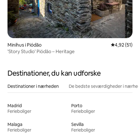
Minihus i Piódão
4,92 ud af 5 
4,92 (51)
'Story Studio' Piódão – Heritage
Destinationer, du kan udforske
Destinationer i nærheden
De bedste seværdigheder i nærhe
Madrid
Porto
Ferieboliger
Ferieboliger
Malaga
Sevilla
Ferieboliger
Ferieboliger