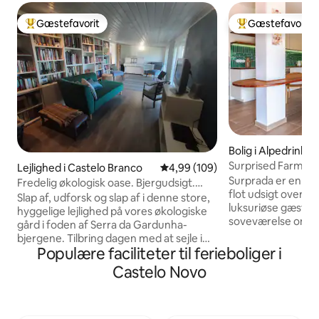
Gæstefavorit
Gæstefavorit
Bedste gæstefavorit
Bedste gæstefavo
Bolig i Alpedrinha
Surprised Farmsta
Lejlighed i Castelo Branco
4,99 ud af 5 i gennemsnitlig be
4,99 (109)
Surprada er en fa
Fredelig økologisk oase. Bjergudsigt.
flot udsigt over b
Hurtig wi-fi
Slap af, udforsk og slap af i denne store,
luksuriøse gæste
hyggelige lejlighed på vores økologiske
soveværelse omfat
gård i foden af Serra da Gardunha-
med økologisk sen
bjergene. Tilbring dagen med at sejle i
med regnbruser, a
Populære faciliteter til ferieboliger i
kajak, gå eller cykle i bjergene, nyde det
terrasse og et ful
største spa i Portugal (20 minutter) og
Castelo Novo
Kun få skridt væk
udforske historiske landsbyer og byer,
saltvandspool me
og kom derefter hjem for at slappe af i
badeværelse. Huset er omhyggeligt
en hængekøje i frugtplantagen, nyde
udvalgt med det a