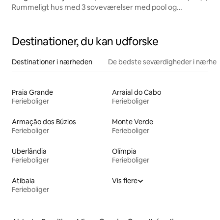
Rummeligt hus med 3 soveværelser med pool og
gourmetområde
Destinationer, du kan udforske
Destinationer i nærheden
De bedste seværdigheder i nærhe
Praia Grande
Arraial do Cabo
Ferieboliger
Ferieboliger
Armação dos Búzios
Monte Verde
Ferieboliger
Ferieboliger
Uberlândia
Olímpia
Ferieboliger
Ferieboliger
Atibaia
Vis flere
Ferieboliger