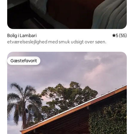
Bolig i Lambari
5 ud af 5 
5 (55)
etværelseslejlighed med smuk udsigt over søen.
Gæstefavorit
Gæstefavorit