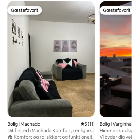
Gæstefavorit
Gæstefavorit
Gæstefavorit
Gæstefavorit
Bolig i Machado
5 ud af 5 i gennemsnitlig 
5 (11)
Bolig i Varginha
Dit fristed i Machado Komfort, renlighed
Himmelsk udsigt i
og ro
🏠 Komfort og ro, sikkert og funktionelt,
Vi byder dig velko