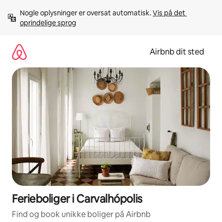
Gå
Nogle oplysninger er oversat automatisk. 
Vis på det 
videre
oprindelige sprog
til
indhold
Airbnb dit sted
Ferieboliger i Carvalhópolis
Find og book unikke boliger på Airbnb