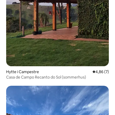
Hytte i Campestre
4,86 ud af 5
4,86 (7)
Casa de Campo Recanto do Sol (sommerhus)