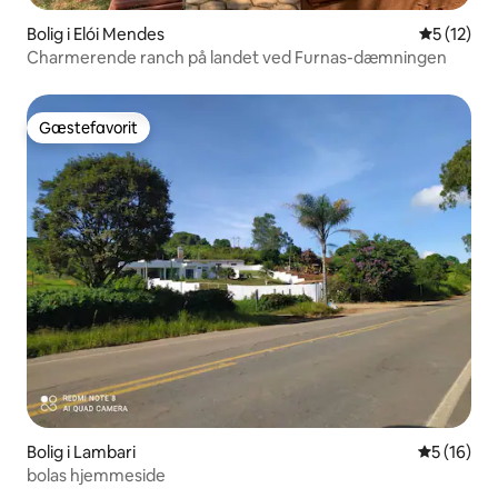
Bolig i Elói Mendes
5 ud af 5 
5 (12)
Charmerende ranch på landet ved Furnas-dæmningen
Gæstefavorit
Gæstefavorit
Bolig i Lambari
5 ud af 5 
5 (16)
bolas hjemmeside