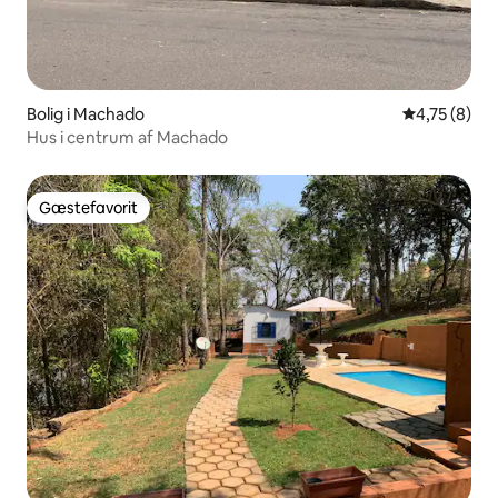
Bolig i Machado
4,75 ud af 5
4,75 (8)
Hus i centrum af Machado
Gæstefavorit
Gæstefavorit