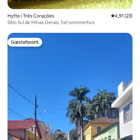
Hytte i Três Corações
4,91 ud af 5 
4,91 (23)
Sitio Sul de Minas Gerais, hel sommerhus
Gæstefavorit
Gæstefavorit