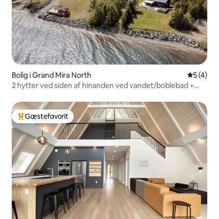
Bolig i Grand Mira North
5 ud af 5
5 (4)
2 hytter ved siden af hinanden ved vandet/boblebad +
sauna
Gæstefavorit
Bedste gæstefavorit