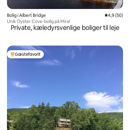
Bolig i Albert Bridge
4,9 ud af 5 
4,9 (50)
Unik Oyster Cove-bolig på Mira!
Private, kæledyrsvenlige boliger til leje
Gæstefavorit
Bedste gæstefavorit