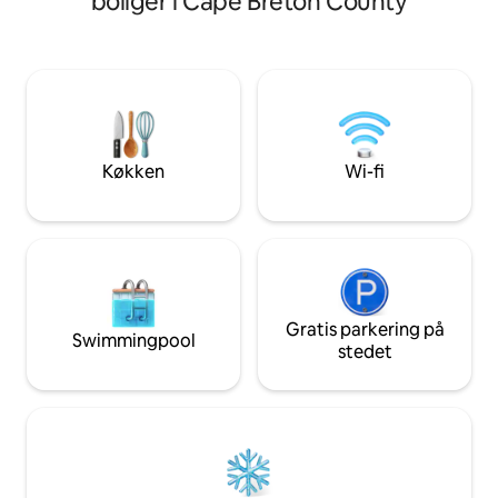
boliger i Cape Breton County
med køjesenge (do
kunstner, der søger et kreativt
køje og enkeltseng
tilflugtssted eller en familie, der leder
sofa. Nyd fantast
efter et hyggeligt sted at slappe af. Vi er
bjergudsigt og ne
en hurtig tur væk fra shopping,
sightseeing, vand
dagligvarer og den lokale sprudlende
restauranter. Ford
kultur. Vi tilbyder parkering, hurtig wi-fi
charme og skønhe
og levering af dagligvarer! Kom og få en
uforglemmelige mi
smagsprøve på den pulserende lokale
Køkken
Wi-fi
ophold.
kultur.
Gratis parkering på
Swimmingpool
stedet