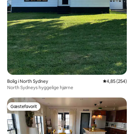
Bolig i North Sydney
4,85 ud af 5 i
4,85 (254)
North Sydneys hyggelige hjørne
Gæstefavorit
Gæstefavorit