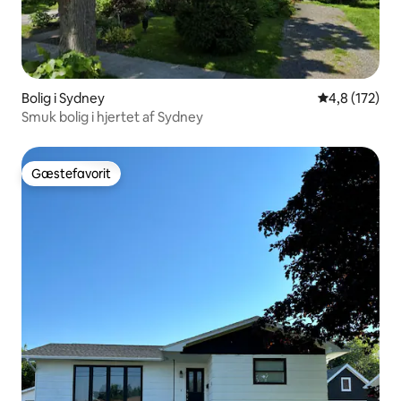
Bolig i Sydney
4,8 ud af 5 i
4,8 (172)
Smuk bolig i hjertet af Sydney
Gæstefavorit
Gæstefavorit