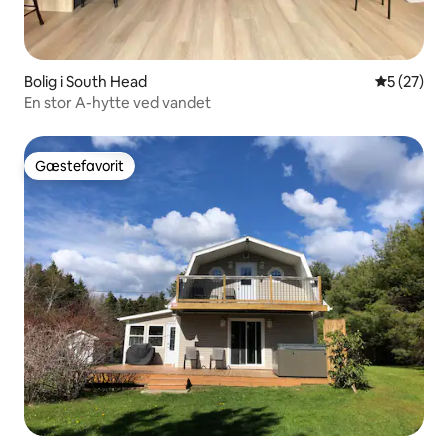
Bolig i South Head
5 ud af 5 
5 (27)
En stor A-hytte ved vandet
Gæstefavorit
Gæstefavorit