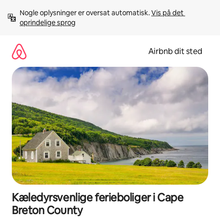
Gå
Nogle oplysninger er oversat automatisk. 
Vis på det 
videre
oprindelige sprog
til
indhold
Airbnb dit sted
Kæledyrsvenlige ferieboliger i Cape
Breton County