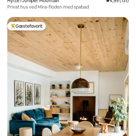
Hytte i Juniper Mountain
4,95 ud af 5 i
4,95 (131)
Privat hus ved Mira-floden med spabad
Gæstefavorit
Bedste gæstefavorit