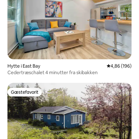
Hytte i East Bay
4,86 ud af 5 i
4,86 (196)
Cedertræschalet 4 minutter fra skibakken
Gæstefavorit
Gæstefavorit