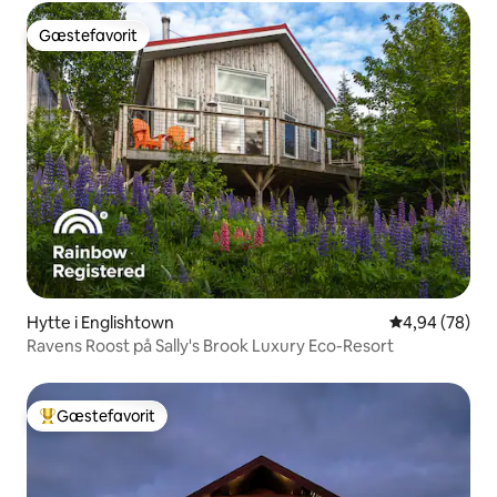
Gæstefavorit
Gæstefavorit
Hytte i Englishtown
4,94 ud af 5 
4,94 (78)
Ravens Roost på Sally's Brook Luxury Eco-Resort
Gæstefavorit
Bedste gæstefavorit