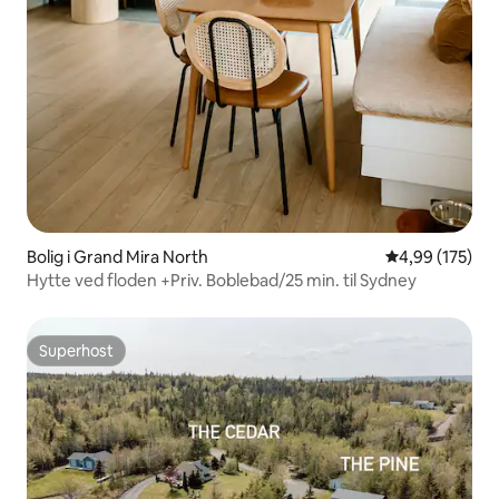
Bolig i Grand Mira North
4,99 ud af 5 i
4,99 (175)
Hytte ved floden +Priv. Boblebad/25 min. til Sydney
Superhost
Superhost