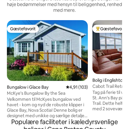
høje bedømmelser med hensyn til beliggenhed, renhed
med mere.
Gæstefavorit
Gæstefavorit
Gæstefavorit
Bedste gæstefavo
Bolig i Englishtown
Cabot Trail Retrea
Bungalow i Glace Bay
4,91 ud af 5 i gennemsnitlig b
4,91 (103)
Tag på ferie til vo
McKye's Bungalow By the Sea
St. Ann's Bay på 
Velkommen til McKyes bungalow ved
Trail. Dette helt 
havet - kom og nyd de robuste klipper i
med 2 soveværels
Glace Bay, Nova Scotia! Denne bolig er
design og et åben
designet med unikke og særlige detaljer
sovepladser med 
Populære faciliteter i kæledyrsvenlige
for at appellere til en bred vifte af
queensize-dobbel
rejsende. Vi dækker dig, hvis du er en