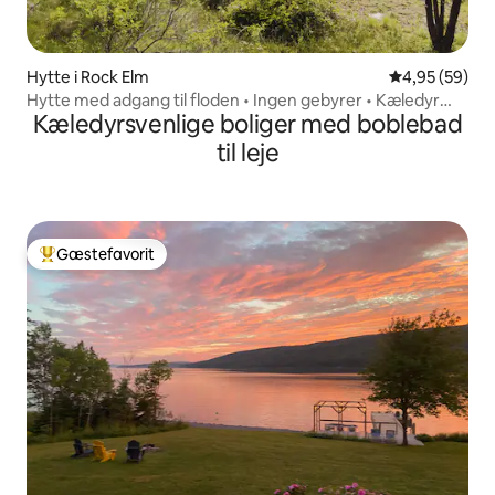
Hytte i Rock Elm
4,95 ud af 5 
4,95 (59)
Hytte med adgang til floden • Ingen gebyrer • Kæledyr
Kæledyrsvenlige boliger med boblebad
tilladt
til leje
Gæstefavorit
Bedste gæstefavorit