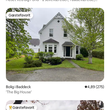
havudsigt
Gæstefavorit
Gæstefavorit
Bolig i Baddeck
4,89 ud af 5 i
4,89 (275)
'The Big House'
Gæstefavorit
Bedste gæstefavorit