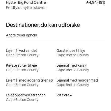
Hytte i Big Pond Centre
4,94 ud af 5 i
4,94 (191)
Fredfyldt hytte i skoven
Destinationer, du kan udforske
Andre typer ophold
Lejemål ved vandet
Gæstehuse til leje
Cape Breton County
Cape Breton County
Private suiter til leje
Lejemål med kajak
Cape Breton County
Cape Breton County
Lejemål med adgang til en sø
Lejemål med morgenmad
Cape Breton County
Cape Breton County
Lejeboliger ved stranden
Vis flere
Cape Breton County