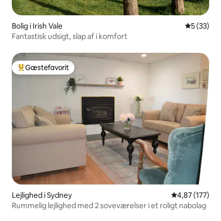
Bolig i Irish Vale
5 ud af 5 
5 (33)
Fantastisk udsigt, slap af i komfort
Gæstefavorit
Bedste gæstefavorit
Lejlighed i Sydney
4,87 ud af 5 i
4,87 (177)
Rummelig lejlighed med 2 soveværelser i et roligt nabolag