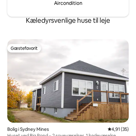
Aircondition
Kæledyrsvenlige huse til leje
Gæstefavorit
Gæstefavorit
Bolig i Sydney Mines
4,91 ud af 5 
4,91 (35)
Huset ved Big Pond – 2 soveværelser, 1 badeværelse,