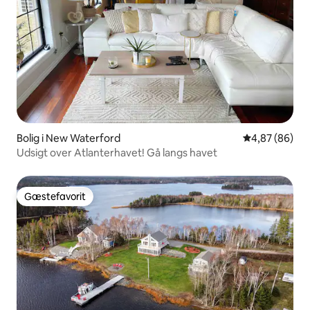
Bolig i New Waterford
4,87 ud af 5 
4,87 (86)
Udsigt over Atlanterhavet! Gå langs havet
Gæstefavorit
Gæstefavorit