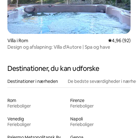
Villa i Rom
4,96 ud af 5 
4,96 (92)
Design og afslapning: Villa d'Autore | Spa og have
Destinationer, du kan udforske
Destinationer i nærheden
De bedste seværdigheder i nærhe
Rom
Firenze
Ferieboliger
Ferieboliger
Venedig
Napoli
Ferieboliger
Ferieboliger
Palermo Metropolitansk By
Genoa