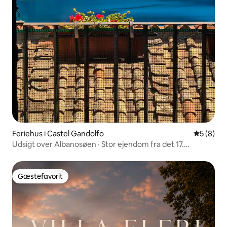
Feriehus i Castel Gandolfo
5 ud af 5
5 (8)
Udsigt over Albanosøen · Stor ejendom fra det 17.
århundrede · Familier
Gæstefavorit
Gæstefavorit