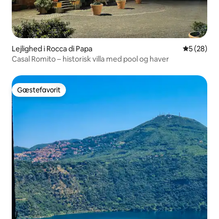
Lejlighed i Rocca di Papa
5 ud af 5 
5 (28)
Casal Romito – historisk villa med pool og haver
Gæstefavorit
Gæstefavorit