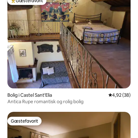
Gæstefavorit
Bedste gæstefavorit
Bolig i Castel Sant'Elia
4,92 ud af 5 
4,92 (38)
Antica Rupe romantisk og rolig bolig
Gæstefavorit
Gæstefavorit