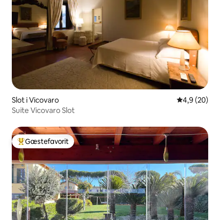
Slot i Vicovaro
4,9 ud af 5 
4,9 (20)
Suite Vicovaro Slot
Gæstefavorit
Bedste gæstefavorit