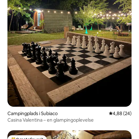
Campingplads i Subiaco
4,88 ud af 5 
4,88 (24)
Casina Valentina – en glampingoplevelse