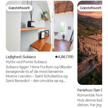
Gæstefavorit
Gæstefavorit
Gæstefavorit
Gæstefavorit
Lejlighed i Subiaco
4,86 ud af 5 i gennemsnitlig b
4,86 (119)
Hytte ved Ponte Subiaco
Subiaco ligger 1 time fra Rom og tilbyder
besøgende to af de mest berømte
klostre i verden – Saint Scholastica og
Saint Benedict – den smukke sø og
vandfald Saint Benedict – også kendt
som Latium Caribbean – og en fantastisk
Feriehus i San Gre
udsigt over Livata-bjerget. Denne
assola
Romantisk ferie i 
feriebolig ligger direkte i byens centrum
med 2 soveværelser
Hvis denne bolig ik
tæt på hovedbusstationen (4 minutters
datoer, har jeg li