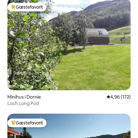
Gæstefavorit
Bedste gæstefavorit
Minihus i Dornie
4,96 ud af 5 i
4,96 (172)
Loch Long Pod
Gæstefavorit
Bedste gæstefavorit