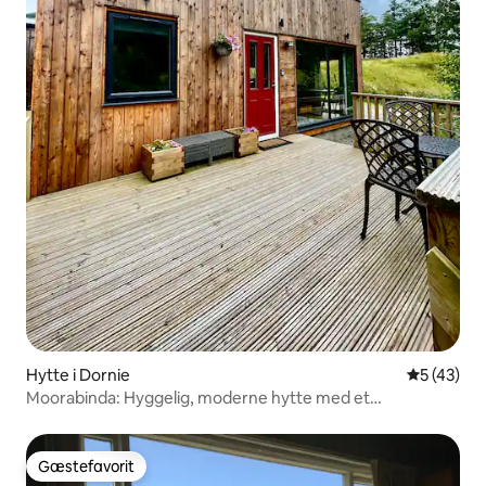
Hytte i Dornie
5 ud af 5 
5 (43)
Moorabinda: Hyggelig, moderne hytte med et
soveværelse.
Gæstefavorit
Gæstefavorit