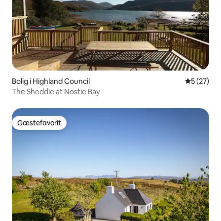
Bolig i Highland Council
5 ud af 5 
5 (27)
The Sheddie at Nostie Bay
Gæstefavorit
Gæstefavorit