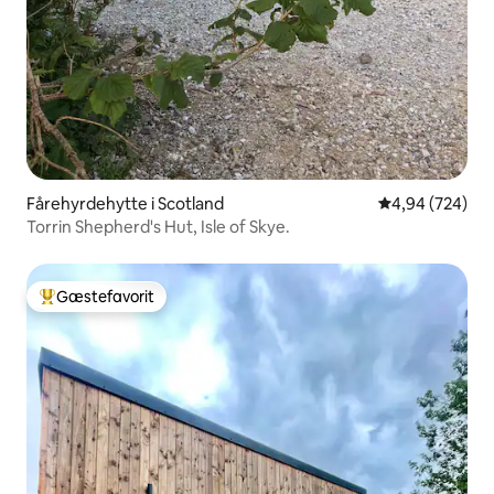
Fårehyrdehytte i Scotland
4,94 ud af 5 i
4,94 (724)
Torrin Shepherd's Hut, Isle of Skye.
Gæstefavorit
Bedste gæstefavorit