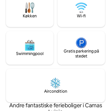
lige under dit vin
datoer, du ønsker, kan du tjekke vores
NC500 også. Beklager, ingen børn under
nye opslag The Pilot House, Drimnin,
13 år eller kæledyr.
som ligger på samme 4 hektar store
Køkken
Wi-fi
sted. Køkkenet har en brødrister,
elkedel, tefal halogen kogeplade,
kombinationsovn/mikrobølgeovn. Alle
gryder og pander, tallerkener, glas,
bestik er til rådighed. Alt, du skal
medbringe, er din mad. Det er værd at
fylde op på vej ind, da Lochaline er det
nærmeste sted at handle, som ligger 8
Gratis parkering på
Swimmingpool
miles væk. AirShip ligger på en smuk,
stedet
afsides beliggenhed på en 1,6 hektar
stor grund. Den fantastiske udsigt
strækker sig over Sound of Mull mod
Tobermory på Isle of Mull og ud mod
havet mod Ardnamurchan Point.
Aircondition
Andre fantastiske ferieboliger i Camas