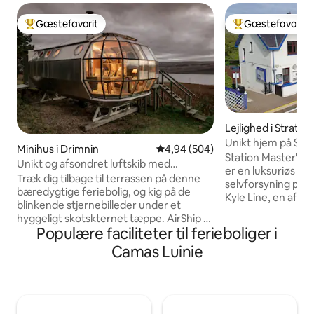
Gæstefavorit
Gæstefavorit
Bedste gæstefavorit
Bedste gæstefavo
Lejlighed i Strathc
Unikt hjem på Stra
Minihus i Drimnin
4,94 ud af 5 i gennemsnitlig be
4,94 (504)
Skye
Station Master's p
Unikt og afsondret luftskib med
er en luksuriøs fe
betagende udsigt over højlandet
Træk dig tilbage til terrassen på denne
selvforsyning på
bæredygtige feriebolig, og kig på de
Kyle Line, en af de
blinkende stjernebilleder under et
jernbanerejser". Vær stationsmester i
hyggeligt skotskternet tæppe. AirShip 2
denne dejlige lejl
Populære faciliteter til ferieboliger i
er en ikonisk, isoleret aluminiumskapsel
soveværelser på fø
designet af Roderick James med udsigt
Camas Luinie
blevet restaureret t
til Sound of Mull fra gulv til loft-vinduer.
storhed, men har 
Airship002 er behagelig, finurlig og cool.
der fuldender en 
Det foregiver ikke at være et
Nyd den fredelige
femstjernet hotel. Anmeldelserne
omkringliggende b
fortæller historien. Hvis du booker på de