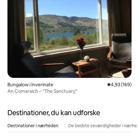
Bungalow i Inverinate
4,93 ud af 5 i
4,93 (169)
An Comaraich – "The Sanctuary"
Destinationer, du kan udforske
Destinationer i nærheden
De bedste seværdigheder i nærhe