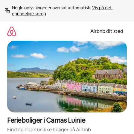
Gå
Nogle oplysninger er oversat automatisk. 
Vis på det 
videre
oprindelige sprog
til
indhold
Airbnb dit sted
Ferieboliger i Camas Luinie
Find og book unikke boliger på Airbnb