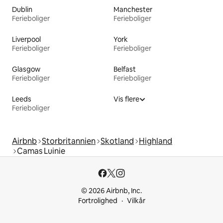
Dublin
Manchester
Ferieboliger
Ferieboliger
Liverpool
York
Ferieboliger
Ferieboliger
Glasgow
Belfast
Ferieboliger
Ferieboliger
Leeds
Vis flere
Ferieboliger
Airbnb
Storbritannien
Skotland
Highland
Camas Luinie
© 2026 Airbnb, Inc.
Fortrolighed
Vilkår