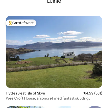
Luinie
Gæstefavorit
Bedste gæstefavorit
Hytte i Sleat Isle of Skye
4,99 ud af 5 i
4,99 (561)
Wee Croft House, afsondret med fantastisk udsigt