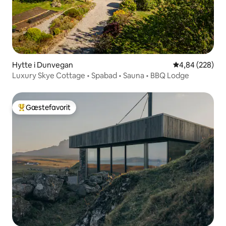
Hytte i Dunvegan
4,84 ud af 5 i
4,84 (228)
Luxury Skye Cottage • Spabad • Sauna • BBQ Lodge
Gæstefavorit
Bedste gæstefavorit