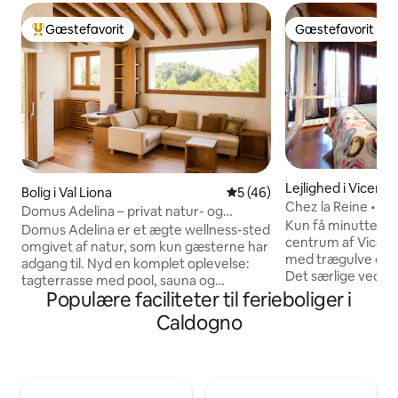
Gæstefavorit
Gæstefavorit
Bedste gæstefavorit
Gæstefavorit
Lejlighed i Vicenza
Bolig i Val Liona
5 ud af 5 i gennemsnitlig 
5 (46)
Chez la Reine • 4 
Domus Adelina – privat natur- og
parkeringsplads V
Kun få minutter fr
wellness-feriested
Domus Adelina er et ægte wellness-sted
centrum af Vicenza
omgivet af natur, som kun gæsterne har
med trægulve og sy
adgang til. Nyd en komplet oplevelse:
Det særlige ved 
tagterrasse med pool, sauna og
en rund seng og et
Populære faciliteter til ferieboliger i
opvarmet udendørs spabad – perfekt
om dagen og giver
uanset årstiden. Et sted, der er skabt til
Caldogno
stjernerne om natte
at koble af, sætte farten ned og
familier med børn o
genoplade batterierne. Her er, hvad du
Soveværelse med 
finder: • Stor stue • Moderne, fuldt
synlige bjælker 🌙
udstyret åbent køkken • Sovesofa
rund seng og ovenl