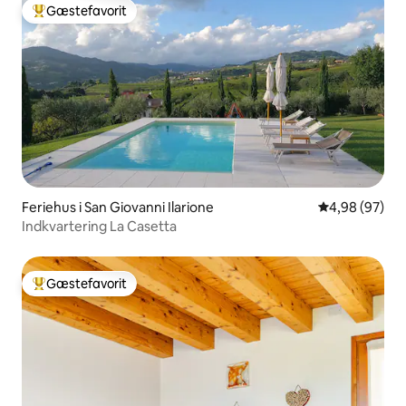
Gæstefavorit
Bedste gæstefavorit
Feriehus i San Giovanni Ilarione
4,98 ud af 5 
4,98 (97)
Indkvartering La Casetta
Gæstefavorit
Bedste gæstefavorit