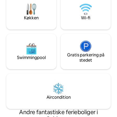
(egnet til børn) • Soveværelse med
udstyret køkken 
dobbeltseng • Vugge og høj stol •
bruser ❄️ Aircondi
Badeværelse med bruser • Udendørs
Reserveret parker
brusebad ved poolen • Fuldt udstyret
Køkken
Wi-fi
picnicområde
Gratis parkering på
Swimmingpool
stedet
Aircondition
Andre fantastiske ferieboliger i