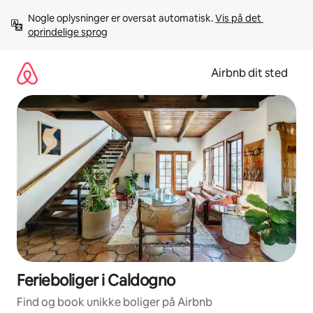
Gå
Nogle oplysninger er oversat automatisk. 
Vis på det 
videre
oprindelige sprog
til
indhold
Airbnb dit sted
Ferieboliger i Caldogno
Find og book unikke boliger på Airbnb