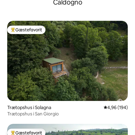
Caldogno
Gæstefavorit
Bedste gæstefavorit
Trætopshus i Solagna
4,96 ud af 5 i
4,96 (194)
Trætopshus i San Giorgio
Gæstefavorit