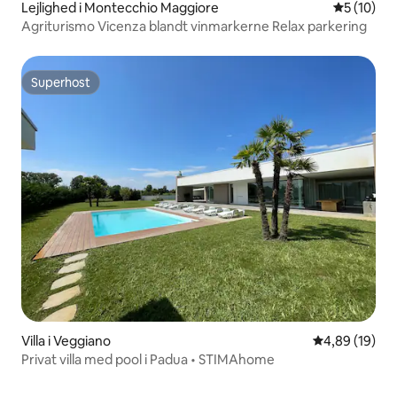
Lejlighed i Montecchio Maggiore
5 ud af 5 
5 (10)
Agriturismo Vicenza blandt vinmarkerne Relax parkering
Superhost
Superhost
Villa i Veggiano
4,89 ud af 5 
4,89 (19)
Privat villa med pool i Padua • STIMAhome