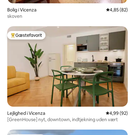
Bolig i Vicenza
4,85 ud af 5 
4,85 (82)
skoven
Gæstefavorit
Bedste gæstefavorit
Lejlighed i Vicenza
4,99 ud af 5 
4,99 (92)
[GreenHouse] nyt, downtown, indtjekning uden vært