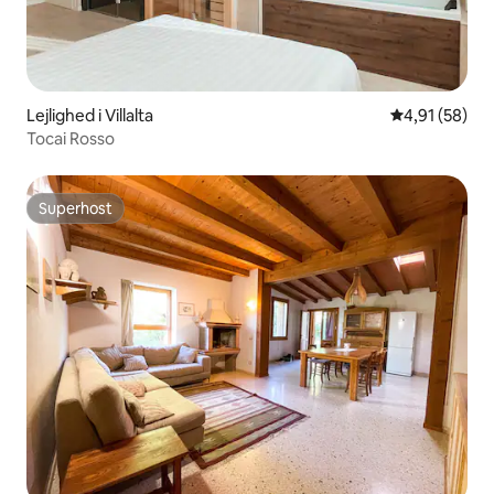
Lejlighed i Villalta
4,91 ud af 5 
4,91 (58)
Tocai Rosso
Superhost
Superhost