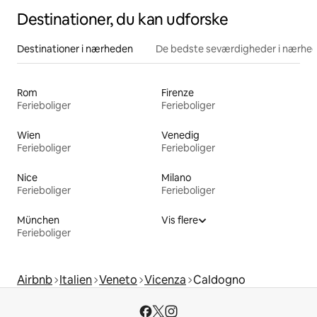
Destinationer, du kan udforske
Destinationer i nærheden
De bedste seværdigheder i nærhe
Rom
Firenze
Ferieboliger
Ferieboliger
Wien
Venedig
Ferieboliger
Ferieboliger
Nice
Milano
Ferieboliger
Ferieboliger
München
Vis flere
Ferieboliger
Airbnb
Italien
Veneto
Vicenza
Caldogno